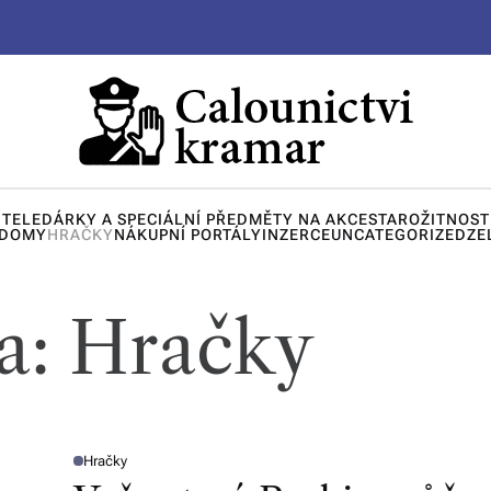
ITELE
DÁRKY A SPECIÁLNÍ PŘEDMĚTY NA AKCE
STAROŽITNOST
 DOMY
HRAČKY
NÁKUPNÍ PORTÁLY
INZERCE
UNCATEGORIZED
ZE
a:
Hračky
Hračky
P
O