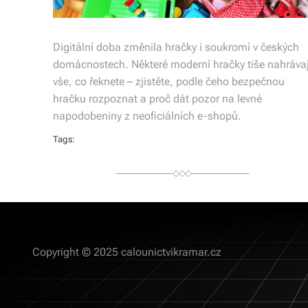
Digitální doba změnila hračky i soukromí v českých
domácnostech. Některé moderní hračky tiše nahrávaj
vše, co řeknete – zjistěte, podle čeho bezpečnou
hračku rozpoznat a proč dát pozor na levné
napodobeniny z neoficiálních e-shopů.
Tags:
Copyright © 2025 calounictvikramar.cz