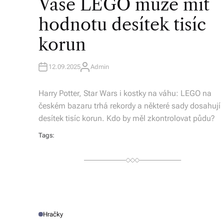
Vaše LEGO může mít
S
T
E
hodnotu desítek tisíc
D
I
N
korun
12.09.2025
Admin
A
U
T
H
Harry Potter, Star Wars i kostky na váhu: LEGO na
O
R
českém bazaru trhá rekordy a některé sady dosahují
desítek tisíc korun. Kdo by měl zkontrolovat půdu?
Tags:
Hračky
P
O