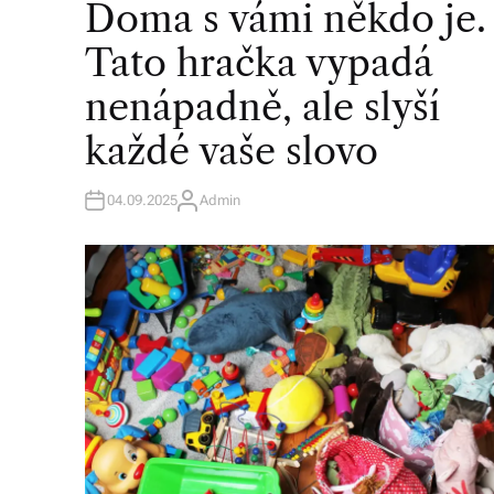
Doma s vámi někdo je.
S
T
E
Tato hračka vypadá
D
I
N
nenápadně, ale slyší
každé vaše slovo
04.09.2025
Admin
A
U
T
H
O
R