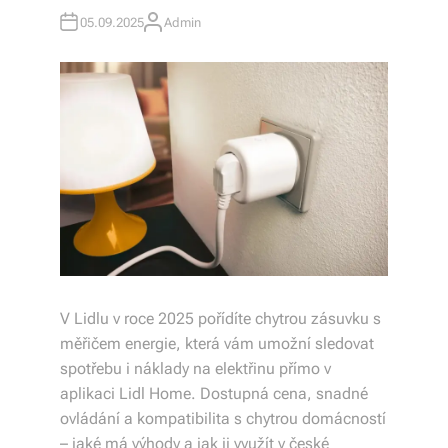
05.09.2025
Admin
A
o
U
T
d
H
O
R
á
n
í
p
o
c
el
V Lidlu v roce 2025 pořídíte chytrou zásuvku s
měřičem energie, která vám umožní sledovat
é
spotřebu i náklady na elektřinu přímo v
Č
aplikaci Lidl Home. Dostupná cena, snadné
e
ovládání a kompatibilita s chytrou domácností
– jaké má výhody a jak ji využít v české