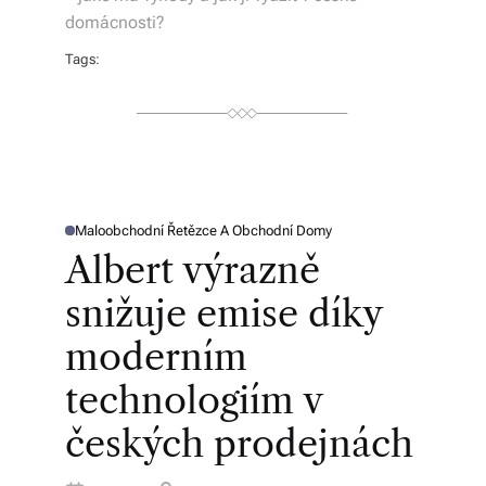
s
domácnosti?
k
Tags:
é
r
e
p
u
Maloobchodní Řetězce A Obchodní Domy
P
O
Albert výrazně
S
bl
T
E
snižuje emise díky
ic
D
I
N
e
moderním
a
technologiím v
o
českých prodejnách
d