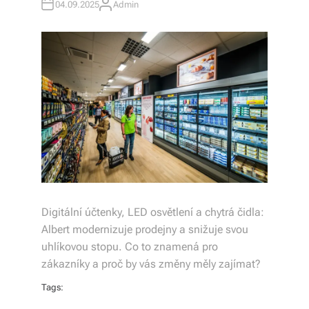
04.09.2025
Admin
b
A
U
T
o
H
O
R
r
n
é
p
o
r
a
Digitální účtenky, LED osvětlení a chytrá čidla:
d
Albert modernizuje prodejny a snižuje svou
uhlíkovou stopu. Co to znamená pro
e
zákazníky a proč by vás změny měly zajímat?
n
Tags:
st