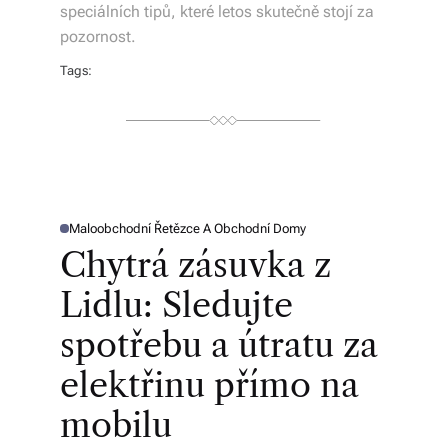
speciálních tipů, které letos skutečně stojí za
á
pozornost.
š
Tags:
d
o
m
o
Maloobchodní Řetězce A Obchodní Domy
v.
P
O
Chytrá zásuvka z
S
R
T
E
Lidlu: Sledujte
D
y
I
N
spotřebu a útratu za
c
hl
elektřinu přímo na
é
mobilu
d