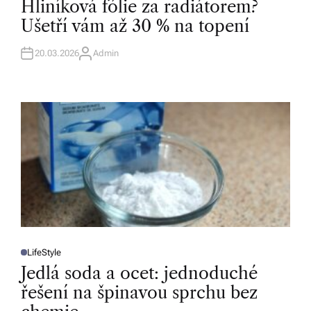
Hliníková fólie za radiátorem?
S
T
Ušetří vám až 30 % na topení
E
D
I
N
20.03.2026
Admin
A
U
T
H
O
R
LifeStyle
P
O
Jedlá soda a ocet: jednoduché
S
T
řešení na špinavou sprchu bez
E
D
I