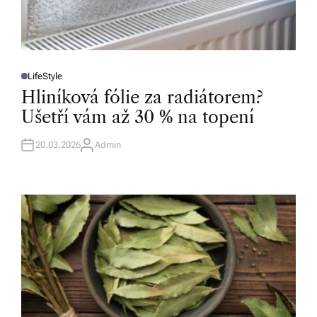
LifeStyle
P
O
Hliníková fólie za radiátorem?
S
T
Ušetří vám až 30 % na topení
E
D
I
N
20.03.2026
Admin
A
U
T
H
O
R