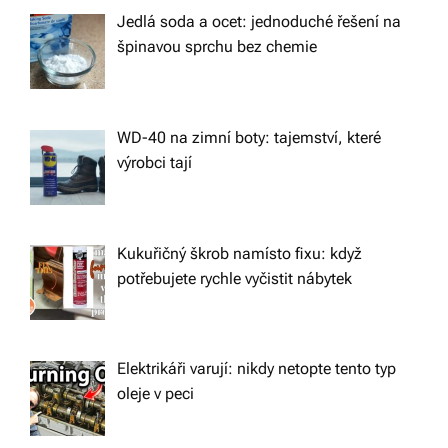
o
Jedlá soda a ocet: jednoduché řešení na
špinavou sprchu bez chemie
n
WD-40 na zimní boty: tajemství, které
výrobci tají
Kukuřičný škrob namísto fixu: když
potřebujete rychle vyčistit nábytek
Elektrikáři varují: nikdy netopte tento typ
oleje v peci