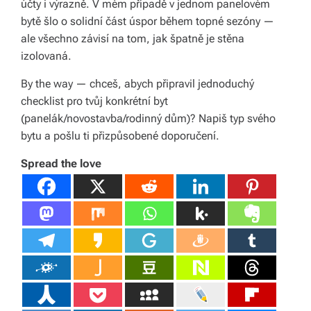
účty i výrazně.
V mém případě v jednom panelovém
bytě šlo o solidní část úspor během topné sezóny —
ale všechno závisí na tom, jak špatně je stěna
izolovaná.
By the way — chceš, abych připravil jednoduchý
checklist pro tvůj konkrétní byt
(panelák/novostavba/rodinný dům)? Napiš typ svého
bytu a pošlu ti přizpůsobené doporučení.
Spread the love