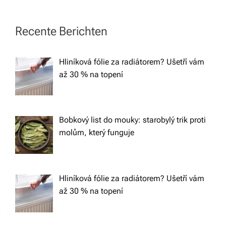
n
Recente Berichten
a
Hliníková fólie za radiátorem? Ušetří vám
v
až 30 % na topení
i
g
Bobkový list do mouky: starobylý trik proti
molům, který funguje
a
t
Hliníková fólie za radiátorem? Ušetří vám
až 30 % na topení
i