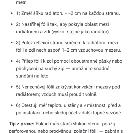
metr.
v
1) Změř šířku radiátoru + ~2 cm na každou stranu.
í
2) Nastříhej fólii tak, aby pokryla oblast mezi
z
radiátorem a zdí (výška: stejné jako radiátor).
d
3) Polož reflexní stranu směrem k radiátoru; mezi
a
fólií a zdí nech aspoň 1–2 cm vzduchovou mezeru.
r
4) Přilep fólii k zdi pomocí oboustranné pásky nebo
m
přichycení na suchý zip — umožní to snadné
sundání na léto.
a.
5) Nenechávej fólii zakrývat konvekční mezery pod
radiátorem; vzduch musí proudit volně.
6) Otestuj: měř teplotu u stěny a v místnosti před a
po instalaci, nebo sleduj účet v další topné sezóně.
Tip z praxe:
Pokud máš starší vlhkou stěnu, použij
perforovanou nebo prodyšnou izolační fólii — zabránís