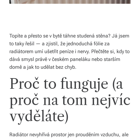
ál
y
a
Topíte a přesto se v bytě táhne studená stěna? Já jsem
d
to taky řešil — a zjistil, že jednoduchá fólie za
o
radiátorem umí ušetřit peníze i nervy. Přečtěte si, kdy to
dává smysl právě v českém paneláku nebo starším
pl
domě a jak to udělat bez chyb.
ň
Proč to funguje (a
k
y
proč na tom nejvíc
p
vyděláte)
r
o
Radiátor nevyhřívá prostor jen prouděním vzduchu, ale
v