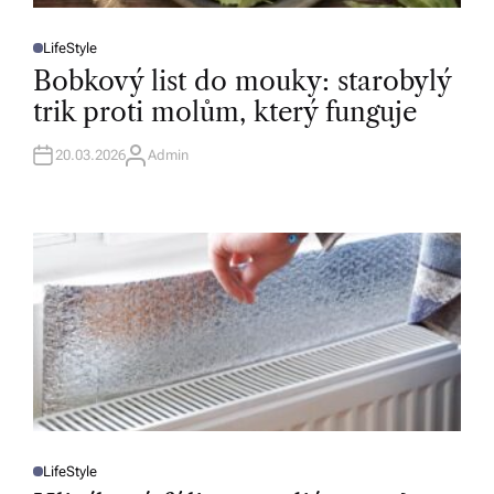
LifeStyle
P
O
Bobkový list do mouky: starobylý
S
T
trik proti molům, který funguje
E
D
I
N
20.03.2026
Admin
A
U
T
H
O
R
LifeStyle
P
O