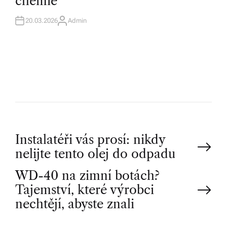
chemie
N
20.03.2026
Admin
A
U
T
H
O
R
P
Instalatéři vás prosí: nikdy
nelijte tento olej do odpadu
o
WD-40 na zimní botách?
Tajemství, které výrobci
s
nechtějí, abyste znali
t