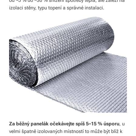
od ~5 % do ~30 % snížení spotřeby tepla, ale záleží na
izolaci stěny, typu topení a správné instalaci.
o
d
á
n
í
p
o
c
el
é
Č
Za běžný panelák očekávejte spíš 5–15 % úsporu
, u
e
velmi špatně izolovaných místností to může být blíž k