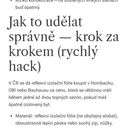
Riziko kondenzace—na studených vlhkých stěnách
b
buď opatrný.
o
Jak to udělat
r
správně — krok za
n
é
krokem (rychlý
p
hack)
o
r
a
V ČR se dá reflexní izolační fólie koupit v Hornbachu,
OBI nebo Bauhausu za cenu, která se většinou vrátí
d
během jedné až dvou topných sezón, pokud máš
e
špatně izolovaný byt.
n
Materiál: reflexní izolační fólie (ne obyčejný alobal),
st
oboustranná lepící páska nebo suchý zip, nůžky,