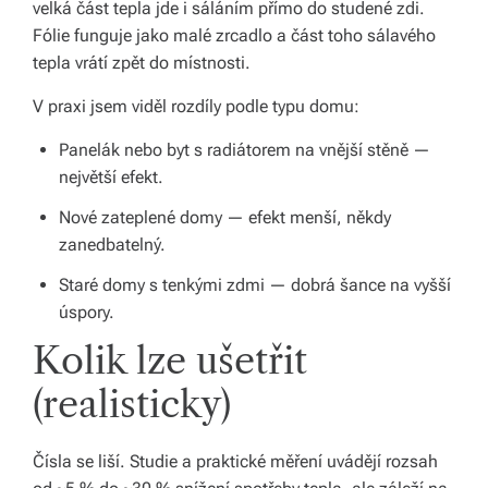
velká část tepla jde i sáláním přímo do studené zdi.
á
Fólie funguje jako malé zrcadlo a část toho sálavého
tepla vrátí zpět do místnosti.
š
d
V praxi jsem viděl rozdíly podle typu domu:
o
Panelák nebo byt s radiátorem na vnější stěně —
největší efekt.
m
o
Nové zateplené domy — efekt menší, někdy
zanedbatelný.
v.
Staré domy s tenkými zdmi — dobrá šance na vyšší
R
úspory.
y
Kolik lze ušetřit
c
(realisticky)
hl
é
Čísla se liší. Studie a praktické měření uvádějí rozsah
d