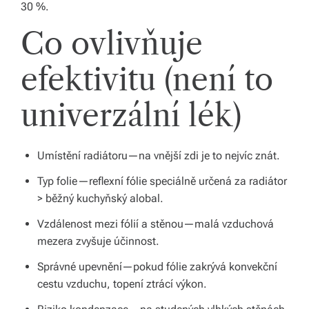
s
30 %.
k
Co ovlivňuje
é
efektivitu (není to
r
e
univerzální lék)
p
u
Umístění radiátoru—na vnější zdi je to nejvíc znát.
bl
Typ folie—reflexní fólie speciálně určená za radiátor
ic
> běžný kuchyňský alobal.
e
Vzdálenost mezi fólií a stěnou—malá vzduchová
mezera zvyšuje účinnost.
a
Správné upevnění—pokud fólie zakrývá konvekční
o
cestu vzduchu, topení ztrácí výkon.
d