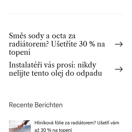
P
Směs sody a octa za
radiátorem? Ušetříte 30 % na
o
topení
Instalatéři vás prosí: nikdy
s
nelijte tento olej do odpadu
t
n
Recente Berichten
a
Hliníková fólie za radiátorem? Ušetří vám
v
až 30 % na topení