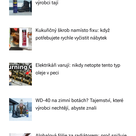
výrobci tají
Kukuřičný škrob namísto fixu: když
potřebujete rychle vyčistit nábytek
Elektrikáři varují: nikdy netopte tento typ
oleje v peci
WD-40 na zimní botách? Tajemství, které
výrobci nechtějí, abyste znali
Alobalová fólie za radiátorem: proč snižuje