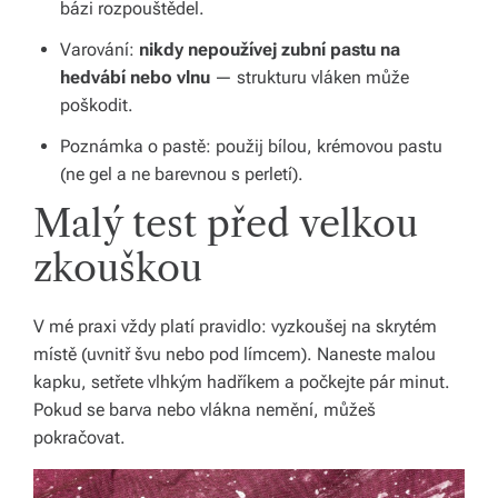
bázi rozpouštědel.
o
Varování:
nikdy nepoužívej zubní pastu na
d
hedvábí nebo vlnu
— strukturu vláken může
poškodit.
á
Poznámka o pastě: použij bílou, krémovou pastu
n
(ne gel a ne barevnou s perletí).
í
Malý test před velkou
p
zkouškou
o
c
V mé praxi vždy platí pravidlo: vyzkoušej na skrytém
el
místě (uvnitř švu nebo pod límcem). Naneste malou
kapku, setřete vlhkým hadříkem a počkejte pár minut.
é
Pokud se barva nebo vlákna nemění, můžeš
Č
pokračovat.
e