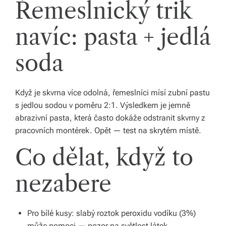
Řemeslnický trik
v
í
navíc: pasta + jedlá
z
soda
d
a
Když je skvrna více odolná, řemeslníci mísí zubní pastu
r
s jedlou sodou v poměru 2:1. Výsledkem je jemně
m
abrazivní pasta, která často dokáže odstranit skvrny z
pracovních montérek. Opět — test na skrytém místě.
a.
Co dělat, když to
nezabere
Pro bílé kusy: slabý roztok peroxidu vodíku (3%)
může pomoci — pozor na světlost látek.