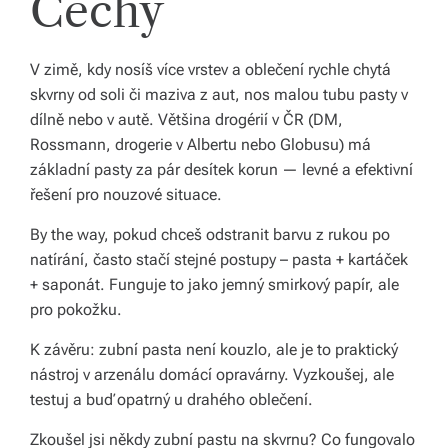
Čechy
V zimě, kdy nosíš více vrstev a oblečení rychle chytá
skvrny od soli či maziva z aut, nos malou tubu pasty v
dílně nebo v autě. Většina drogérií v ČR (DM,
Rossmann, drogerie v Albertu nebo Globusu) má
základní pasty za pár desítek korun — levné a efektivní
řešení pro nouzové situace.
By the way, pokud chceš odstranit barvu z rukou po
natírání, často stačí stejné postupy – pasta + kartáček
+ saponát. Funguje to jako jemný smirkový papír, ale
pro pokožku.
K závěru: zubní pasta není kouzlo, ale je to praktický
nástroj v arzenálu domácí opravárny. Vyzkoušej, ale
testuj a buď opatrný u drahého oblečení.
Zkoušel jsi někdy zubní pastu na skvrnu? Co fungovalo