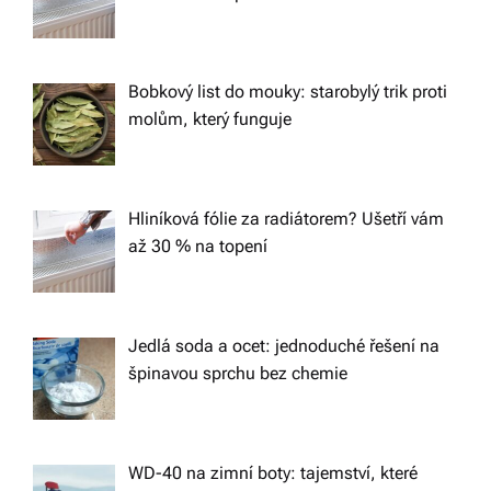
i
g
Bobkový list do mouky: starobylý trik proti
molům, který funguje
a
t
Hliníková fólie za radiátorem? Ušetří vám
až 30 % na topení
i
o
Jedlá soda a ocet: jednoduché řešení na
špinavou sprchu bez chemie
n
WD-40 na zimní boty: tajemství, které