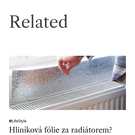
Related
LifeStyle
P
O
Hliníková fólie za radiátorem?
S
T