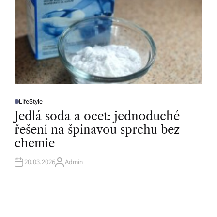
LifeStyle
P
O
Jedlá soda a ocet: jednoduché
S
T
řešení na špinavou sprchu bez
E
D
chemie
I
N
20.03.2026
Admin
A
U
T
H
O
R