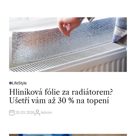
U
T
H
O
R
LifeStyle
P
O
Hliníková fólie za radiátorem?
S
T
Ušetří vám až 30 % na topení
E
D
I
N
20.03.2026
Admin
A
U
T
H
O
R