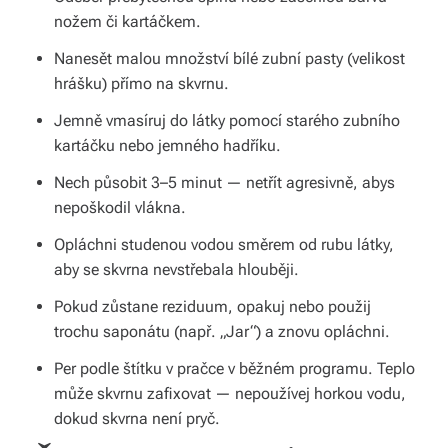
b
nožem či kartáčkem.
o
Nanesět malou množství bílé zubní pasty (velikost
r
hrášku) přímo na skvrnu.
n
Jemně vmasíruj do látky pomocí starého zubního
kartáčku nebo jemného hadříku.
é
Nech působit 3–5 minut — netřít agresivně, abys
p
nepoškodil vlákna.
o
Opláchni studenou vodou směrem od rubu látky,
r
aby se skvrna nevstřebala hlouběji.
a
Pokud zůstane reziduum, opakuj nebo použij
d
trochu saponátu (např. „Jar“) a znovu opláchni.
e
Per podle štítku v pračce v běžném programu. Teplo
může skvrnu zafixovat — nepoužívej horkou vodu,
n
dokud skvrna není pryč.
st