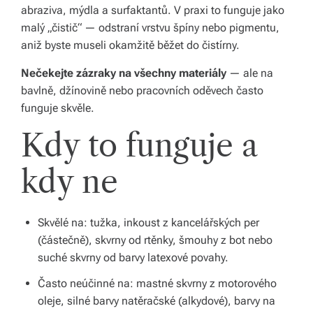
abraziva, mýdla a surfaktantů. V praxi to funguje jako
á
malý „čistič“ — odstraní vrstvu špíny nebo pigmentu,
š
aniž byste museli okamžitě běžet do čistírny.
d
Nečekejte zázraky na všechny materiály
— ale na
o
bavlně, džínovině nebo pracovních oděvech často
funguje skvěle.
m
Kdy to funguje a
o
v.
kdy ne
R
y
Skvělé na: tužka, inkoust z kancelářských per
c
(částečně), skvrny od rtěnky, šmouhy z bot nebo
suché skvrny od barvy latexové povahy.
hl
Často neúčinné na: mastné skvrny z motorového
é
oleje, silné barvy natěračské (alkydové), barvy na
d