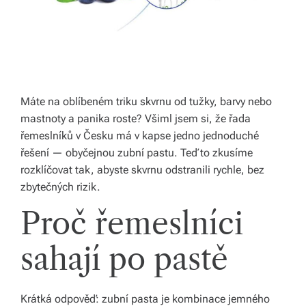
ál
y
a
d
Máte na oblíbeném triku skvrnu od tužky, barvy nebo
o
mastnoty a panika roste? Všiml jsem si, že řada
pl
řemeslníků v Česku má v kapse jedno jednoduché
řešení — obyčejnou zubní pastu. Teď to zkusíme
ň
rozklíčovat tak, abyste skvrnu odstranili rychle, bez
k
zbytečných rizik.
y
Proč řemeslníci
p
sahají po pastě
r
o
v
Krátká odpověď: zubní pasta je kombinace jemného