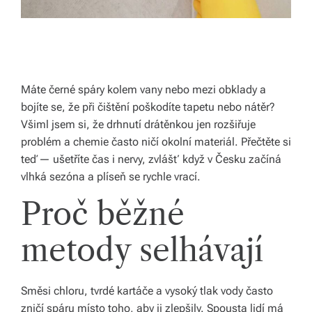
ál
y
a
d
Máte černé spáry kolem vany nebo mezi obklady a
bojíte se, že při čištění poškodíte tapetu nebo nátěr?
o
Všiml jsem si, že drhnutí drátěnkou jen rozšiřuje
pl
problém a chemie často ničí okolní materiál. Přečtěte si
ň
teď — ušetříte čas i nervy, zvlášť když v Česku začíná
vlhká sezóna a plíseň se rychle vrací.
k
Proč běžné
y
p
metody selhávají
r
o
Směsi chloru, tvrdé kartáče a vysoký tlak vody často
v
zničí spáru místo toho, aby ji zlepšily. Spousta lidí má