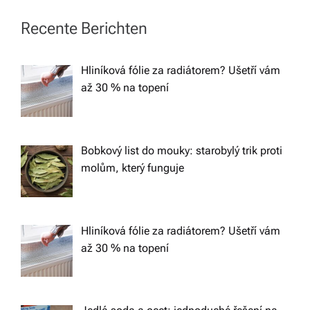
a
Recente Berichten
v
Hliníková fólie za radiátorem? Ušetří vám
až 30 % na topení
i
g
Bobkový list do mouky: starobylý trik proti
a
molům, který funguje
t
Hliníková fólie za radiátorem? Ušetří vám
i
až 30 % na topení
o