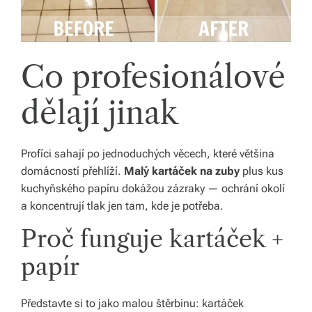
o
d
Co profesionálové
á
n
dělají jinak
í
p
Profíci sahají po jednoduchých věcech, které většina
o
domácností přehlíží.
Malý kartáček na zuby
plus kus
kuchyňského papíru dokážou zázraky — ochrání okolí
c
a koncentrují tlak jen tam, kde je potřeba.
el
Proč funguje kartáček +
é
papír
Č
e
Představte si to jako malou štěrbinu: kartáček