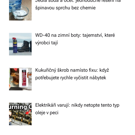
n
Jedlá soda a ocet: jednoduché řešení na
špinavou sprchu bez chemie
WD-40 na zimní boty: tajemství, které
výrobci tají
Kukuřičný škrob namísto fixu: když
potřebujete rychle vyčistit nábytek
Elektrikáři varují: nikdy netopte tento typ
oleje v peci