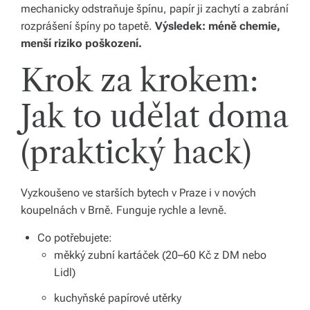
s
mechanicky odstraňuje špínu, papír ji zachytí a zabrání
k
rozprášení špíny po tapetě.
Výsledek: méně chemie,
menší riziko poškození.
é
Krok za krokem:
r
e
Jak to udělat doma
p
(praktický hack)
u
bl
Vyzkoušeno ve starších bytech v Praze i v nových
ic
koupelnách v Brně. Funguje rychle a levně.
e
Co potřebujete:
a
měkký zubní kartáček (20–60 Kč z DM nebo
o
Lidl)
d
kuchyňské papírové utěrky