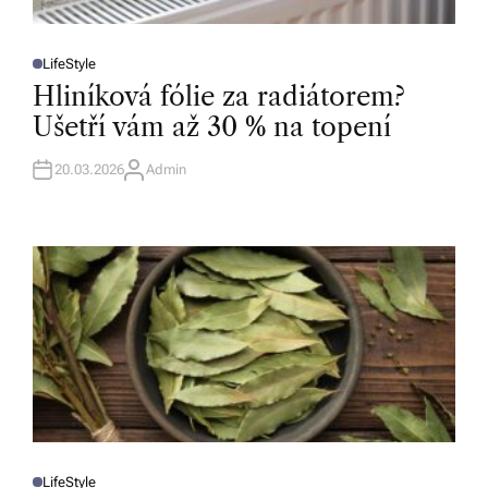
LifeStyle
P
O
Hliníková fólie za radiátorem?
S
T
Ušetří vám až 30 % na topení
E
D
I
N
20.03.2026
Admin
A
U
T
H
O
R
LifeStyle
P