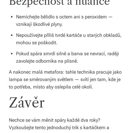
Bezpečnost a nuance
Nemíchejte bělidlo s octem ani s peroxidem —
vznikají škodlivé plyny.
Nepoužívejte příliš tvrdé kartáče u starých obkladů,
mohou se poškodit.
Pokud spára smrdí silně a barva se nevrací, raději
zavolejte odborníka na plísně.
A nakonec malá metafora: tahle technika pracuje jako
lampa se směrovaným světlem — svítí jen tam, kde je
to potřeba, místo aby oslepila celé okolí.
Závěr
Nechce se vám měnit spáry každé dva roky?
Vyzkoušejte tento jednoduchý trik s kartáčkem a