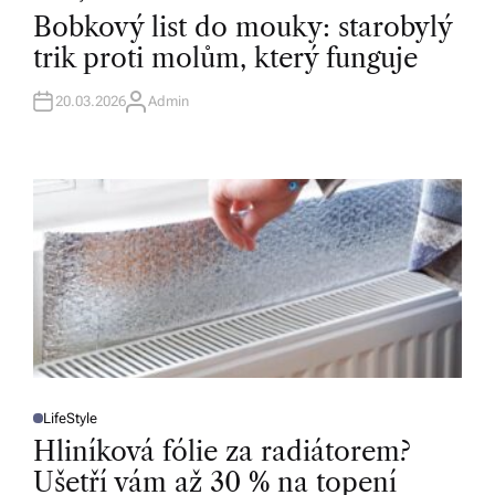
O
Bobkový list do mouky: starobylý
S
T
trik proti molům, který funguje
E
D
I
N
20.03.2026
Admin
A
U
T
H
O
R
LifeStyle
P
O
Hliníková fólie za radiátorem?
S
T
Ušetří vám až 30 % na topení
E