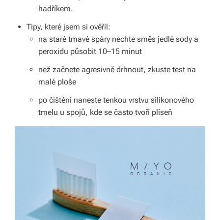
v
hadříkem.
í
Tipy, které jsem si ověřil:
na staré tmavé spáry nechte směs jedlé sody a
z
peroxidu působit 10–15 minut
d
než začnete agresivně drhnout, zkuste test na
a
malé ploše
r
po čištění naneste tenkou vrstvu silikonového
m
tmelu u spojů, kde se často tvoří plíseň
a.