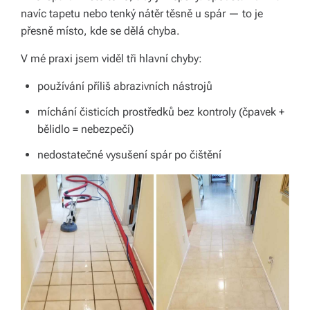
navíc tapetu nebo tenký nátěr těsně u spár — to je
á
přesně místo, kde se dělá chyba.
š
V mé praxi jsem viděl tři hlavní chyby:
d
používání příliš abrazivních nástrojů
o
míchání čisticích prostředků bez kontroly (čpavek +
m
bělidlo = nebezpečí)
o
nedostatečné vysušení spár po čištění
v.
R
y
c
hl
é
d