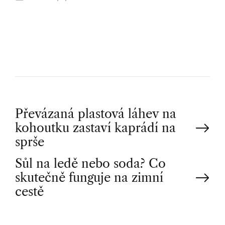
U
T
H
O
R
P
Převázaná plastová láhev na
kohoutku zastaví kaprádí na
o
sprše
Sůl na ledě nebo soda? Co
s
skutečně funguje na zimní
t
cestě
n