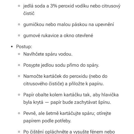
b
jedlá soda a 3% peroxid vodíku nebo citrusový
o
čistič
r
gumičkou nebo malou páskou na upevnění
n
gumové rukavice a okno otevřené
é
Postup:
Navlhčete spáru vodou.
p
Posypte jedlou sodu přímo do spáry.
o
r
Namočte kartáček do peroxidu (nebo do
citrusového čističe) a přiložte k papíru.
a
Papír obalte kolem kartáčku tak, aby hlavička
d
byla krytá — papír bude zachytávat špínu.
e
Pevně, ale šetrně kartáčujte spáru; otírejte
n
papírem podle potřeby.
st
Po čištění opláchněte a vysušte fénem nebo