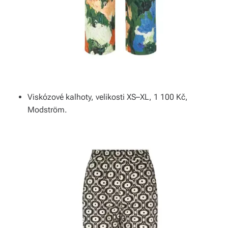
b
o
r
n
é
p
Viskózové kalhoty, velikosti XS–XL, 1 100 Kč,
Modström.
o
r
a
d
e
n
st