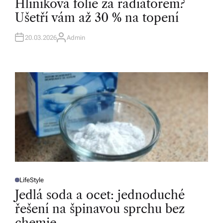
Hliníková fólie za radiátorem?
S
T
Ušetří vám až 30 % na topení
E
D
I
N
20.03.2026
Admin
A
U
T
H
O
R
LifeStyle
P
O
Jedlá soda a ocet: jednoduché
S
T
řešení na špinavou sprchu bez
E
D
chemie
I