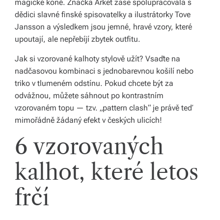
magické koně. Značka Arket zase spolupracovala s
dědici slavné finské spisovatelky a ilustrátorky Tove
o
Jansson a výsledkem jsou jemné, hravé vzory, které
d
upoutají, ale nepřebíjí zbytek outfitu.
á
Jak si vzorované kalhoty stylově užít? Vsaďte na
n
nadčasovou kombinaci s jednobarevnou košilí nebo
triko v tlumeném odstínu. Pokud chcete být za
í
odvážnou, můžete sáhnout po kontrastním
p
vzorovaném topu — tzv. „pattern clash“ je právě teď
o
mimořádně žádaný efekt v českých ulicích!
c
6 vzorovaných
el
kalhot, které letos
é
Č
frčí
e