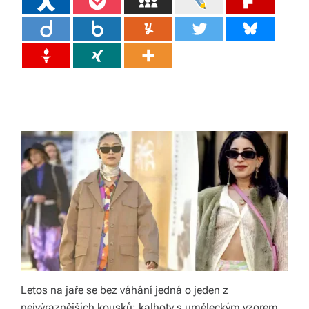
ál
y
a
d
o
pl
ň
k
y
p
r
o
Letos na jaře se bez váhání jedná o jeden z
v
nejvýraznějších kousků: kalhoty s uměleckým vzorem.