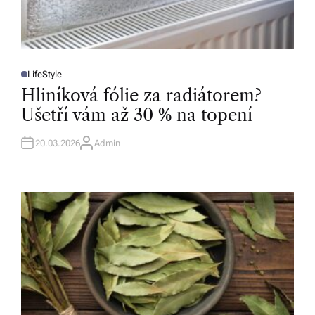
LifeStyle
P
O
Hliníková fólie za radiátorem?
S
T
Ušetří vám až 30 % na topení
E
D
I
N
20.03.2026
Admin
A
U
T
H
O
R