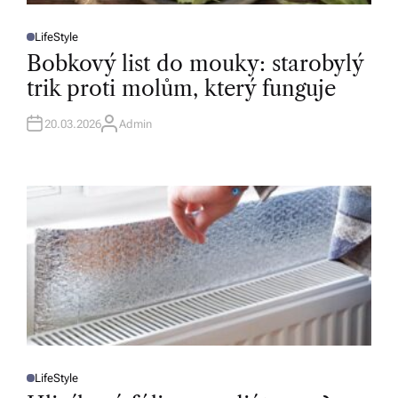
LifeStyle
P
O
Bobkový list do mouky: starobylý
S
T
trik proti molům, který funguje
E
D
I
N
20.03.2026
Admin
A
U
T
H
O
R
LifeStyle
P
O