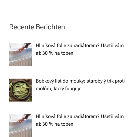
n
a
Recente Berichten
v
Hliníková fólie za radiátorem? Ušetří vám
až 30 % na topení
i
g
Bobkový list do mouky: starobylý trik proti
a
molům, který funguje
t
Hliníková fólie za radiátorem? Ušetří vám
i
až 30 % na topení