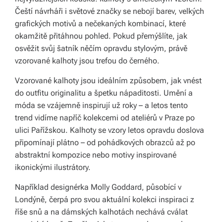
Čeští návrháři i světové značky se nebojí barev, velkých
á
grafických motivů a nečekaných kombinací, které
š
okamžitě přitáhnou pohled. Pokud přemýšlíte, jak
d
osvěžit svůj šatník něčím opravdu stylovým, právě
vzorované kalhoty jsou trefou do černého.
o
Vzorované kalhoty jsou ideálním způsobem, jak vnést
m
do outfitu originalitu a špetku nápaditosti. Umění a
o
móda se vzájemně inspirují už roky – a letos tento
v.
trend vidíme napříč kolekcemi od ateliérů v Praze po
ulici Pařížskou. Kalhoty se vzory letos opravdu doslova
R
připomínají plátno – od pohádkových obrazců až po
y
abstraktní kompozice nebo motivy inspirované
ikonickými ilustrátory.
c
hl
Například designérka Molly Goddard, působící v
Londýně, čerpá pro svou aktuální kolekci inspiraci z
é
říše snů a na dámských kalhotách nechává cválat
d