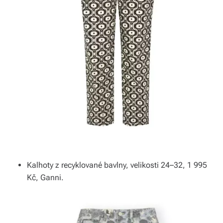
v
í
z
d
a
r
m
a.
Kalhoty z recyklované bavlny, velikosti 24–32, 1 995
Kč, Ganni.