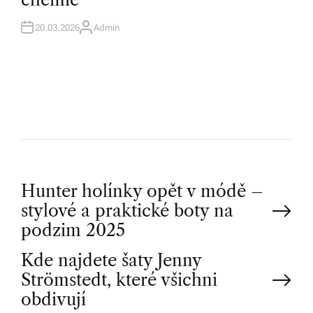
N
20.03.2026
Admin
A
U
T
H
O
R
P
Hunter holínky opět v módě –
stylové a praktické boty na
o
podzim 2025
Kde najdete šaty Jenny
s
Strömstedt, které všichni
t
obdivují