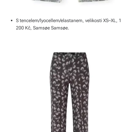
S tencelem/lyocellem/elastanem, velikosti XS–XL, 1
200 Kč, Samsøe Samsøe.