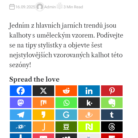
tk
16.09.2025
Admin
3 Min Read
A
E
U
S
y,
T
T
H
I
p
Jedním z hlavních jarních trendů jsou
O
M
R
A
T
kalhoty s uměleckým vzorem. Podívejte
ot
E
D
se na tipy stylistky a objevte šest
R
a
E
A
nejstylovějších vzorovaných kalhot této
h
D
T
sezóny!
I
o
M
E
v
Spread the love
é
m
at
e
ri