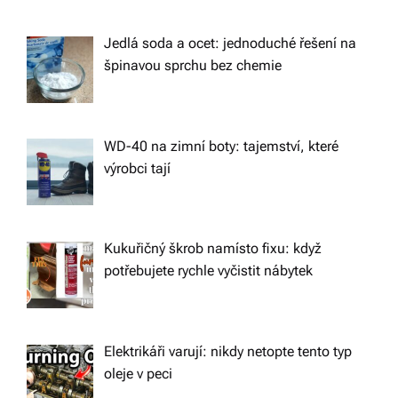
o
n
Jedlá soda a ocet: jednoduché řešení na
špinavou sprchu bez chemie
WD-40 na zimní boty: tajemství, které
výrobci tají
Kukuřičný škrob namísto fixu: když
potřebujete rychle vyčistit nábytek
Elektrikáři varují: nikdy netopte tento typ
oleje v peci