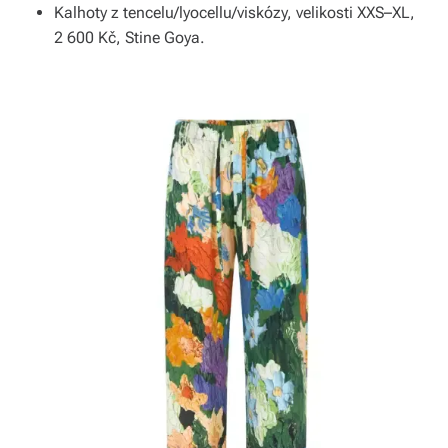
s
Kalhoty z tencelu/lyocellu/viskózy, velikosti XXS–XL,
k
2 600 Kč, Stine Goya.
é
r
e
p
u
bl
ic
e
a
o
d