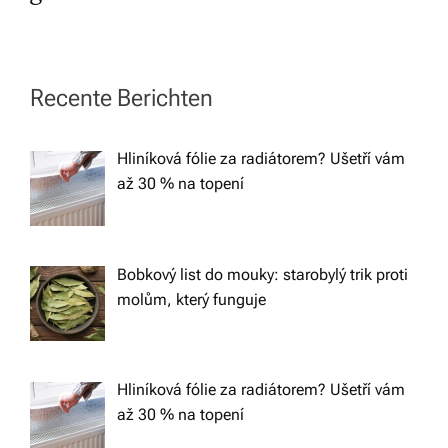
t
n
a
Recente Berichten
v
Hliníková fólie za radiátorem? Ušetří vám
až 30 % na topení
i
g
Bobkový list do mouky: starobylý trik proti
a
molům, který funguje
t
Hliníková fólie za radiátorem? Ušetří vám
i
až 30 % na topení