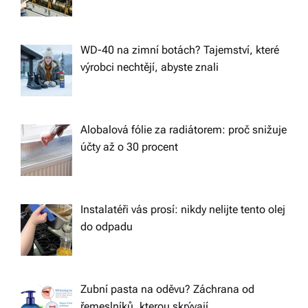
WD-40 na zimní botách? Tajemství, které
výrobci nechtějí, abyste znali
Alobalová fólie za radiátorem: proč snižuje
účty až o 30 procent
Instalatéři vás prosí: nikdy nelijte tento olej
do odpadu
Zubní pasta na oděvu? Záchrana od
řemeslníků, kterou skrývají