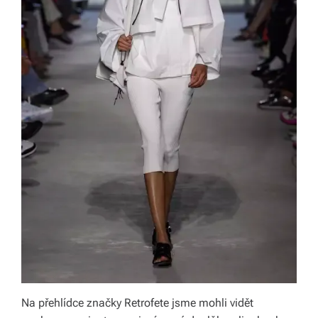
v
í
z
d
a
r
m
a.
Na přehlídce značky Retrofete jsme mohli vidět