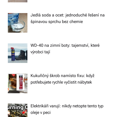
o
n
Jedlá soda a ocet: jednoduché řešení na
špinavou sprchu bez chemie
WD-40 na zimní boty: tajemství, které
výrobci tají
Kukuřičný škrob namísto fixu: když
potřebujete rychle vyčistit nábytek
Elektrikáři varují: nikdy netopte tento typ
oleje v peci