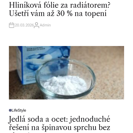
O
Hliníková fólie za radiátorem?
S
T
Ušetří vám až 30 % na topení
E
D
I
N
20.03.2026
Admin
A
U
T
H
O
R
LifeStyle
P
O
Jedlá soda a ocet: jednoduché
S
T
řešení na špinavou sprchu bez
E
D