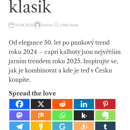
klasik
tk
y,
p
10.09.2025
Admin
2 Min Read
A
E
U
S
ot
T
T
H
I
Od elegance 50. let po punkový trend
O
M
a
R
A
T
roku 2024 – capri kalhoty jsou největším
h
E
D
jarním trendem roku 2025. Inspirujte se,
R
o
E
A
jak je kombinovat a kde je teď v Česku
D
v
T
koupíte.
I
M
é
E
Spread the love
m
at
e
ri