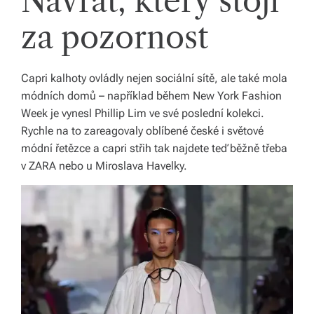
Návrat, který stojí
b
za pozornost
o
r
Capri kalhoty ovládly nejen sociální sítě, ale také mola
n
módních domů – například během New York Fashion
é
Week je vynesl Phillip Lim ve své poslední kolekci.
p
Rychle na to zareagovaly oblíbené české i světové
módní řetězce a capri střih tak najdete teď běžně třeba
o
v ZARA nebo u Miroslava Havelky.
r
a
d
e
n
st