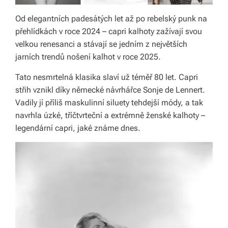
á
Od elegantních padesátých let až po rebelský punk na
š
přehlídkách v roce 2024 – capri kalhoty zažívají svou
velkou renesanci a stávají se jedním z největších
d
jarních trendů nošení kalhot v roce 2025.
o
Tato nesmrtelná klasika slaví už téměř 80 let. Capri
m
střih vznikl díky německé návrhářce Sonje de Lennert.
o
Vadily jí příliš maskulinní siluety tehdejší módy, a tak
navrhla úzké, tříčtvrteční a extrémně ženské kalhoty –
v.
legendární capri, jaké známe dnes.
R
y
c
hl
é
d