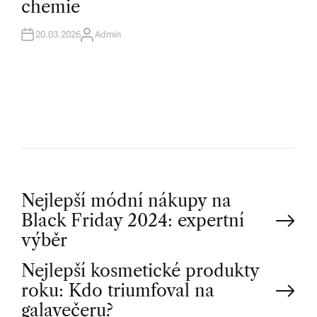
chemie
I
N
20.03.2026
Admin
A
U
T
H
O
R
P
Nejlepší módní nákupy na
Black Friday 2024: expertní
o
výběr
Nejlepší kosmetické produkty
s
roku: Kdo triumfoval na
galavečeru?