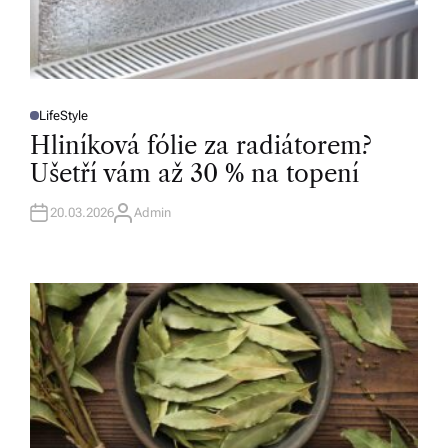
LifeStyle
P
O
Hliníková fólie za radiátorem?
S
T
Ušetří vám až 30 % na topení
E
D
I
N
20.03.2026
Admin
A
U
T
H
O
R