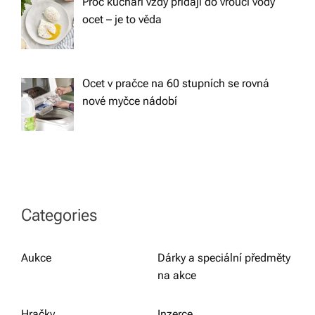
Proč kuchaři vždy přidají do vroucí vody
ocet – je to věda
Ocet v pračce na 60 stupních se rovná
nové myčce nádobí
Categories
Aukce
Dárky a speciální předměty
na akce
Hračky
Inzerce