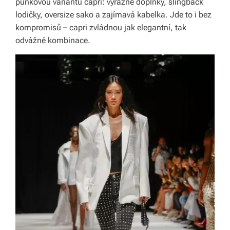
punkovou variantu capri: výrazné doplňky, slingback
lodičky, oversize sako a zajímavá kabelka. Jde to i bez
kompromisů – capri zvládnou jak elegantní, tak
odvážné kombinace.