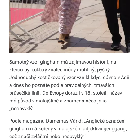
v
í
z
d
a
r
Samotný vzor gingham má zajímavou historii, na
kterou by leckterý znalec módy mohl být pyšný.
m
Jednoduchý kostičkovaný vzor vznikl kdysi dávno v Asii
a.
a dnes ho poznáte podle pravidelných, tmavších
průsečíků liníí. Do Evropy dorazil v 18. století, název
má původ v malajštině a znamená něco jako
„neobvyklý“.
Podle magazínu Damernas Värld: „Anglické označení
gingham má kořeny v malajském adjektivu genggang,
což značí zvláštní nebo neobvyklý.“