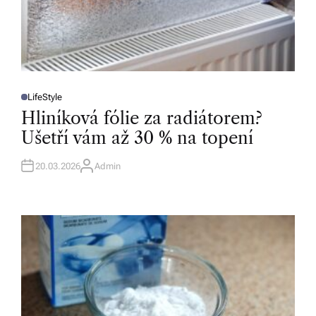
LifeStyle
P
O
Hliníková fólie za radiátorem?
S
T
Ušetří vám až 30 % na topení
E
D
I
N
20.03.2026
Admin
A
U
T
H
O
R