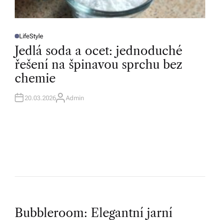
LifeStyle
P
O
Jedlá soda a ocet: jednoduché
S
T
řešení na špinavou sprchu bez
E
D
chemie
I
N
20.03.2026
Admin
A
U
T
H
O
R
P
Bubbleroom: Elegantní jarní