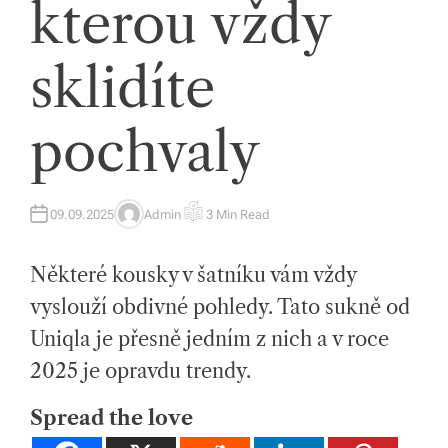
kterou vždy
tk
y,
sklidíte
p
ot
pochvaly
a
h
09.09.2025
Admin
3 Min Read
o
A
E
U
S
T
T
v
H
I
Některé kousky v šatníku vám vždy
O
M
R
A
é
T
vyslouží obdivné pohledy. Tato sukně od
E
m
D
Uniqla je přesně jedním z nich a v roce
R
E
at
A
2025 je opravdu trendy.
D
T
e
I
Spread the love
M
ri
E