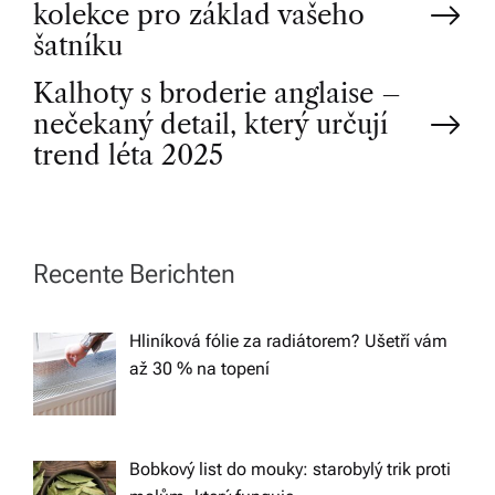
kolekce pro základ vašeho
o
šatníku
Kalhoty s broderie anglaise –
s
nečekaný detail, který určují
t
trend léta 2025
n
a
Recente Berichten
v
Hliníková fólie za radiátorem? Ušetří vám
až 30 % na topení
i
g
Bobkový list do mouky: starobylý trik proti