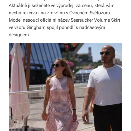
b
Aktuálně ji seženete ve výprodeji za cenu, která vám
o
nechá rezervu i na zmrzlinu v Ovocném Světozoru.
Model nesoucí oficiální název Seersucker Volume Skirt
r
ve vzoru Gingham spojil pohodlí s nadčasovým
n
designem.
é
p
o
r
a
d
e
n
st