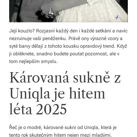
s
k
é
Její kouzlo? Rozjasní každý den i každé setkání a navíc
r
nezruinuje vaši peněženku. Právě ony výrazné vzory a
e
syté barvy dělají z tohoto kousku opravdový trend. Když
ji obléknete, snadno budete poutat pozornost, ale v
p
tom nejlepším smyslu.
u
Károvaná sukně z
bl
ic
Uniqla je hitem
e
léta 2025
a
o
Řeč je o modré, kárované sukni od Uniqla, která je
d
tento rok skutečným hitem nejen mezi mladými.