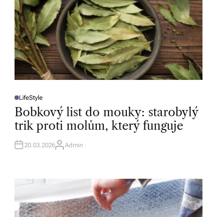
LifeStyle
P
O
Bobkový list do mouky: starobylý
S
T
trik proti molům, který funguje
E
D
I
N
20.03.2026
Admin
A
U
T
H
O
R