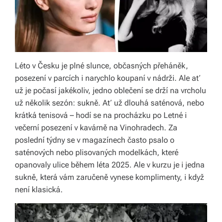
á
š
d
o
Léto v Česku je plné slunce, občasných přeháněk,
posezení v parcích i narychlo koupaní v nádrži. Ale ať
m
už je počasí jakékoliv, jedno oblečení se drží na vrcholu
o
už několik sezón: sukně. Ať už dlouhá saténová, nebo
krátká tenisová – hodí se na procházku po Letné i
v.
večerní posezení v kavárně na Vinohradech. Za
R
poslední týdny se v magazínech často psalo o
y
saténových nebo plisovaných modelkách, které
opanovaly ulice během léta 2025. Ale v kurzu je i jedna
c
sukně, která vám zaručeně vynese komplimenty, i když
hl
není klasická.
é
d