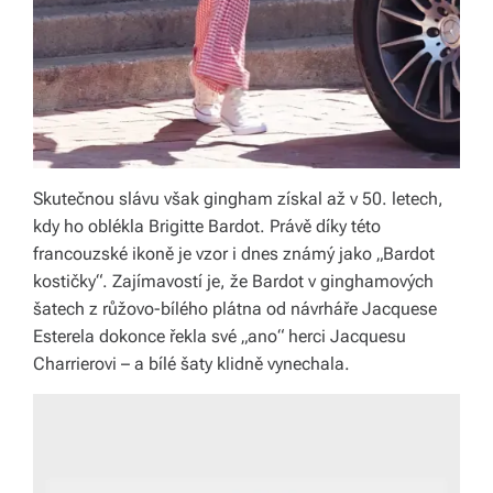
Skutečnou slávu však gingham získal až v 50. letech,
kdy ho oblékla Brigitte Bardot. Právě díky této
francouzské ikoně je vzor i dnes známý jako „Bardot
kostičky“. Zajímavostí je, že Bardot v ginghamových
šatech z růžovo-bílého plátna od návrháře Jacquese
Esterela dokonce řekla své „ano“ herci Jacquesu
Charrierovi – a bílé šaty klidně vynechala.