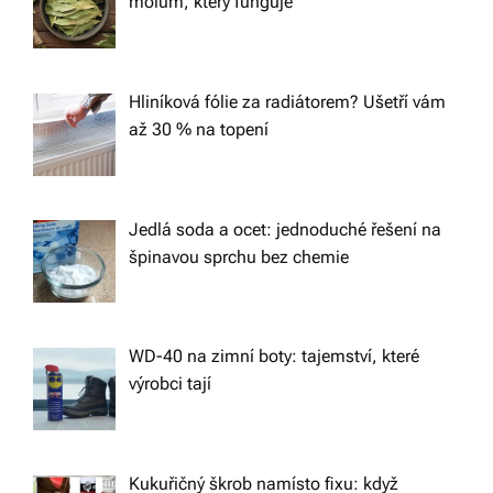
a
molům, který funguje
t
Hliníková fólie za radiátorem? Ušetří vám
i
až 30 % na topení
o
n
Jedlá soda a ocet: jednoduché řešení na
špinavou sprchu bez chemie
WD-40 na zimní boty: tajemství, které
výrobci tají
Kukuřičný škrob namísto fixu: když