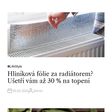
LifeStyle
P
O
Hliníková fólie za radiátorem?
S
T
Ušetří vám až 30 % na topení
E
D
I
N
20.03.2026
Admin
A
U
T
H
O
R