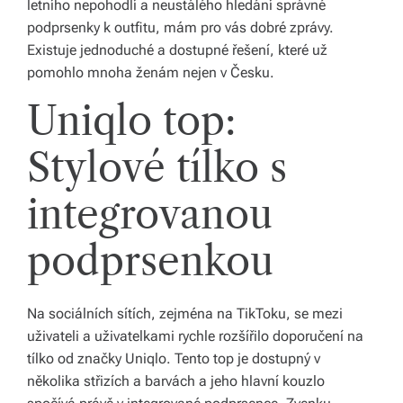
letního nepohodlí a neustálého hledání správné
o
podprsenky k outfitu, mám pro vás dobré zprávy.
Existuje jednoduché a dostupné řešení, které už
d
pomohlo mnoha ženám nejen v Česku.
á
Uniqlo top:
n
Stylové tílko s
í
p
integrovanou
o
podprsenkou
c
el
é
Na sociálních sítích, zejména na TikToku, se mezi
uživateli a uživatelkami rychle rozšířilo doporučení na
Č
tílko od značky Uniqlo. Tento top je dostupný v
e
několika střizích a barvách a jeho hlavní kouzlo