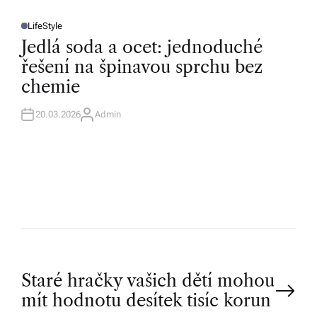
LifeStyle
P
O
Jedlá soda a ocet: jednoduché
S
T
řešení na špinavou sprchu bez
E
D
chemie
I
N
20.03.2026
Admin
A
U
T
H
O
R
P
Staré hračky vašich dětí mohou
mít hodnotu desítek tisíc korun