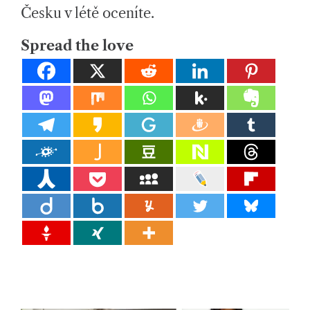
T
ál
Česku v létě oceníte.
I
M
E
y
Spread the love
a
d
o
pl
ň
k
y
p
r
o
v