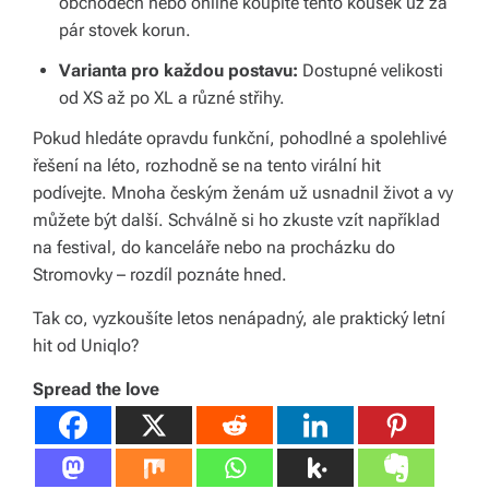
obchodech nebo online koupíte tento kousek už za
v
pár stovek korun.
í
Varianta pro každou postavu:
Dostupné velikosti
z
od XS až po XL a různé střihy.
d
Pokud hledáte opravdu funkční, pohodlné a spolehlivé
řešení na léto, rozhodně se na tento virální hit
a
podívejte. Mnoha českým ženám už usnadnil život a vy
r
můžete být další. Schválně si ho zkuste vzít například
m
na festival, do kanceláře nebo na procházku do
Stromovky – rozdíl poznáte hned.
a.
Tak co, vyzkoušíte letos nenápadný, ale praktický letní
hit od Uniqlo?
Spread the love