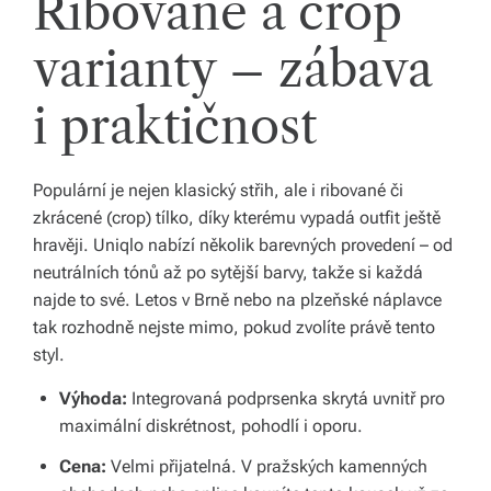
Ribované a crop
b
o
varianty – zábava
r
i praktičnost
n
é
Populární je nejen klasický střih, ale i ribované či
p
zkrácené (crop) tílko, díky kterému vypadá outfit ještě
o
hravěji. Uniqlo nabízí několik barevných provedení – od
neutrálních tónů až po sytější barvy, takže si každá
r
najde to své. Letos v Brně nebo na plzeňské náplavce
a
tak rozhodně nejste mimo, pokud zvolíte právě tento
styl.
d
e
Výhoda:
Integrovaná podprsenka skrytá uvnitř pro
maximální diskrétnost, pohodlí i oporu.
n
Cena:
Velmi přijatelná. V pražských kamenných
st