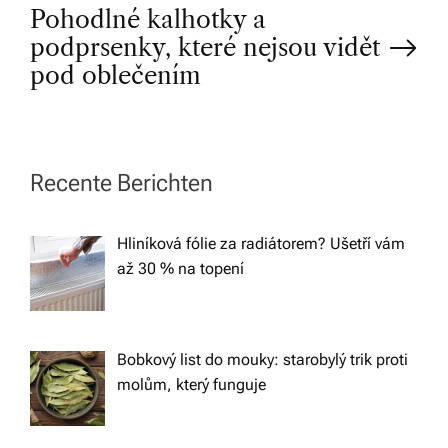
o
Pohodlné kalhotky a
podprsenky, které nejsou vidět
s
pod oblečením
t
n
Recente Berichten
a
Hliníková fólie za radiátorem? Ušetří vám
v
až 30 % na topení
i
g
Bobkový list do mouky: starobylý trik proti
molům, který funguje
a