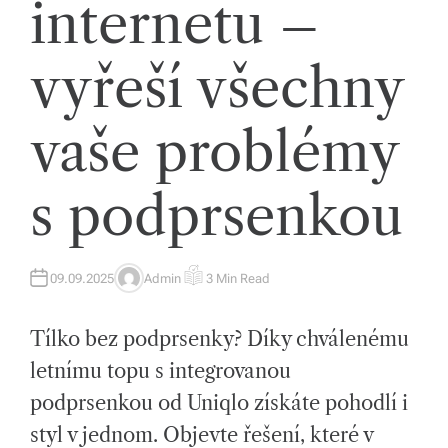
internetu –
tk
y,
vyřeší všechny
p
ot
vaše problémy
a
h
s podprsenkou
o
v
09.09.2025
Admin
3 Min Read
A
E
é
U
S
T
T
m
H
I
Tílko bez podprsenky? Díky chválenému
O
M
R
A
at
T
letnímu topu s integrovanou
E
D
e
podprsenkou od Uniqlo získáte pohodlí i
R
E
A
ri
styl v jednom. Objevte řešení, které v
D