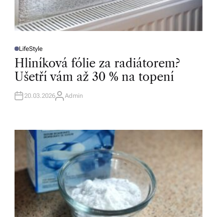
LifeStyle
P
O
Hliníková fólie za radiátorem?
S
T
Ušetří vám až 30 % na topení
E
D
I
N
20.03.2026
Admin
A
U
T
H
O
R