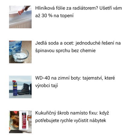
t
Hliníková fólie za radiátorem? Ušetří vám
až 30 % na topení
i
o
Jedlá soda a ocet: jednoduché řešení na
špinavou sprchu bez chemie
n
WD-40 na zimní boty: tajemství, které
výrobci tají
Kukuřičný škrob namísto fixu: když
potřebujete rychle vyčistit nábytek