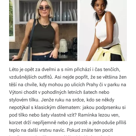
á
š
d
o
m
o
Léto je opět za dveřmi a s ním přichází i čas tenčích,
v.
vzdušnějších outfitů. Asi nejde popřít, že se většina žen
R
těší na chvíle, kdy mohou po ulicích Prahy či v parku na
y
Výtoni chodit v pohodlných letních šatech nebo
stylovém tílku. Jenže ruku na srdce, kdo se někdy
c
nepotýkal s klasickým dilematem: jakou podprsenku si
hl
pod tílko nebo šaty vlastně vzít? Ramínka lezou ven,
korzet drží nepříjemně nebo je prostě a jednoduše příliš
é
teplo na další vrstvu navíc. Pokud znáte ten pocit
d