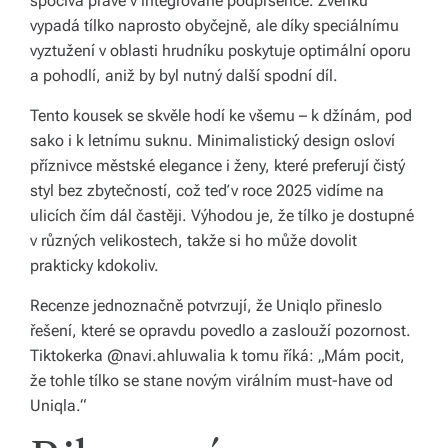
spočívá právě v integrované podprsence. Zvenku
s
vypadá tílko naprosto obyčejně, ale díky speciálnímu
k
vyztužení v oblasti hrudníku poskytuje optimální oporu
é
a pohodlí, aniž by byl nutný další spodní díl.
r
Tento kousek se skvěle hodí ke všemu – k džínám, pod
sako i k letnímu suknu. Minimalistický design osloví
e
příznivce městské elegance i ženy, které preferují čistý
p
styl bez zbytečností, což teď v roce 2025 vidíme na
u
ulicích čím dál častěji. Výhodou je, že tílko je dostupné
v různých velikostech, takže si ho může dovolit
bl
prakticky kdokoliv.
ic
Recenze jednoznačně potvrzují, že Uniqlo přineslo
e
řešení, které se opravdu povedlo a zaslouží pozornost.
a
Tiktokerka @navi.ahluwalia k tomu říká: „Mám pocit,
že tohle tílko se stane novým virálním must-have od
o
Uniqla.“
d