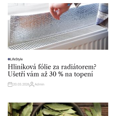
LifeStyle
P
O
Hliníková fólie za radiátorem?
S
T
Ušetří vám až 30 % na topení
E
D
I
N
20.03.2026
Admin
A
U
T
H
O
R