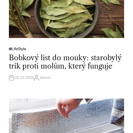
LifeStyle
P
O
Bobkový list do mouky: starobylý
S
T
trik proti molům, který funguje
E
D
I
N
20.03.2026
Admin
A
U
T
H
O
R