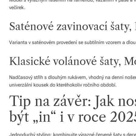
s
večírek.
k
é
Saténové zavinovací šaty
r
Varianta v saténovém provedení se subtilním vzorem a dlouh
e
p
Klasické volánové šaty, M
u
bl
Nadčasový střih s dlouhým rukávem, vhodný na denní nošení 
univerzální kousek do kteréhokoliv ročního období.
ic
Tip na závěr: Jak no
e
a
být „in“ i v roce 202
o
d
Jednoduchý styling: kombinujte výrazné červené šaty s dec