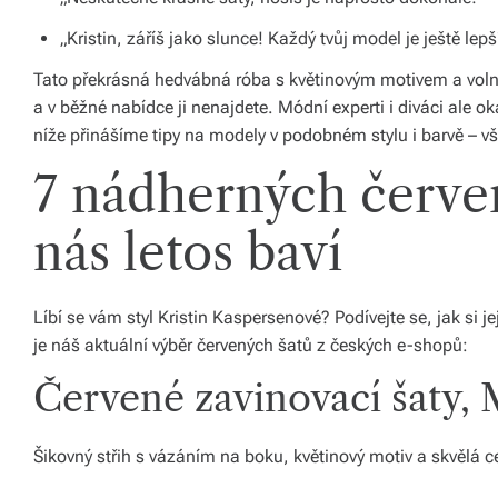
á
„Kristin, záříš jako slunce! Každý tvůj model je ještě lep
š
Tato překrásná hedvábná róba s květinovým motivem a volný
d
a v běžné nabídce ji nenajdete. Módní experti i diváci ale 
níže přinášíme tipy na modely v podobném stylu i barvě – v
o
7 nádherných červen
m
o
nás letos baví
v.
R
Líbí se vám styl Kristin Kaspersenové? Podívejte se, jak si 
y
je náš aktuální výběr červených šatů z českých e-shopů:
c
Červené zavinovací šaty,
hl
é
Šikovný střih s vázáním na boku, květinový motiv a skvělá 
d