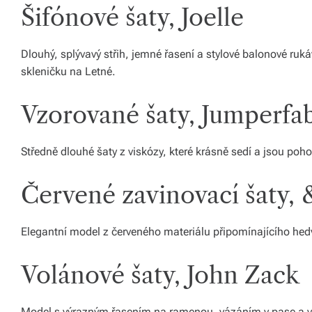
Šifónové šaty, Joelle
o
d
Dlouhý, splývavý střih, jemné řasení a stylové balonové rukáv
á
skleničku na Letné.
n
Vzorované šaty, Jumperfa
í
p
Středně dlouhé šaty z viskózy, které krásně sedí a jsou poho
o
Červené zavinovací šaty, 
c
el
Elegantní model z červeného materiálu připomínajícího hedv
é
Č
Volánové šaty, John Zack
e
Model s výrazným řasením na ramenou, vázáním v pase a vol