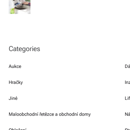
Categories
Aukce
Dá
Hračky
In
Jiné
Li
Maloobchodní řetězce a obchodní domy
Ná