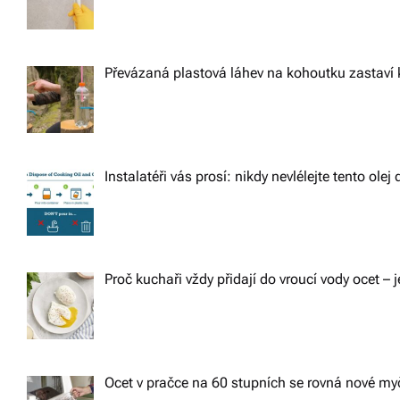
Převázaná plastová láhev na kohoutku zastaví 
Instalatéři vás prosí: nikdy nevlélejte tento ole
Proč kuchaři vždy přidají do vroucí vody ocet – j
Ocet v pračce na 60 stupních se rovná nové m