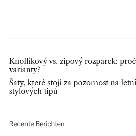
R
P
Knoflíkový vs. zipový rozparek: pro
varianty?
o
Šaty, které stojí za pozornost na let
stylových tipů
s
t
n
Recente Berichten