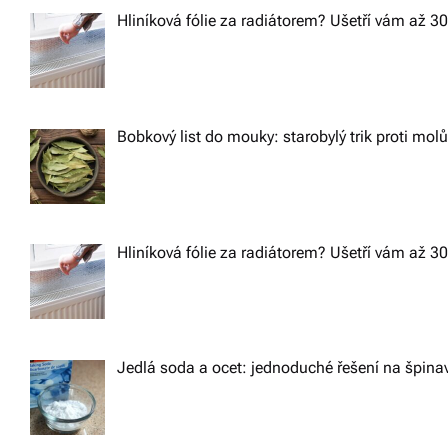
a
Hliníková fólie za radiátorem? Ušetří vám až 3
v
i
Bobkový list do mouky: starobylý trik proti mol
g
a
Hliníková fólie za radiátorem? Ušetří vám až 3
t
i
Jedlá soda a ocet: jednoduché řešení na špin
o
n