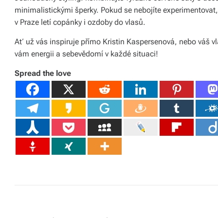
b
minimalistickými šperky. Pokud se nebojíte experimentovat,
o
v Praze letí copánky i ozdoby do vlasů.
r
Ať už vás inspiruje přímo Kristin Kaspersenová, nebo váš vl
vám energii a sebevědomí v každé situaci!
n
é
Spread the love
p
o
r
a
d
e
n
st