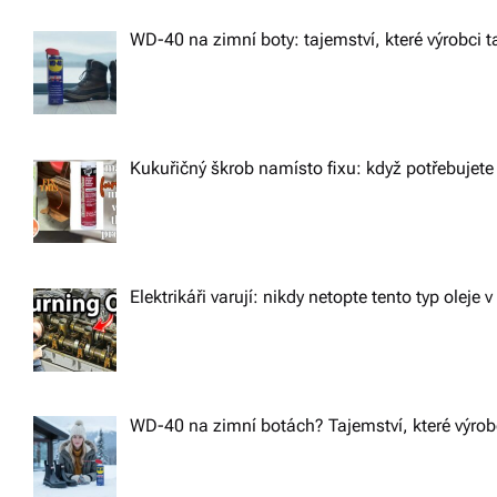
WD-40 na zimní boty: tajemství, které výrobci ta
Kukuřičný škrob namísto fixu: když potřebujete 
Elektrikáři varují: nikdy netopte tento typ oleje v
WD-40 na zimní botách? Tajemství, které výrobc