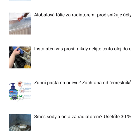
Alobalová fólie za radiátorem: proč snižuje účt
Instalatéři vás prosí: nikdy nelijte tento olej d
Zubní pasta na oděvu? Záchrana od řemeslníků,
Směs sody a octa za radiátorem? Ušetříte 30 %