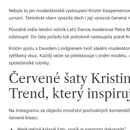
ál
Nebylo to jen moderátorské vystoupení Kristin Kaspersenové,
y
uznání. Tentokrát všem vyrazila dech i její výrazná červená 
a
Původně měla letošní ročník Let’s Dance moderovat Petra 
d
odstoupit. Do čela pořadu tak pohotově nastoupila právě K
o
Kristin spolu s Davidem Lindgrenem tvoří ideální moderátor
pl
vytříbený vkus. Každý večer se představuje v jiném modelu, ale
společenské rubriky.
ň
Červené šaty Kristi
k
y
Trend, který inspiru
p
r
Na Instagramu se objevilo množství pochvalných komentářů, 
o
červené kreaci.
v
„Neskutečně krásné šaty, nosíš je naprosto dokonale!“