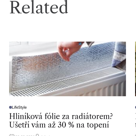
Related
v
í
z
d
a
r
m
a.
LifeStyle
P
O
Hliníková fólie za radiátorem?
S
T
T
Ušetří vám až 30 % na topení
E
D
I
I