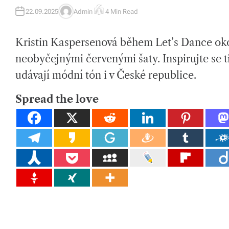
tk
22.09.2025
Admin
4 Min Read
A
E
U
S
y,
T
T
H
I
p
Kristin Kaspersenová během Let’s Dance oko
O
M
R
A
T
neobyčejnými červenými šaty. Inspirujte se 
ot
E
D
udávají módní tón i v České republice.
R
a
E
A
h
D
Spread the love
T
I
o
M
E
v
é
m
at
e
ri