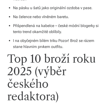
b
Na pásku u šatů jako originální ozdoba v pase.
o
Na čelence nebo vlněném baretu.
r
Přišpendlená na kabelce – české módní blogerky si
n
tento trend okamžitě oblíbily.
é
I na obyčejném bílém triku Pozor! Brož se rázem
p
stane hlavním prvkem outfitu.
o
Top 10 broží roku
r
2025 (výběr
a
d
českého
e
redaktora)
n
st