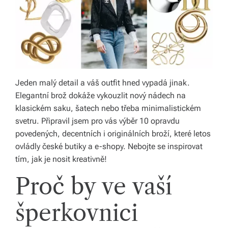
á
š
d
o
m
Jeden malý detail a váš outfit hned vypadá jinak.
Elegantní brož dokáže vykouzlit nový nádech na
o
klasickém saku, šatech nebo třeba minimalistickém
v.
svetru. Připravil jsem pro vás výběr 10 opravdu
povedených, decentních i originálních broží, které letos
R
ovládly české butiky a e-shopy. Nebojte se inspirovat
y
tím, jak je nosit kreativně!
c
Proč by ve vaší
hl
šperkovnici
é
d