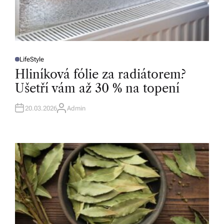
LifeStyle
P
O
Hliníková fólie za radiátorem?
S
T
Ušetří vám až 30 % na topení
E
D
I
N
20.03.2026
Admin
A
U
T
H
O
R