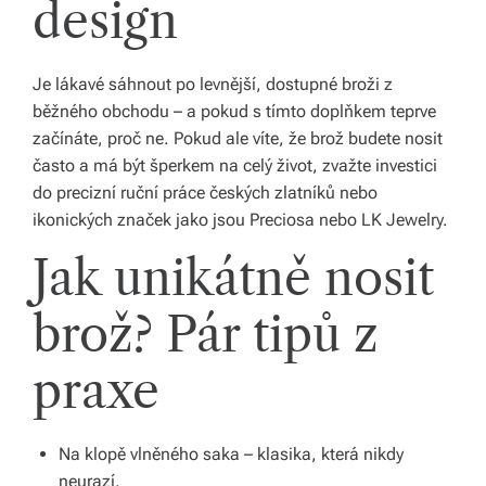
s
design
k
é
Je lákavé sáhnout po levnější, dostupné broži z
běžného obchodu – a pokud s tímto doplňkem teprve
r
začínáte, proč ne. Pokud ale víte, že brož budete nosit
e
často a má být šperkem na celý život, zvažte investici
p
do precizní ruční práce českých zlatníků nebo
ikonických značek jako jsou Preciosa nebo LK Jewelry.
u
Jak unikátně nosit
bl
ic
brož? Pár tipů z
e
praxe
a
o
Na klopě vlněného saka – klasika, která nikdy
d
neurazí.