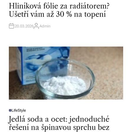
O
Hliníková fólie za radiátorem?
S
T
Ušetří vám až 30 % na topení
E
D
I
N
20.03.2026
Admin
A
U
T
H
O
R
LifeStyle
P
O
Jedlá soda a ocet: jednoduché
S
T
řešení na špinavou sprchu bez
E
D