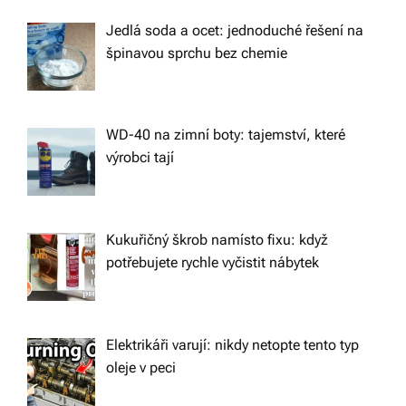
o
Jedlá soda a ocet: jednoduché řešení na
špinavou sprchu bez chemie
n
WD-40 na zimní boty: tajemství, které
výrobci tají
Kukuřičný škrob namísto fixu: když
potřebujete rychle vyčistit nábytek
Elektrikáři varují: nikdy netopte tento typ
oleje v peci