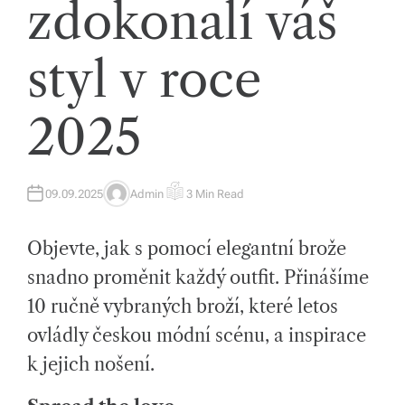
zdokonalí váš
tk
y,
styl v roce
p
ot
2025
a
h
09.09.2025
Admin
3 Min Read
o
A
E
U
S
T
T
v
H
I
Objevte, jak s pomocí elegantní brože
O
M
R
A
é
T
snadno proměnit každý outfit. Přinášíme
E
m
D
10 ručně vybraných broží, které letos
R
E
at
A
ovládly českou módní scénu, a inspirace
D
T
e
k jejich nošení.
I
M
ri
E