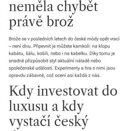
neměla chybět
o
právě brož
d
á
Brože se v posledních letech do české módy opět vrací
n
– není divu. Připevnit je můžete kamkoli: na klopu
í
kabátu, šálu, košili, nebo i na kabelku. Díky tomu je
p
snadné přizpůsobit styl aktuální náladě nebo
společenské události. Experimenty a hra s nimi jsou
o
opravdu zábavné, což ocení asi každá z nás.
c
Kdy investovat do
el
é
luxusu a kdy
Č
vystačí český
e