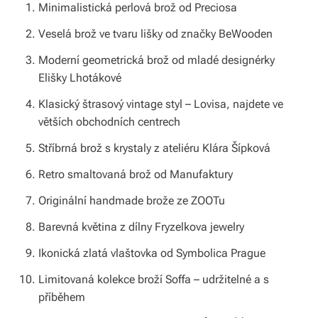
Minimalistická perlová brož od Preciosa
v
Veselá brož ve tvaru lišky od značky BeWooden
í
Moderní geometrická brož od mladé designérky
z
Elišky Lhotákové
d
Klasický štrasový vintage styl – Lovisa, najdete ve
a
větších obchodních centrech
r
Stříbrná brož s krystaly z ateliéru Klára Šípková
m
Retro smaltovaná brož od Manufaktury
a.
Originální handmade brože ze ZOOTu
Barevná květina z dílny Fryzelkova jewelry
Ikonická zlatá vlaštovka od Symbolica Prague
Limitovaná kolekce broží Soffa – udržitelné a s
příběhem