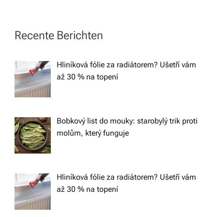
t
n
Recente Berichten
a
Hliníková fólie za radiátorem? Ušetří vám
v
až 30 % na topení
i
g
Bobkový list do mouky: starobylý trik proti
molům, který funguje
a
t
Hliníková fólie za radiátorem? Ušetří vám
až 30 % na topení
i