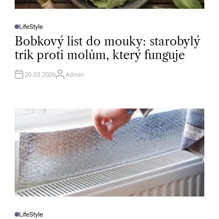
LifeStyle
P
O
Bobkový list do mouky: starobylý
S
T
trik proti molům, který funguje
E
D
I
N
20.03.2026
Admin
A
U
T
H
O
R
LifeStyle
P