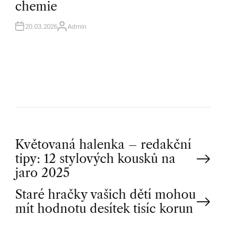
chemie
I
N
20.03.2026
Admin
A
U
T
H
O
R
P
Květovaná halenka – redakční
tipy: 12 stylových kousků na
o
jaro 2025
Staré hračky vašich dětí mohou
s
mít hodnotu desítek tisíc korun