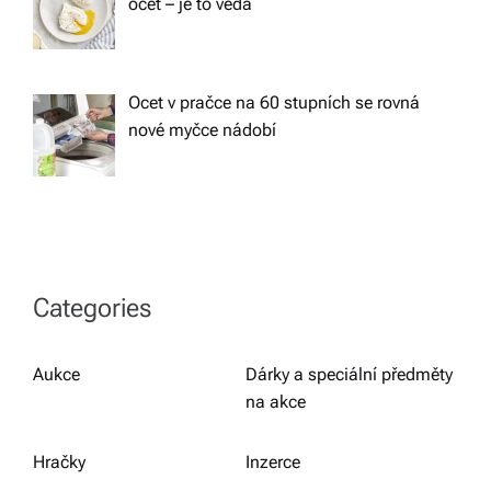
ocet – je to věda
Ocet v pračce na 60 stupních se rovná
nové myčce nádobí
Categories
Aukce
Dárky a speciální předměty
na akce
Hračky
Inzerce