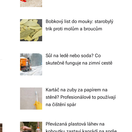
o
d
Bobkový list do mouky: starobylý
trik proti molům a broucům
á
n
í
Sůl na ledě nebo soda? Co
p
skutečně funguje na zimní cestě
o
c
Kartáč na zuby za papírem na
el
stěně? Profesionálové to používají
é
na čištění spár
Č
e
Převázaná plastová láhev na
kohoutku zastaví kaprádí na sprše