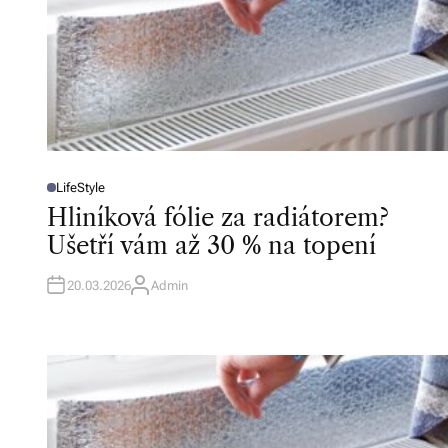
LifeStyle
P
O
Hliníková fólie za radiátorem?
S
T
Ušetří vám až 30 % na topení
E
D
I
N
20.03.2026
Admin
A
U
T
H
O
R