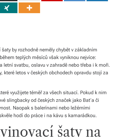
í šaty by rozhodně neměly chybět v základním
ě během teplých měsíců však vyniknou nejvíce:
a letní svatbu, oslavu v zahradě nebo třeba i k moři.
y, které letos v českých obchodech opravdu stojí za
které využijete téměř za všech situací. Pokud k nim
ové slingbacky od českých značek jako Baťa či
lavnost. Naopak s balerínami nebo ležérními
 skvěle hodí do práce i na kávu s kamarádkou.
vinovací šaty na