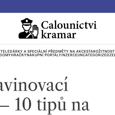
ITELE
DÁRKY A SPECIÁLNÍ PŘEDMĚTY NA AKCE
STAROŽITNOST
 DOMY
HRAČKY
NÁKUPNÍ PORTÁLY
INZERCE
UNCATEGORIZED
ZE
vinovací
– 10 tipů na