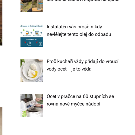
s
k
é
Instalatéři vás prosí: nikdy
r
nevlélejte tento olej do odpadu
e
p
Proč kuchaři vždy přidají do vroucí
u
vody ocet – je to věda
bl
ic
e
Ocet v pračce na 60 stupních se
rovná nové myčce nádobí
a
o
d