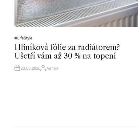
LifeStyle
P
O
Hliníková fólie za radiátorem?
S
T
Ušetří vám až 30 % na topení
E
D
I
N
20.03.2026
Admin
A
U
T
H
O
R