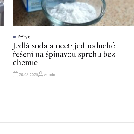
LifeStyle
P
O
Jedlá soda a ocet: jednoduché
S
T
řešení na špinavou sprchu bez
E
D
chemie
I
N
20.03.2026
Admin
A
U
T
H
O
R