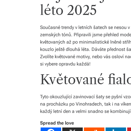
léto 2025
Současné trendy v letních šatech se nesou v 
zemských tónů. Připravili jsme přehled mode
květovaných až po minimalistické lněné střihy
kouzlo ještě dlouhá léta. Dáváte přednost š
Zvolíte květované motivy, nebo vás osloví n
si vybere opravdu každá!
Květované fial
Tyto okouzlující zavinovací šaty se pyšní vz
na procházku po Vinohradech, tak i na víken
každý letní den a velmi snadno se kombinují
Spread the love