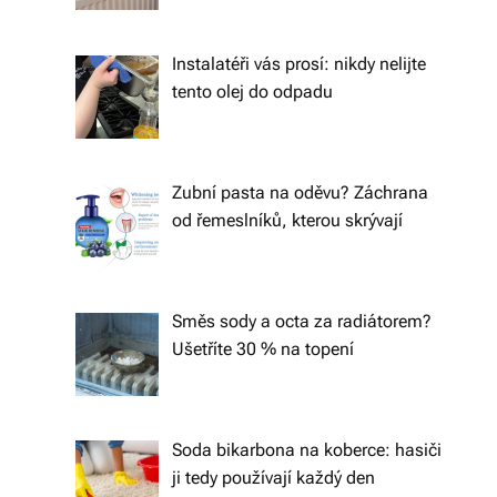
á
š
Instalatéři vás prosí: nikdy nelijte
tento olej do odpadu
d
o
m
Zubní pasta na oděvu? Záchrana
o
od řemeslníků, kterou skrývají
v.
R
Směs sody a octa za radiátorem?
y
Ušetříte 30 % na topení
c
hl
Soda bikarbona na koberce: hasiči
é
ji tedy používají každý den
d