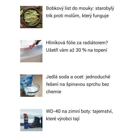
tk
Bobkový list do mouky: starobylý
y,
trik proti molům, který funguje
p
ot
Hliníková fólie za radiátorem?
a
Ušetří vám až 30 % na topení
h
o
v
Jedlá soda a ocet: jednoduché
řešení na špinavou sprchu bez
é
chemie
m
at
WD-40 na zimní boty: tajemství,
e
které výrobci tají
ri