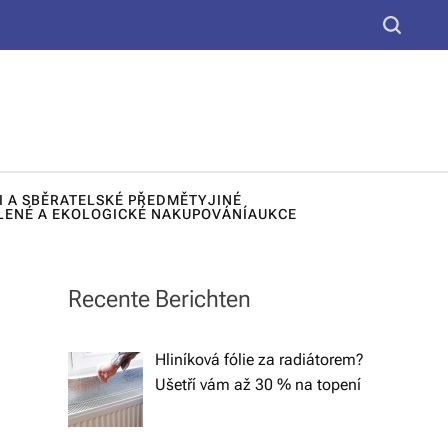
yt
S
k
e
u,
a
d
r
c
e
h
k
I A SBĚRATELSKÉ PŘEDMĚTY
JINÉ
o
LENÉ A EKOLOGICKÉ NAKUPOVÁNÍ
AUKCE
r
a
Recente Berichten
č
n
Hliníková fólie za radiátorem?
Ušetří vám až 30 % na topení
í
lá