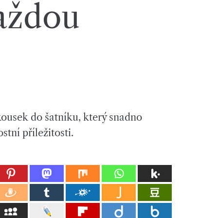
každou
kousek do šatníku, který snadno
tní příležitosti.