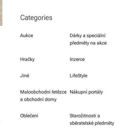
b
o
Categories
r
n
Aukce
Dárky a speciální
předměty na akce
é
p
Hračky
Inzerce
o
r
Jiné
LifeStyle
a
Maloobchodní řetězce
Nákupní portály
d
a obchodní domy
e
Oblečení
Starožitnosti a
n
sběratelské předměty
st