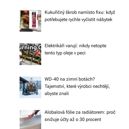
ál
Kukuřičný škrob namísto fixu: když
y
potřebujete rychle vyčistit nábytek
a
d
o
Elektrikáři varují: nikdy netopte
tento typ oleje v peci
pl
ň
k
WD-40 na zimní botách?
y
Tajemství, které výrobci nechtějí,
abyste znali
p
r
Alobalová fólie za radiátorem: proč
o
snižuje účty až o 30 procent
v