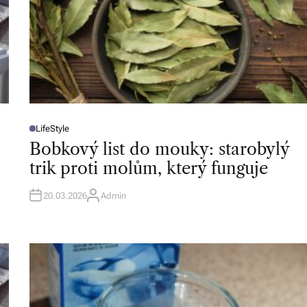
LifeStyle
P
O
Bobkový list do mouky: starobylý
S
T
trik proti molům, který funguje
E
D
I
N
20.03.2026
Admin
A
U
T
H
O
R