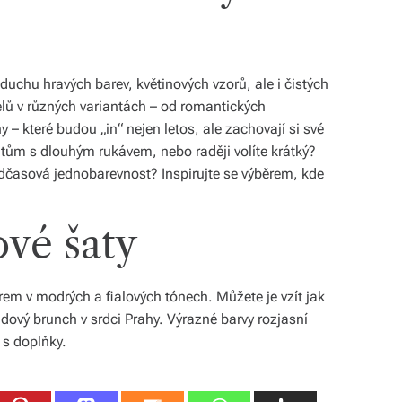
duchu hravých barev, květinových vzorů, ale i čistých
lů v různých variantách – od romantických
 – které budou „in“ nejen letos, ale zachovají si své
atům s dlouhým rukávem, nebo raději volíte krátký?
adčasová jednobarevnost? Inspirujte se výběrem, kde
ové šaty
orem v modrých a fialových tónech. Můžete je vzít jak
dový brunch v srdci Prahy. Výrazné barvy rozjasní
 s doplňky.