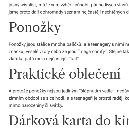
ál
jasný wishlist, může vám výběr způsobit pár šedivých vlasů
jsme proto dali dohromady seznam nejčastěji nechtěných d
y
Ponožky
a
d
Ponožky jsou stálice mnoha balíčků, ale teenagery s nimi n
o
značku, veselé vzory nebo že jsou “mega comfy”. Stejně tak
pl
zkrátka patří mezi nejčastější “fail”.
ň
Praktické oblečení
k
y
A protože ponožky nejsou jediným “šlápnutím vedle”, nedáve
p
zimním období se sice hodí, ale teenageři je prostě raději k
mimo narozeniny či svátky.
r
o
Dárková karta do ki
v