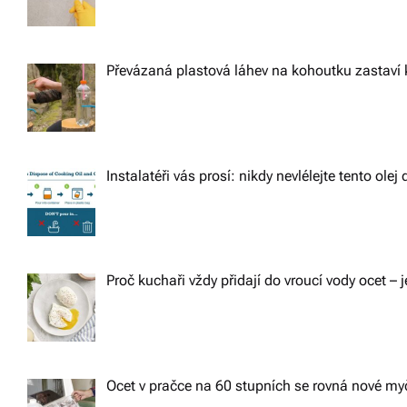
Převázaná plastová láhev na kohoutku zastaví 
Instalatéři vás prosí: nikdy nevlélejte tento ole
Proč kuchaři vždy přidají do vroucí vody ocet – j
Ocet v pračce na 60 stupních se rovná nové m