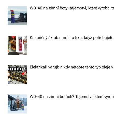
n
WD-40 na zimní boty: tajemství, které výrobci ta
Kukuřičný škrob namísto fixu: když potřebujete 
Elektrikáři varují: nikdy netopte tento typ oleje v
WD-40 na zimní botách? Tajemství, které výrobc