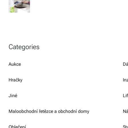
Categories
Aukce
Dá
Hračky
In
Jiné
Li
Maloobchodní řetězce a obchodní domy
Ná
Oblečení
St