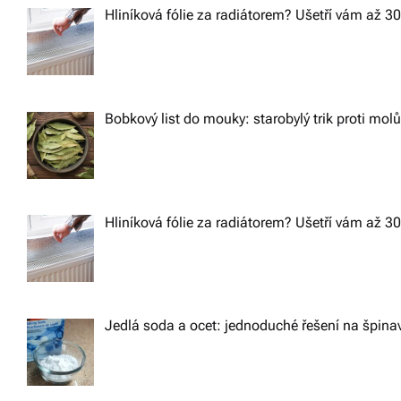
n
Hliníková fólie za radiátorem? Ušetří vám až 3
a
v
Bobkový list do mouky: starobylý trik proti mol
i
g
Hliníková fólie za radiátorem? Ušetří vám až 3
a
t
Jedlá soda a ocet: jednoduché řešení na špin
i
o