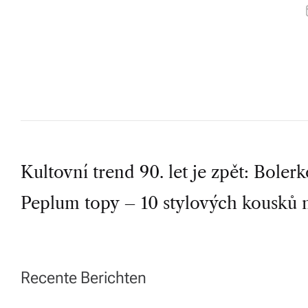
U
T
H
O
R
P
Kultovní trend 90. let je zpět: Bole
Peplum topy – 10 stylových kousků n
o
s
t
Recente Berichten