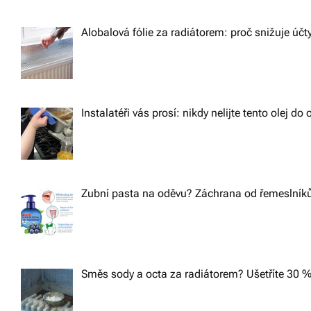
Alobalová fólie za radiátorem: proč snižuje účt
Instalatéři vás prosí: nikdy nelijte tento olej d
Zubní pasta na oděvu? Záchrana od řemeslníků,
Směs sody a octa za radiátorem? Ušetříte 30 %