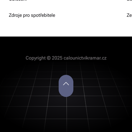
Zdroje pro spotřebitele
Ze
Copyright © 2025 calounictvikramar.cz