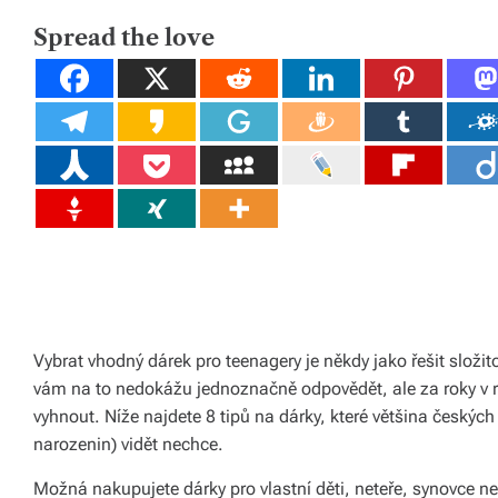
D
tk
R
E
Spread the love
y,
A
D
T
p
I
M
E
ot
a
h
o
v
é
m
Vybrat vhodný dárek pro teenagery je někdy jako řešit slo
vám na to nedokážu jednoznačně odpovědět, ale za roky v 
at
vyhnout. Níže najdete 8 tipů na dárky, které většina český
e
narozenin) vidět nechce.
ri
Možná nakupujete dárky pro vlastní děti, neteře, synovce