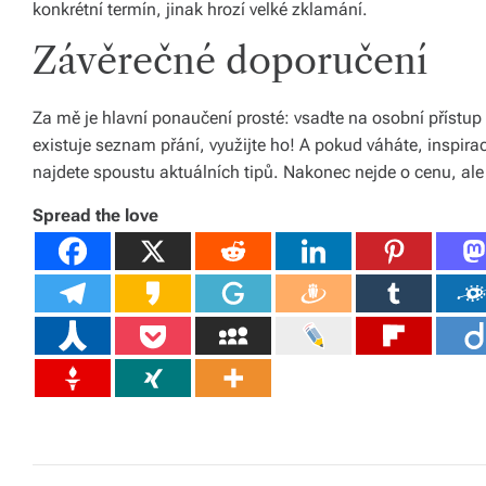
s
konkrétní termín, jinak hrozí velké zklamání.
k
Závěrečné doporučení
é
r
Za mě je hlavní ponaučení prosté: vsaďte na osobní přístu
existuje seznam přání, využijte ho! A pokud váháte, inspirac
e
najdete spoustu aktuálních tipů. Nakonec nejde o cenu, ale
p
Spread the love
u
bl
ic
e
a
o
d