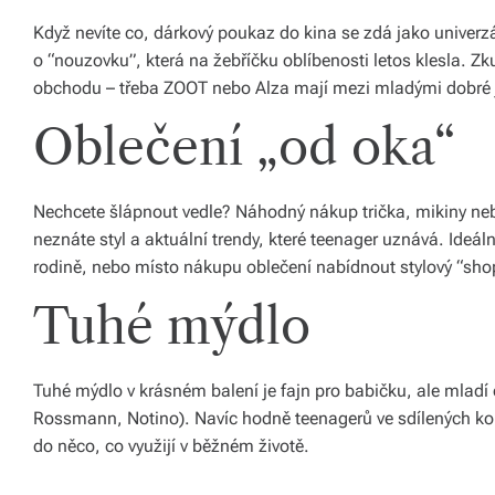
á
Když nevíte co, dárkový poukaz do kina se zdá jako univer
o “nouzovku”, která na žebříčku oblíbenosti letos klesla. Zk
š
obchodu – třeba ZOOT nebo Alza mají mezi mladými dobré
d
Oblečení „od oka“
o
m
Nechcete šlápnout vedle? Náhodný nákup trička, mikiny ne
o
neznáte styl a aktuální trendy, které teenager uznává. Ideál
v.
rodině, nebo místo nákupu oblečení nabídnout stylový “sho
R
Tuhé mýdlo
y
c
Tuhé mýdlo v krásném balení je fajn pro babičku, ale mladí
hl
Rossmann, Notino). Navíc hodně teenagerů ve sdílených kou
do něco, co využijí v běžném životě.
é
d