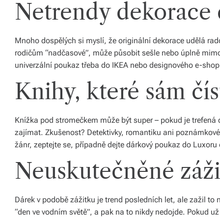
Netrendy dekorace 
o
d
Mnoho dospělých si myslí, že originální dekorace udělá ra
á
rodičům “nadčasové”, může působit sešle nebo úplně mimo 
univerzální poukaz třeba do IKEA nebo designového e-sho
n
Knihy, které sám čí
í
p
o
Knížka pod stromečkem může být super – pokud je trefená d
zajímat. Zkušenost? Detektivky, romantiku ani poznámkové 
c
žánr, zeptejte se, případně dejte dárkový poukaz do Luxoru
el
Neuskutečněné záži
é
Č
Dárek v podobě zážitku je trend posledních let, ale zažil t
e
“den ve vodním světě”, a pak na to nikdy nedojde. Pokud už