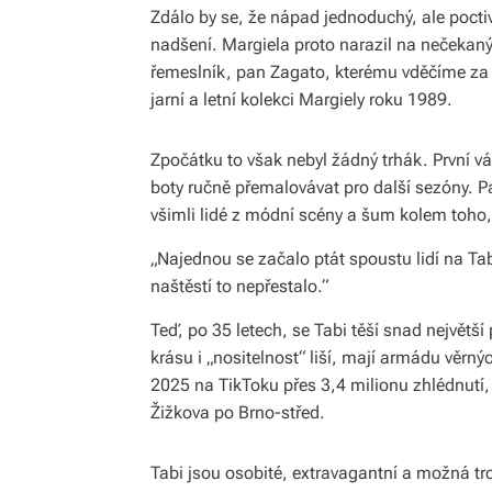
Zdálo by se, že nápad jednoduchý, ale pocti
nadšení. Margiela proto narazil na nečekaný
řemeslník, pan Zagato, kterému vděčíme za v
jarní a letní kolekci Margiely roku 1989.
Zpočátku to však nebyl žádný trhák. První v
boty ručně přemalovávat pro další sezóny. 
všimli lidé z módní scény a šum kolem toho, 
„Najednou se začalo ptát spoustu lidí na Tabi
naštěstí to nepřestalo.“
Teď, po 35 letech, se Tabi těší snad největší 
krásu i „nositelnost“ liší, mají armádu věr
2025 na TikToku přes 3,4 milionu zhlédnutí, a
Žižkova po Brno-střed.
Tabi jsou osobité, extravagantní a možná troc