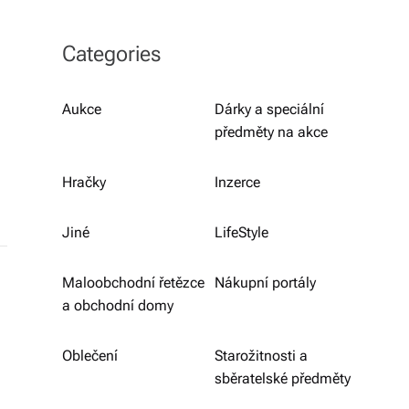
b
o
Categories
r
n
Aukce
Dárky a speciální
předměty na akce
é
p
Hračky
Inzerce
o
r
Jiné
LifeStyle
a
Maloobchodní řetězce
Nákupní portály
d
a obchodní domy
e
Oblečení
Starožitnosti a
n
sběratelské předměty
st