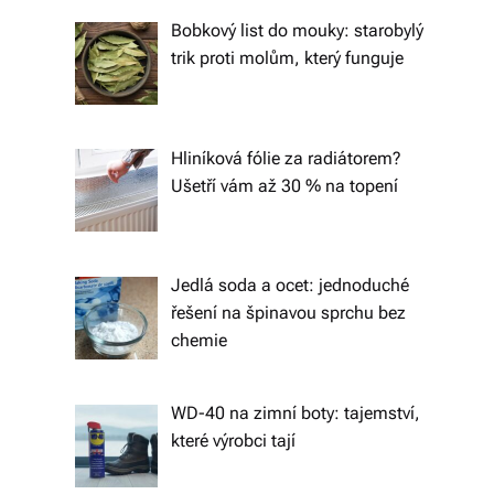
tk
Bobkový list do mouky: starobylý
y,
trik proti molům, který funguje
p
ot
Hliníková fólie za radiátorem?
a
Ušetří vám až 30 % na topení
h
o
v
Jedlá soda a ocet: jednoduché
řešení na špinavou sprchu bez
é
chemie
m
at
WD-40 na zimní boty: tajemství,
e
které výrobci tají
ri