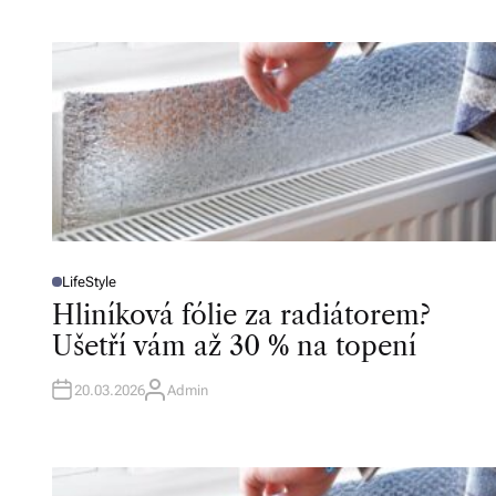
LifeStyle
P
O
Hliníková fólie za radiátorem?
S
T
Ušetří vám až 30 % na topení
E
D
I
N
20.03.2026
Admin
A
U
T
H
O
R