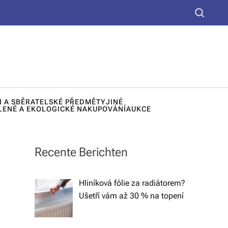
yt
S
k
e
u,
a
d
r
c
e
h
k
I A SBĚRATELSKÉ PŘEDMĚTY
JINÉ
o
LENÉ A EKOLOGICKÉ NAKUPOVÁNÍ
AUKCE
r
a
Recente Berichten
č
n
Hliníková fólie za radiátorem?
Ušetří vám až 30 % na topení
í
lá