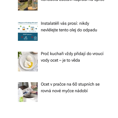
s
k
é
Instalatéři vás prosí: nikdy
r
nevlélejte tento olej do odpadu
e
p
Proč kuchaři vždy přidají do vroucí
u
vody ocet – je to věda
bl
ic
e
Ocet v pračce na 60 stupních se
rovná nové myčce nádobí
a
o
d