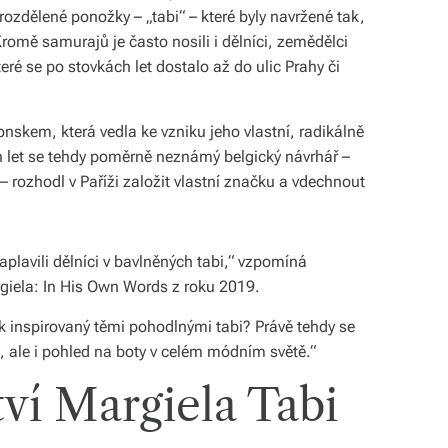
ozdělené ponožky – „tabi“ – které byly navržené tak,
Kromě samurajů je často nosili i dělníci, zemědělci
teré se po stovkách let dostalo až do ulic Prahy či
nskem, která vedla ke vzniku jeho vlastní, radikálně
 let se tehdy poměrně neznámý belgický návrhář –
– rozhodl v Paříži založit vlastní značku a vdechnout
zaplavili dělníci v bavlněných tabi,“ vzpomíná
giela: In His Own Words z roku 2019.
 inspirovaný těmi pohodlnými tabi? Právě tehdy se
, ale i pohled na boty v celém módním světě.“
tví Margiela Tabi