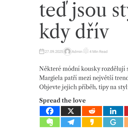
teď jsou s
kdy dřív
27.09.2025
Admin
4 Min Read
A
E
U
S
T
T
H
I
Některé módní kousky rozdělují 
O
M
R
A
T
Margiela patří mezi největší tren
E
D
Objevte jejich příběh, tipy na styl
R
E
A
D
Spread the love
T
I
M
E