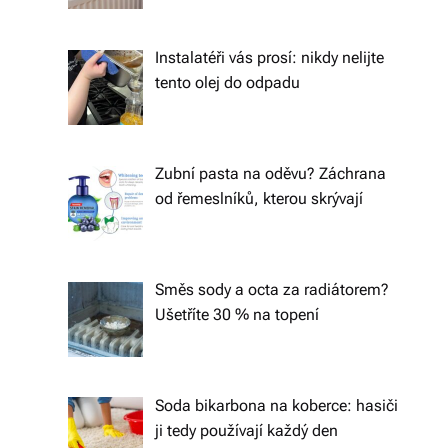
á
š
Instalatéři vás prosí: nikdy nelijte
tento olej do odpadu
d
o
m
Zubní pasta na oděvu? Záchrana
o
od řemeslníků, kterou skrývají
v.
R
Směs sody a octa za radiátorem?
y
Ušetříte 30 % na topení
c
hl
Soda bikarbona na koberce: hasiči
é
ji tedy používají každý den
d