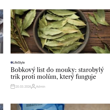
LifeStyle
P
O
Bobkový list do mouky: starobylý
S
T
trik proti molům, který funguje
E
D
I
N
20.03.2026
Admin
A
U
T
H
O
R