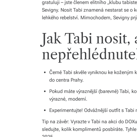
gratuluji – jste členem elitního „klubu tabis
Sevigny. Nosit Tabi znamená nestarat se o ko
lehkého rebelství. Mimochodem, Sevigny prý sv
Jak Tabi nosit, 
nepřehlédnute
Černé Tabi skvěle vyniknou ke koženým k
do centra Prahy.
Pokud máte výraznější (barevné) Tabi, ko
výrazné, moderní.
Experimentujte! Odvážnější outfit s Tabi
Tip na závěr: Vyrazte v Tabi na akci do DOX
sledujte, kolik komplimentů posbíráte. Tyhl
2025.