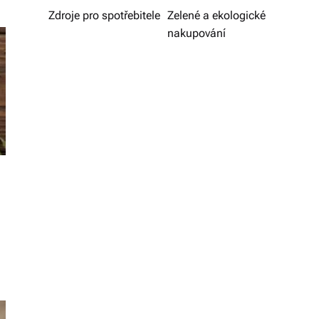
v
Zdroje pro spotřebitele
Zelené a ekologické
nakupování
í
z
d
a
r
m
a.