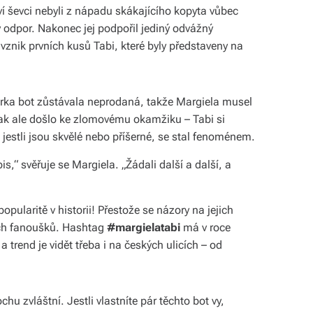
ví ševci nebyli z nápadu skákajícího kopyta vůbec
 odpor. Nakonec jej podpořil jediný odvážný
znik prvních kusů Tabi, které byly představeny na
árka bot zůstávala neprodaná, takže Margiela musel
Pak ale došlo ke zlomovému okamžiku – Tabi si
jestli jsou skvělé nebo příšerné, se stal fenoménem.
s,“ svěřuje se Margiela. „Žádali další a další, a
popularitě v historii! Přestože se názory na jejich
ných fanoušků. Hashtag
#margielatabi
má v roce
 trend je vidět třeba i na českých ulicích – od
hu zvláštní. Jestli vlastníte pár těchto bot vy,