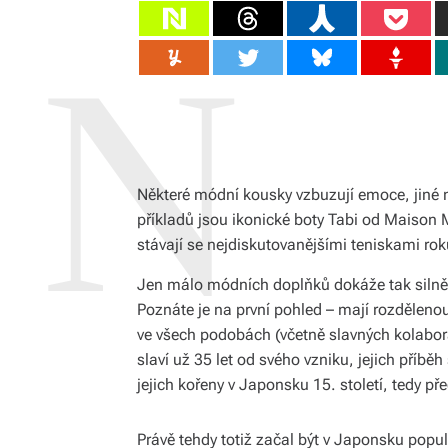
Některé módní kousky vzbuzují emoce, jiné n
příkladů jsou ikonické boty Tabi od Maison M
stávají se nejdiskutovanějšími teniskami ro
Jen málo módních doplňků dokáže tak silně r
Poznáte je na první pohled – mají rozdělenou
ve všech podobách (včetně slavných kolabora
slaví už 35 let od svého vzniku, jejich pří
jejich kořeny v Japonsku 15. století, tedy pře
Právě tehdy totiž začal být v Japonsku popul