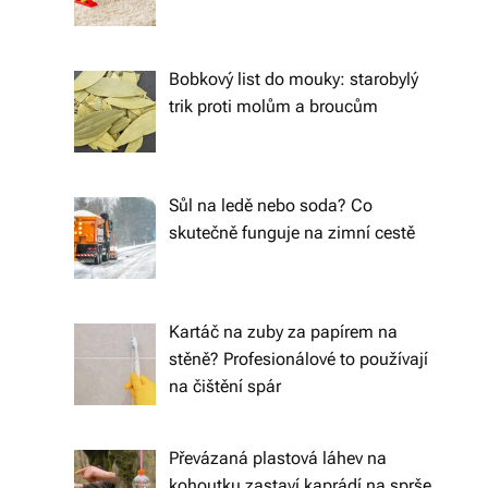
o
d
Bobkový list do mouky: starobylý
trik proti molům a broucům
á
n
í
Sůl na ledě nebo soda? Co
p
skutečně funguje na zimní cestě
o
c
Kartáč na zuby za papírem na
el
stěně? Profesionálové to používají
é
na čištění spár
Č
e
Převázaná plastová láhev na
kohoutku zastaví kaprádí na sprše