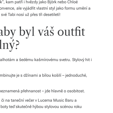
tek“, kam patří i hvězdy jako Björk nebo Chloë
nvence, ale vyjádřit vlastní styl jako formu umění a
é Tabi nosí už přes tři desetiletí!
aby byl váš outfit
lný?
alhotám a šedému kašmírovému svetru. Stylový hit i
mbinujte je s džínami a bílou košilí – jednoduché,
 neznamená přehnanost – jde hlavně o osobitost.
u či na taneční večer v Lucerna Music Baru a
e boty teď skutečně hýbou stylovou scénou roku