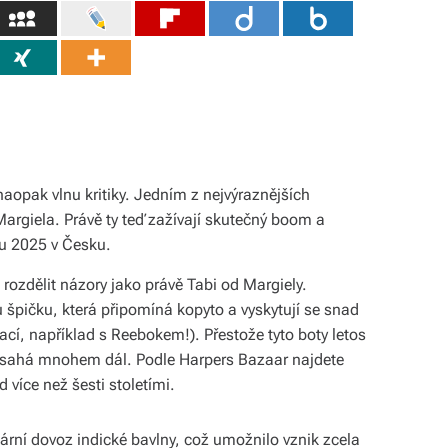
aopak vlnu kritiky. Jedním z nejvýraznějších
argiela. Právě ty teď zažívají skutečný boom a
ku 2025 v Česku.
ozdělit názory jako právě Tabi od Margiely.
 špičku, která připomíná kopyto a vyskytují se snad
cí, například s Reebokem!). Přestože tyto boty letos
běh sahá mnohem dál. Podle Harpers Bazaar najdete
d více než šesti stoletími.
ární dovoz indické bavlny, což umožnilo vznik zcela