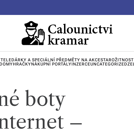
ITELE
DÁRKY A SPECIÁLNÍ PŘEDMĚTY NA AKCE
STAROŽITNOST
 DOMY
HRAČKY
NÁKUPNÍ PORTÁLY
INZERCE
UNCATEGORIZED
ZE
né boty
internet –