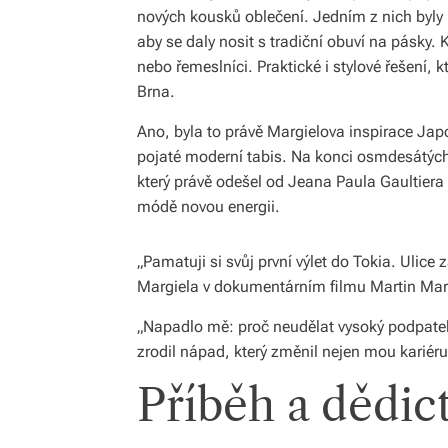
nových kousků oblečení. Jedním z nich byly r
aby se daly nosit s tradiční obuví na pásky. 
nebo řemeslníci. Praktické i stylové řešení, k
Brna.
Ano, byla to právě Margielova inspirace Japo
pojaté moderní tabis. Na konci osmdesátých
který právě odešel od Jeana Paula Gaultiera 
módě novou energii.
„Pamatuji si svůj první výlet do Tokia. Ulice 
Margiela v dokumentárním filmu Martin Mar
„Napadlo mě: proč neudělat vysoký podpatek
zrodil nápad, který změnil nejen mou kariéru
Příběh a dědic