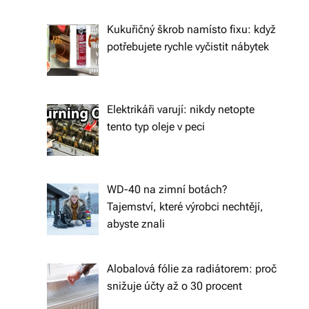
ál
Kukuřičný škrob namísto fixu: když
y
potřebujete rychle vyčistit nábytek
a
d
o
Elektrikáři varují: nikdy netopte
tento typ oleje v peci
pl
ň
k
WD-40 na zimní botách?
y
Tajemství, které výrobci nechtějí,
abyste znali
p
r
Alobalová fólie za radiátorem: proč
o
snižuje účty až o 30 procent
v