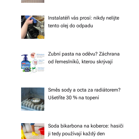
á
š
Instalatéři vás prosí: nikdy nelijte
tento olej do odpadu
d
o
m
Zubní pasta na oděvu? Záchrana
o
od řemeslníků, kterou skrývají
v.
R
Směs sody a octa za radiátorem?
y
Ušetříte 30 % na topení
c
hl
Soda bikarbona na koberce: hasiči
é
ji tedy používají každý den
d