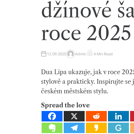
džínové ša
roce 2025
12.09.2025
Admin
4 Min Read
A
E
U
S
T
T
H
I
Dua Lipa ukazuje, jak v roce 2025
O
M
R
A
T
stylově a prakticky. Inspirujte se
E
D
českém městském stylu.
R
E
A
D
Spread the love
T
I
M
E