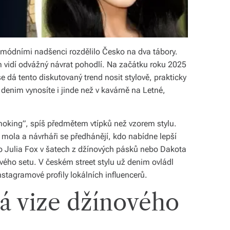
i módními nadšenci rozdělilo Česko na dva tábory.
tom vidí odvážný návrat pohodlí. Na začátku roku 2025
 dá tento diskutovaný trend nosit stylově, prakticky
enim vynosíte i jinde než v kavárně na Letné,
oking”, spíš předmětem vtípků než vzorem stylu.
 mola a návrháři se předhánějí, kdo nabídne lepší
ko Julia Fox v šatech z džínových pásků nebo Dakota
ového setu. V českém street stylu už denim ovládl
nstagramové profily lokálních influencerů.
á vize džínového