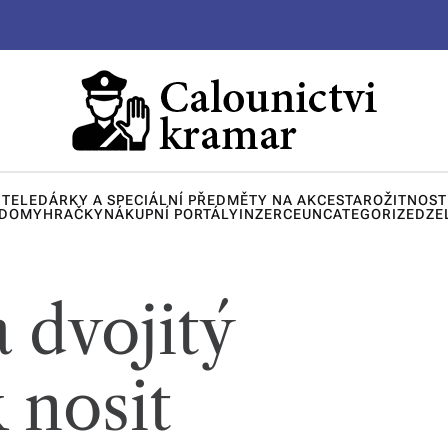
ITELE
DÁRKY A SPECIÁLNÍ PŘEDMĚTY NA AKCE
STAROŽITNOST
 DOMY
HRAČKY
NÁKUPNÍ PORTÁLY
INZERCE
UNCATEGORIZED
ZE
 dvojitý
 nosit