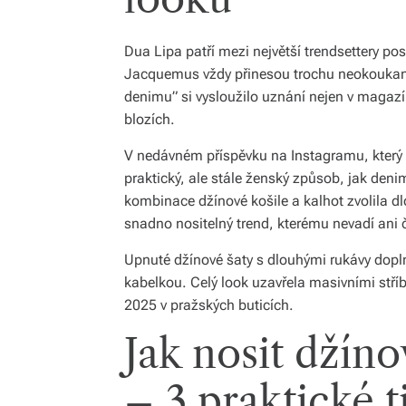
Dua Lipa patří mezi největší trendsettery pos
Jacquemus vždy přinesou trochu neokoukané e
denimu” si vysloužilo uznání nejen v magazí
blozích.
V nedávném příspěvku na Instagramu, který z
praktický, ale stále ženský způsob, jak deni
kombinace džínové košile a kalhot zvolila dl
snadno nositelný trend, kterému nevadí ani 
Upnuté džínové šaty s dlouhými rukávy dopl
kabelkou. Celý look uzavřela masivními stří
2025 v pražských buticích.
Jak nosit džíno
– 3 praktické t