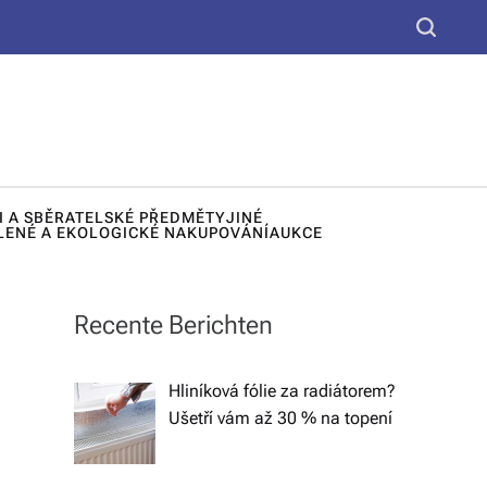
yt
S
k
e
u,
a
d
r
c
e
h
k
I A SBĚRATELSKÉ PŘEDMĚTY
JINÉ
o
LENÉ A EKOLOGICKÉ NAKUPOVÁNÍ
AUKCE
r
a
Recente Berichten
č
n
Hliníková fólie za radiátorem?
Ušetří vám až 30 % na topení
í
lá