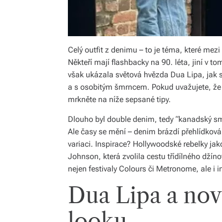
Celý outfit z denimu – to je téma, které mez
Někteří mají flashbacky na 90. léta, jiní v 
však ukázala světová hvězda Dua Lipa, jak se
a s osobitým šmrncem. Pokud uvažujete, že d
mrkněte na níže sepsané tipy.
Dlouho byl double denim, tedy “kanadský sm
Ale časy se mění – denim brázdí přehlídková
variaci. Inspirace? Hollywoodské rebelky ja
Johnson, která zvolila cestu třídílného džín
nejen festivaly Colours či Metronome, ale i i
Dua Lipa a nov
looku