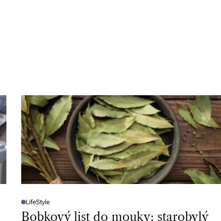
LifeStyle
P
O
Bobkový list do mouky: starobylý
S