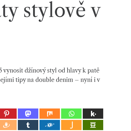
ty stylově v
 vynosit džínový styl od hlavy k patě
 jejími tipy na double denim – nyní i v