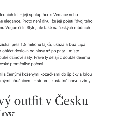
ledních let – její spolupráce s Versace nebo
legance. Proto není divu, že její pojetí “dvojitého
nu Vogue či In Style, ale také na českých módních
ískal přes 1,8 milionu lajků, ukázala Dua Lipa
m obléct doslova od hlavy až po paty – místo
ouhé džínové šaty. Právě ty dělají z double denimu
české proměnlivé počasí.
nila černými koženými kozačkami do špičky a bílou
brnými náušnicemi – stříbro je ostatně barvou zimy
vý outfit v Česku
ipy