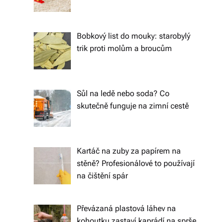
o
d
Bobkový list do mouky: starobylý
trik proti molům a broucům
á
n
í
Sůl na ledě nebo soda? Co
p
skutečně funguje na zimní cestě
o
c
Kartáč na zuby za papírem na
el
stěně? Profesionálové to používají
é
na čištění spár
Č
e
Převázaná plastová láhev na
kohoutku zastaví kaprádí na sprše