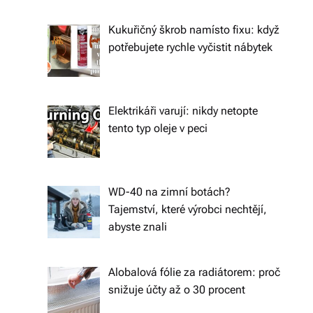
ál
Kukuřičný škrob namísto fixu: když
y
potřebujete rychle vyčistit nábytek
a
d
o
Elektrikáři varují: nikdy netopte
tento typ oleje v peci
pl
ň
k
WD-40 na zimní botách?
y
Tajemství, které výrobci nechtějí,
abyste znali
p
r
Alobalová fólie za radiátorem: proč
o
snižuje účty až o 30 procent
v