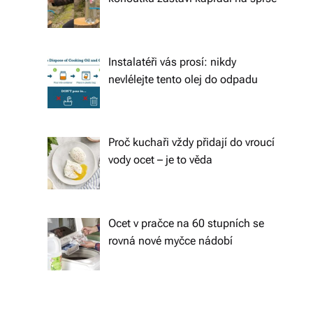
s
k
é
Instalatéři vás prosí: nikdy
r
nevlélejte tento olej do odpadu
e
p
Proč kuchaři vždy přidají do vroucí
u
vody ocet – je to věda
bl
ic
e
Ocet v pračce na 60 stupních se
rovná nové myčce nádobí
a
o
d