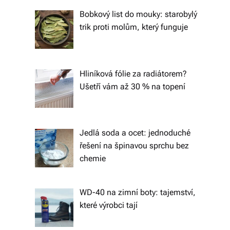
tk
Bobkový list do mouky: starobylý
y,
trik proti molům, který funguje
p
ot
Hliníková fólie za radiátorem?
a
Ušetří vám až 30 % na topení
h
o
v
Jedlá soda a ocet: jednoduché
řešení na špinavou sprchu bez
é
chemie
m
at
WD-40 na zimní boty: tajemství,
e
které výrobci tají
ri