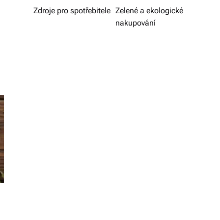
v
Zdroje pro spotřebitele
Zelené a ekologické
nakupování
í
z
d
a
r
m
a.