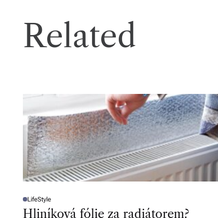
Related
LifeStyle
P
O
Hliníková fólie za radiátorem?
S