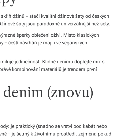
skříň džínů – stačí kvalitní džínové šaty od českých
 Džínové šaty jsou paradoxně univerzálnější než sety.
ýrazné šperky oblečení oživí. Místo klasických
y – čeští návrháři je mají i ve veganských
 miluje jedinečnost. Klidně denimu dopřejte mix s
právě kombinování materiálů je trendem první
 denim (znovu)
ody: je praktický (snadno se vrství pod kabát nebo
vně – je šetrný k životnímu prostředí, zejména pokud