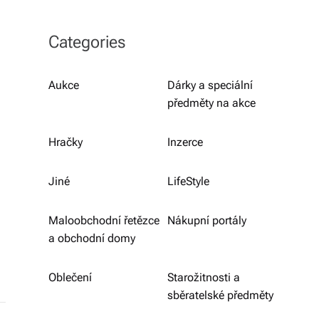
b
o
Categories
r
n
Aukce
Dárky a speciální
předměty na akce
é
p
Hračky
Inzerce
o
r
Jiné
LifeStyle
a
Maloobchodní řetězce
Nákupní portály
d
a obchodní domy
e
Oblečení
Starožitnosti a
n
sběratelské předměty
st