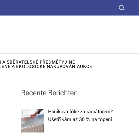
yt
S
k
e
u,
a
d
r
c
e
h
k
I A SBĚRATELSKÉ PŘEDMĚTY
JINÉ
o
LENÉ A EKOLOGICKÉ NAKUPOVÁNÍ
AUKCE
r
a
Recente Berichten
č
n
Hliníková fólie za radiátorem?
Ušetří vám až 30 % na topení
í
lá