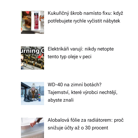
ál
Kukuřičný škrob namísto fixu: když
y
potřebujete rychle vyčistit nábytek
a
d
o
Elektrikáři varují: nikdy netopte
tento typ oleje v peci
pl
ň
k
WD-40 na zimní botách?
y
Tajemství, které výrobci nechtějí,
abyste znali
p
r
Alobalová fólie za radiátorem: proč
o
snižuje účty až o 30 procent
v