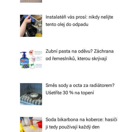
á
š
Instalatéři vás prosí: nikdy nelijte
tento olej do odpadu
d
o
m
Zubní pasta na oděvu? Záchrana
o
od řemeslníků, kterou skrývají
v.
R
Směs sody a octa za radiátorem?
y
Ušetříte 30 % na topení
c
hl
Soda bikarbona na koberce: hasiči
é
ji tedy používají každý den
d