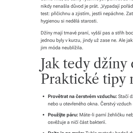
nikdy nenašla důvod je prát. „Vypadají pořád
test: přičichnu a zjistím, jestli nepáchne. Za
hygienou si nedělá starosti.
Džíny mají tmavé praní, vyšší pas a střih bo
jednou byly v kurzu, jindy už zase ne. Ale 
jim móda neublížila.
Jak tedy džíny 
Praktické tipy
Provětrat na čerstvém vzduchu:
Stačí d
nebo u otevřeného okna. Čerstvý vzduch 
Použijte páru:
Máte-li parní žehličku ne
osvěžuje a ničí část bakterií.