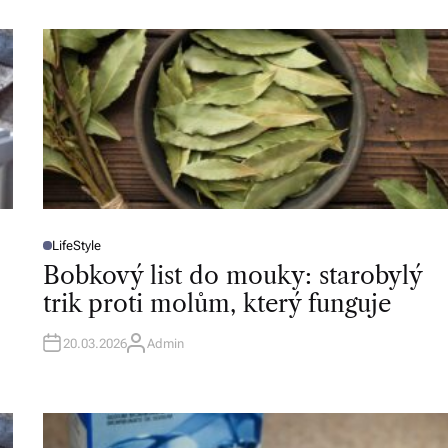
LifeStyle
P
O
Bobkový list do mouky: starobylý
S
T
trik proti molům, který funguje
E
D
I
N
20.03.2026
Admin
A
U
T
H
O
R