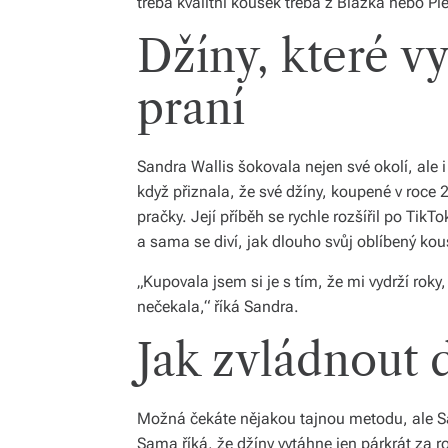
třeba kvalitní kousek třeba z Blažka nebo Piet
Džíny, které vy
praní
Sandra Wallis šokovala nejen své okolí, ale 
když přiznala, že své džíny, koupené v roce 
pračky. Její příběh se rychle rozšířil po TikTo
a sama se diví, jak dlouho svůj oblíbený kou
„Kupovala jsem si je s tím, že mi vydrží roky
nečekala,“ říká Sandra.
Jak zvládnout 
Možná čekáte nějakou tajnou metodu, ale Sa
Sama říká, že džíny vytáhne jen párkrát za ro