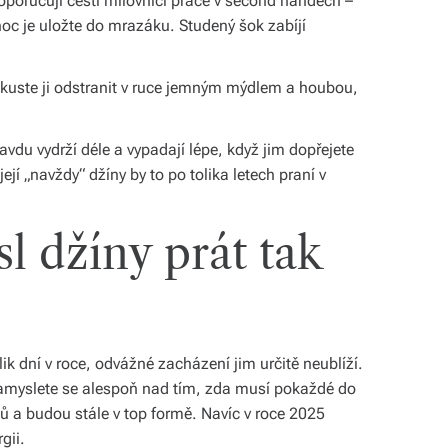
oručují čeští milovníci práce v second handech –
noc je uložte do mrazáku. Studený šok zabíjí
zkuste ji odstranit v ruce jemným mýdlem a houbou,
avdu vydrží déle a vypadají lépe, když jim dopřejete
ejí „navždy“ džíny by to po tolika letech praní v
l džíny prát tak
ik dní v roce, odvážné zacházení jim určitě neublíží.
zamyslete se alespoň nad tím, zda musí pokaždé do
ků a budou stále v top formě. Navíc v roce 2025
gii.