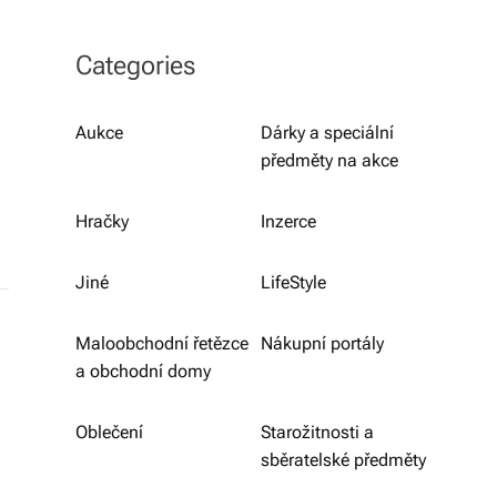
b
o
Categories
r
n
Aukce
Dárky a speciální
předměty na akce
é
p
Hračky
Inzerce
o
r
Jiné
LifeStyle
a
Maloobchodní řetězce
Nákupní portály
d
a obchodní domy
e
Oblečení
Starožitnosti a
n
sběratelské předměty
st