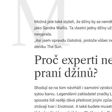
Možná jste také slyšeli, že džíny by se neměl
jako Sandra Wallis. Ta vlastní jedny džíny už
nevyprala.
„Asi jsem opravdu čistotná, protože vůbec n
deníku The Sun.
Proč experti n
praní džínů?
Shodují se na tom návrháři i samotní výrobci –
sytou barvu. Legendární zakladatel značky Le
spousta lidí raději dává přednost jiným způs
ztrácejí tvar i životnost. A také budete mus