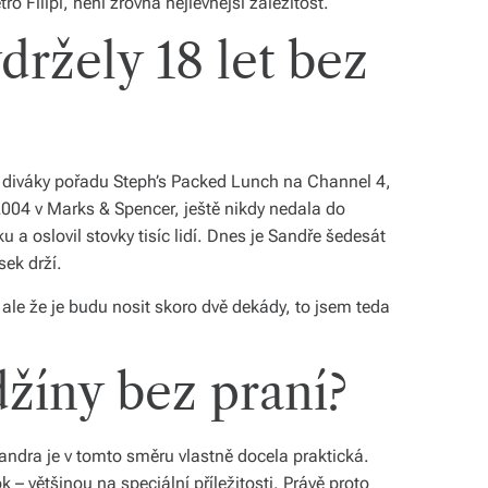
ro Filipi, není zrovna nejlevnější záležitost.
držely 18 let bez
i diváky pořadu
Steph’s Packed Lunch
na Channel 4,
2004 v Marks & Spencer, ještě nikdy nedala do
ku a oslovil stovky tisíc lidí. Dnes je Sandře šedesát
sek drží.
, ale že je budu nosit skoro dvě dekády, to jsem teda
džíny bez praní?
ndra je v tomto směru vlastně docela praktická.
k – většinou na speciální příležitosti. Právě proto