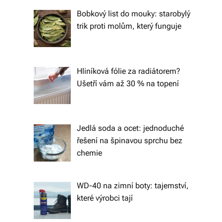
tk
Bobkový list do mouky: starobylý
y,
trik proti molům, který funguje
p
ot
Hliníková fólie za radiátorem?
a
Ušetří vám až 30 % na topení
h
o
v
Jedlá soda a ocet: jednoduché
řešení na špinavou sprchu bez
é
chemie
m
at
WD-40 na zimní boty: tajemství,
e
které výrobci tají
ri