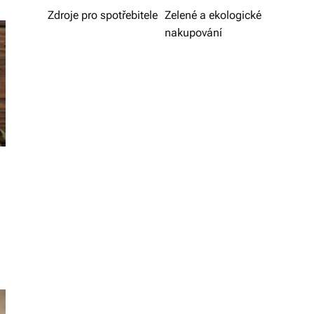
v
Zdroje pro spotřebitele
Zelené a ekologické
nakupování
í
z
d
a
r
m
a.