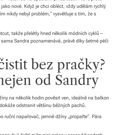
 jako nové. Když je chci obléct, vždy udělám rychlý
tím nikdy nebyl problém,“ vysvětluje s tím, že s
otcut, takže přelétly hned několik módních cyklů –
jak sama Sandra poznamenává, právě díky šetrné péči
čistit bez pračky?
 nejen od Sandry
žíny na několik hodin pověsit ven, ideálně na balkon
dokáže odstranit většinu běžných pachů.
bo ruční napařovač, jemně džíny „propařte“. Pára