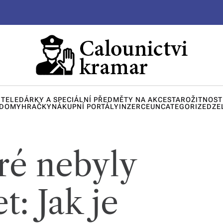
ITELE
DÁRKY A SPECIÁLNÍ PŘEDMĚTY NA AKCE
STAROŽITNOST
 DOMY
HRAČKY
NÁKUPNÍ PORTÁLY
INZERCE
UNCATEGORIZED
ZE
ré nebyly
t: Jak je