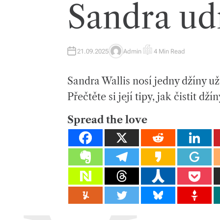
Sandra udr
21.09.2025
Admin
4 Min Read
A
E
U
S
T
T
H
I
Sandra Wallis nosí jedny džíny už
O
M
R
A
T
Přečtěte si její tipy, jak čistit dž
E
D
R
E
Spread the love
A
D
T
I
M
E