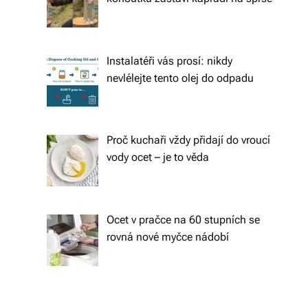
s
k
é
Instalatéři vás prosí: nikdy
r
nevlélejte tento olej do odpadu
e
p
Proč kuchaři vždy přidají do vroucí
u
vody ocet – je to věda
bl
ic
e
Ocet v pračce na 60 stupních se
rovná nové myčce nádobí
a
o
d