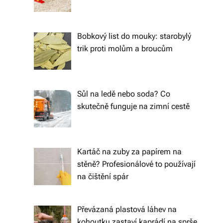
o
d
Bobkový list do mouky: starobylý
trik proti molům a broucům
á
n
í
Sůl na ledě nebo soda? Co
p
skutečně funguje na zimní cestě
o
c
Kartáč na zuby za papírem na
el
stěně? Profesionálové to používají
é
na čištění spár
Č
e
Převázaná plastová láhev na
kohoutku zastaví kaprádí na sprše