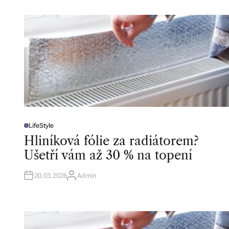
LifeStyle
P
O
Hliníková fólie za radiátorem?
S
T
Ušetří vám až 30 % na topení
E
D
I
N
20.03.2026
Admin
A
U
T
H
O
R