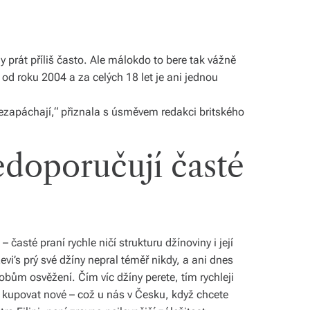
y prát příliš často. Ale málokdo to bere tak vážně
 od roku 2004 a za celých 18 let je ani jednou
ezapáchají,“ přiznala s úsměvem redakci britského
edoporučují časté
 časté praní rychle ničí strukturu džínoviny i její
vi’s prý své džíny nepral téměř nikdy, a ani dnes
obům osvěžení. Čím víc džíny perete, tím rychleji
et kupovat nové – což u nás v Česku, když chcete