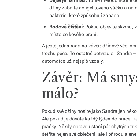
Dejte je na mráz:
Tuhle metodu hodně dop
džíny zabalte do igelitového sáčku a na 
bakterie, které způsobují zápach.
Bodové čištění:
Pokud objevíte skvrnu, 
místo celkového praní.
A ještě jedna rada na závěr: džínové věci opr
trochu péče. To ostatně potvrzuje i Sandra – j
automatce už nejspíš vzdaly.
Závěr: Má smys
málo?
Pokud své džíny nosíte jako Sandra jen někol
Ale pokud je dáváte každý týden do práce, 
pračky. Někdy opravdu stačí pár chytrých tri
šetříte nejen své oblečení, ale i přírodu a ener