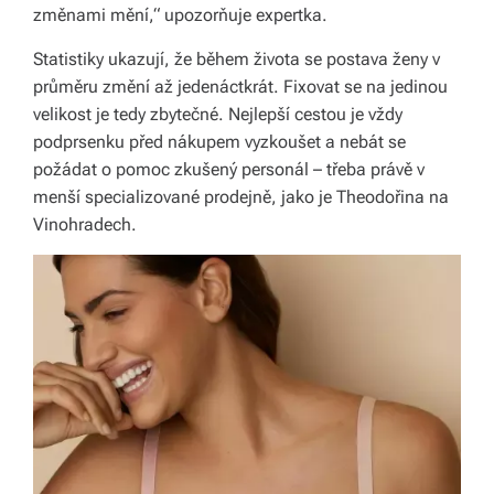
s
změnami mění,“ upozorňuje expertka.
k
Statistiky ukazují, že během života se postava ženy v
é
průměru změní až jedenáctkrát. Fixovat se na jedinou
velikost je tedy zbytečné. Nejlepší cestou je vždy
r
podprsenku před nákupem vyzkoušet a nebát se
e
požádat o pomoc zkušený personál – třeba právě v
p
menší specializované prodejně, jako je Theodořina na
Vinohradech.
u
bl
ic
e
a
o
d