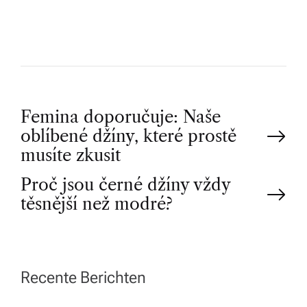
R
P
Femina doporučuje: Naše
oblíbené džíny, které prostě
o
musíte zkusit
Proč jsou černé džíny vždy
s
těsnější než modré?
t
n
Recente Berichten
a