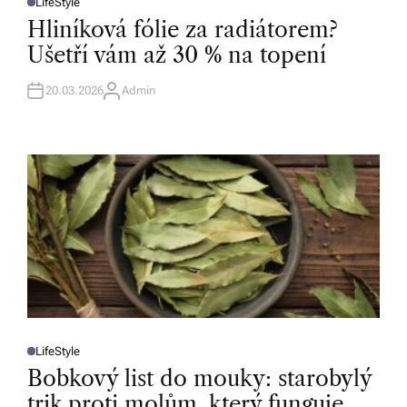
LifeStyle
P
O
Hliníková fólie za radiátorem?
S
T
Ušetří vám až 30 % na topení
E
D
I
N
20.03.2026
Admin
A
U
T
H
O
R
LifeStyle
P
O
Bobkový list do mouky: starobylý
S
T
trik proti molům, který funguje
E