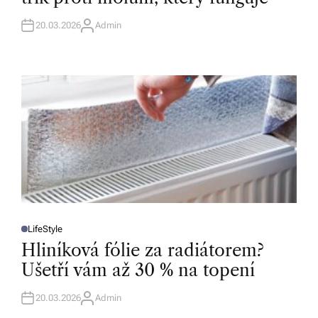
D
I
N
20.03.2026
Admin
A
U
T
H
O
R
LifeStyle
P
O
Hliníková fólie za radiátorem?
S
T
Ušetří vám až 30 % na topení
E
D
I
N
20.03.2026
Admin
A
U