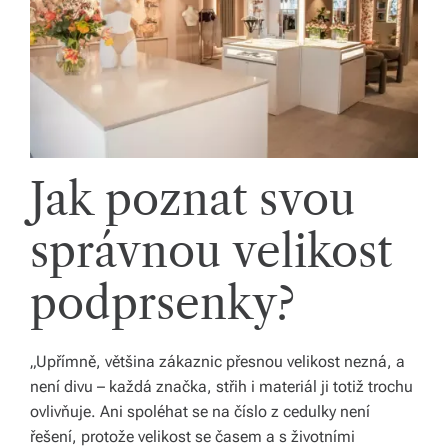
o
d
á
n
í
Jak poznat svou
p
správnou velikost
o
c
podprsenky?
el
é
„Upřímně, většina zákaznic přesnou velikost nezná, a
Č
není divu – každá značka, střih i materiál ji totiž trochu
ovlivňuje. Ani spoléhat se na číslo z cedulky není
e
řešení, protože velikost se časem a s životními