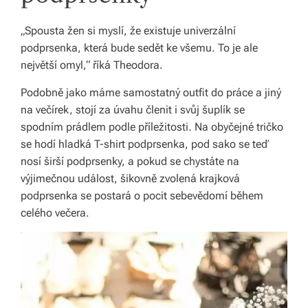
v
„Spousta žen si myslí, že existuje univerzální
í
podprsenka, která bude sedět ke všemu. To je ale
z
největší omyl,“ říká Theodora.
d
Podobně jako máme samostatný outfit do práce a jiný
a
na večírek, stojí za úvahu členit i svůj šuplík se
spodním prádlem podle příležitosti. Na obyčejné tričko
r
se hodí hladká T-shirt podprsenka, pod sako se teď
m
nosí širší podprsenky, a pokud se chystáte na
výjimečnou událost, šikovně zvolená krajková
a.
podprsenka se postará o pocit sebevědomí během
celého večera.