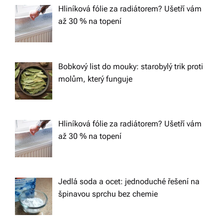
Hliníková fólie za radiátorem? Ušetří vám
v
až 30 % na topení
i
g
Bobkový list do mouky: starobylý trik proti
molům, který funguje
a
t
Hliníková fólie za radiátorem? Ušetří vám
až 30 % na topení
i
o
Jedlá soda a ocet: jednoduché řešení na
špinavou sprchu bez chemie
n