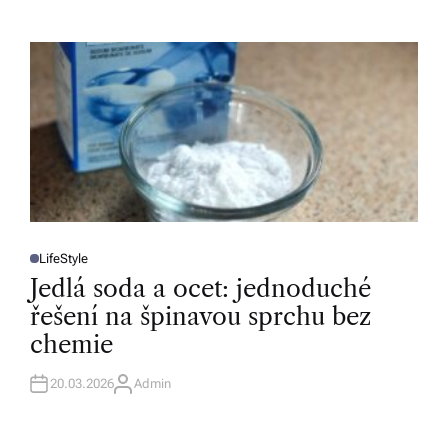
T
H
O
R
LifeStyle
P
O
Jedlá soda a ocet: jednoduché
S
T
řešení na špinavou sprchu bez
E
D
chemie
I
N
20.03.2026
Admin
A
U
T
H
O