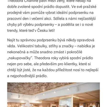
Theodora Chahine patří mezi ženy, které nedají na
á
dobře zvolené spodní prádlo dopustit. Ve své pražské
prodejně vám pomůže vybrat ideální podprsenku na
š
pracovní den i večerní akci. Sdílela s námi nejčastější
d
chyby při výběru podprsenky – a podělila se i o nové
o
trendy, které teď v Česku letí!
m
Najít tu správnou podprsenku bývá někdy opravdová
věda. Velikostní tabulky, střihy a značky – nabídka je
o
nekonečná a může snadno zmást i pokročilé
v.
„nakupovačky“. Theodora roky vybírá spodní prádlo
R
nejen pro sebe, ale především pro klientky, které si
chtějí být jisté, že na každou příležitost nosí to nejlepší
y
a nejpohodlnější prádlo.
c
hl
é
d