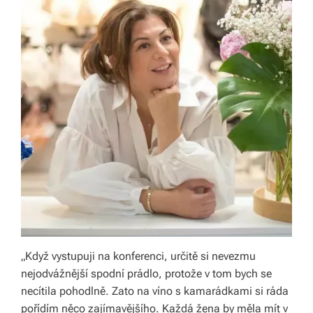
„Když vystupuji na konferenci, určitě si nevezmu
nejodvážnější spodní prádlo, protože v tom bych se
necítila pohodlně. Zato na víno s kamarádkami si ráda
pořídím něco zajímavějšího. Každá žena by měla mít v