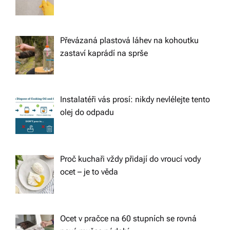
Převázaná plastová láhev na kohoutku
zastaví kaprádí na sprše
Instalatéři vás prosí: nikdy nevlélejte tento
olej do odpadu
Proč kuchaři vždy přidají do vroucí vody
ocet – je to věda
Ocet v pračce na 60 stupních se rovná