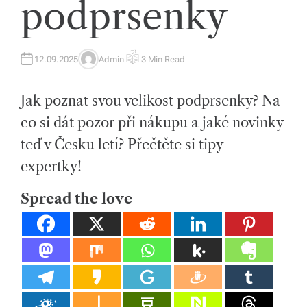
podprsenky
tk
y,
p
12.09.2025
Admin
3 Min Read
A
E
U
S
ot
T
T
H
I
Jak poznat svou velikost podprsenky? Na
O
M
a
R
A
T
co si dát pozor při nákupu a jaké novinky
h
E
D
teď v Česku letí? Přečtěte si tipy
R
o
E
A
expertky!
D
v
T
I
Spread the love
M
é
E
m
at
e
ri