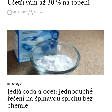
Ušetří vám až 30 % na topení
E
D
I
N
20.03.2026
Admin
A
U
T
H
O
R
LifeStyle
P
O
Jedlá soda a ocet: jednoduché
S
T
řešení na špinavou sprchu bez
E
D
chemie
I
N