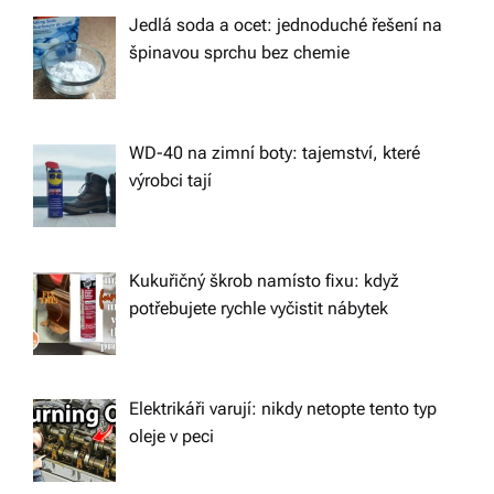
n
Jedlá soda a ocet: jednoduché řešení na
špinavou sprchu bez chemie
WD-40 na zimní boty: tajemství, které
výrobci tají
Kukuřičný škrob namísto fixu: když
potřebujete rychle vyčistit nábytek
Elektrikáři varují: nikdy netopte tento typ
oleje v peci