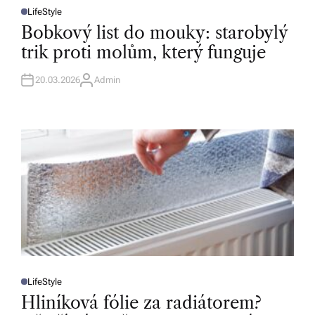
LifeStyle
P
O
Bobkový list do mouky: starobylý
S
T
trik proti molům, který funguje
E
D
I
N
20.03.2026
Admin
A
U
T
H
O
R
LifeStyle
P
O
Hliníková fólie za radiátorem?
S
T