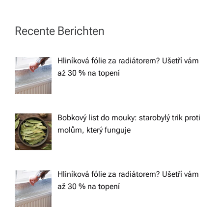
n
a
Recente Berichten
v
Hliníková fólie za radiátorem? Ušetří vám
až 30 % na topení
i
g
Bobkový list do mouky: starobylý trik proti
a
molům, který funguje
t
Hliníková fólie za radiátorem? Ušetří vám
i
až 30 % na topení
o