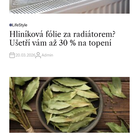
LifeStyle
P
O
Hliníková fólie za radiátorem?
S
T
Ušetří vám až 30 % na topení
E
D
I
N
20.03.2026
Admin
A
U
T
H
O
R