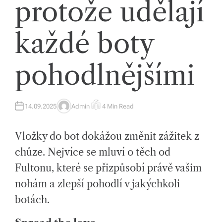
protože udělají
tk
y,
každé boty
p
ot
pohodlnějšími
a
h
14.09.2025
Admin
4 Min Read
o
A
E
U
S
T
T
v
H
I
Vložky do bot dokážou změnit zážitek z
O
M
R
A
é
T
chůze. Nejvíce se mluví o těch od
E
m
D
Fultonu, které se přizpůsobí právě vašim
R
E
at
A
nohám a zlepší pohodlí v jakýchkoli
D
T
e
botách.
I
M
ri
E