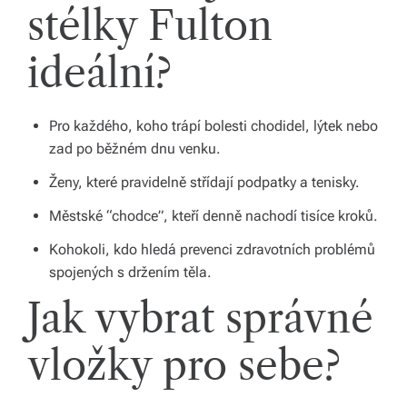
b
stélky Fulton
o
ideální?
r
n
Pro každého, koho trápí bolesti chodidel, lýtek nebo
é
zad po běžném dnu venku.
p
Ženy, které pravidelně střídají podpatky a tenisky.
o
Městské “chodce”, kteří denně nachodí tisíce kroků.
r
Kohokoli, kdo hledá prevenci zdravotních problémů
a
spojených s držením těla.
d
Jak vybrat správné
e
vložky pro sebe?
n
st