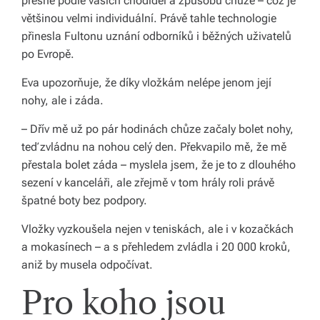
přesně podle vašich chodidel a způsobu chůze – což je
s
většinou velmi individuální. Právě tahle technologie
k
přinesla Fultonu uznání odborníků i běžných uživatelů
é
po Evropě.
r
Eva upozorňuje, že díky vložkám nelépe jenom její
nohy, ale i záda.
e
p
– Dřív mě už po pár hodinách chůze začaly bolet nohy,
teď zvládnu na nohou celý den. Překvapilo mě, že mě
u
přestala bolet záda – myslela jsem, že je to z dlouhého
bl
sezení v kanceláři, ale zřejmě v tom hrály roli právě
špatné boty bez podpory.
ic
e
Vložky vyzkoušela nejen v teniskách, ale i v kozačkách
a mokasínech – a s přehledem zvládla i 20 000 kroků,
a
aniž by musela odpočívat.
o
Pro koho jsou
d