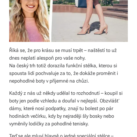
á
š
d
o
m
Říká se, že pro krásu se musí trpět – naštěstí to už
dnes neplatí alespoň pro vaše nohy.
o
Na český trh totiž dorazila funkční stélka, kterou si
v.
spousta lidí pochvaluje za to, že dokáže proměnit i
nepohodlné boty v příjemné na chůzi.
R
y
Každý z nás už někdy udělal to rozhodnutí – koupil si
boty jen podle vzhledu a doufal v nejlepší. Obzvlášť
c
dámy, které nosí podpatky, znají tu bolest po pár
hl
hodinách večírku, kdy by nejraději šly bosky nebo
vyměnily lodičky za pohodlné tenisky.
é
d
Teď se ale mluví hlavně o jedné speciální stélce –