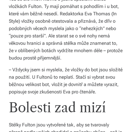
vložkách Fulton. Ty mají pomáhat s pohodlím i u bot,
o
které vám běžně nesedí. Redaktorka Eva Thomas (In
d
Style) vložky osobně otestovala a přiznává, že dřív o
podobných věcech myslela jako o “nehezkých” nebo
á
“pouze pro starší”. Ale starat se o své nohy nemá
n
věkovou hranici a správná stélka může znamenat to,
í
že v oblíbených botách vydržíte mnohem déle – protože
budou prostě příjemnější.
p
– Vždycky jsem si myslela, že vložky do bot jsou složité
o
na použití. U Fultonů to neplatí. Stačí si vybrat svou
c
běžnou velikost bot, vložit je dovnitř a můžete vyrazit,
el
popisuje svoje zkušenosti Eva pro čtenáře.
é
Bolesti zad mizí
Č
e
Stélky Fulton jsou vytvořené tak, aby se tvarovaly