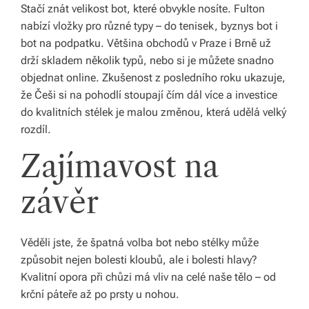
Stačí znát velikost bot, které obvykle nosíte. Fulton
v
nabízí vložky pro různé typy – do tenisek, byznys bot i
í
bot na podpatku. Většina obchodů v Praze i Brně už
z
drží skladem několik typů, nebo si je můžete snadno
objednat online. Zkušenost z posledního roku ukazuje,
d
že Češi si na pohodlí stoupají čím dál více a investice
a
do kvalitních stélek je malou změnou, která udělá velký
rozdíl.
r
Zajímavost na
m
a.
závěr
Věděli jste, že špatná volba bot nebo stélky může
způsobit nejen bolesti kloubů, ale i bolesti hlavy?
Kvalitní opora při chůzi má vliv na celé naše tělo – od
krční páteře až po prsty u nohou.