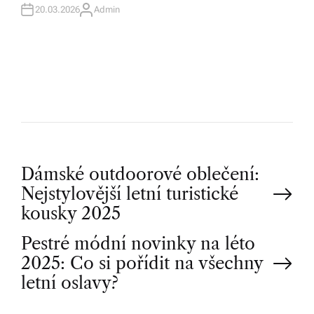
20.03.2026
Admin
A
U
T
H
O
R
P
Dámské outdoorové oblečení:
Nejstylovější letní turistické
o
kousky 2025
Pestré módní novinky na léto
s
2025: Co si pořídit na všechny
t
letní oslavy?