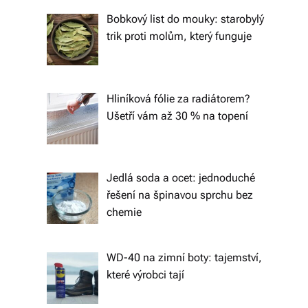
tk
Bobkový list do mouky: starobylý
y,
trik proti molům, který funguje
p
ot
Hliníková fólie za radiátorem?
a
Ušetří vám až 30 % na topení
h
o
v
Jedlá soda a ocet: jednoduché
řešení na špinavou sprchu bez
é
chemie
m
at
WD-40 na zimní boty: tajemství,
e
které výrobci tají
ri