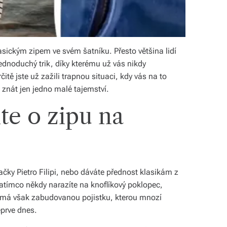
asickým zipem ve svém šatníku. Přesto většina lidí
jednoduchý trik, díky kterému už vás nikdy
tě jste už zažili trapnou situaci, kdy vás na to
 znát jen jedno malé tajemství.
e o zipu na
načky Pietro Filipi, nebo dáváte přednost klasikám z
Zatímco někdy narazíte na knoflíkový poklopec,
 má však zabudovanou pojistku, kterou mnozí
eprve dnes.