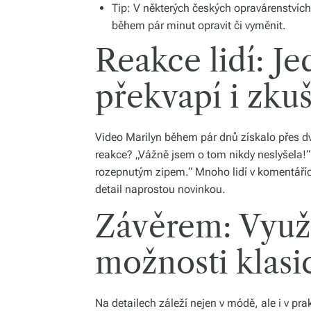
Tip: V některých českých opravárenstvích
během pár minut opravit či vyměnit.
Reakce lidí: J
překvapí i zku
Video Marilyn během pár dnů získalo přes dv
reakce? „Vážně jsem o tom nikdy neslyšela!
rozepnutým zipem.“ Mnoho lidí v komentářích
detail naprostou novinkou.
Závěrem: Využi
možnosti klasi
Na detailech záleží nejen v módě, ale i v pr