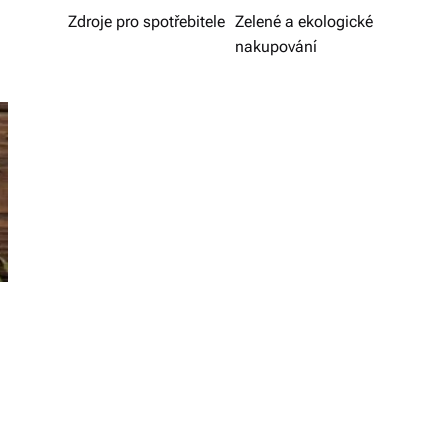
v
Zdroje pro spotřebitele
Zelené a ekologické
nakupování
í
z
d
a
r
m
a.