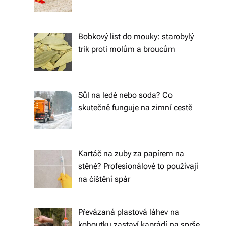
o
d
Bobkový list do mouky: starobylý
trik proti molům a broucům
á
n
í
Sůl na ledě nebo soda? Co
p
skutečně funguje na zimní cestě
o
c
Kartáč na zuby za papírem na
el
stěně? Profesionálové to používají
é
na čištění spár
Č
e
Převázaná plastová láhev na
kohoutku zastaví kaprádí na sprše