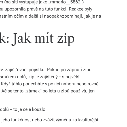
n (na síti vystupuje jako „mmarlo__5862“)
deu upozornila právě na tuto funkci. Reakce byly
vlastním očím a další si naopak vzpomínají, jak je na
: Jak mít zip
v. zajišťovací pojistku. Pokud po zapnutí zipu
 směrem dolů, zip je zajištěný – s největší
Když táhlo ponecháte v pozici nahoru nebo rovně,
 Ač se tento „zámek“ po léta u zipů používá, jen
olů – to je celé kouzlo.
 jeho funkčnost nebo zvážit výměnu za kvalitnější.