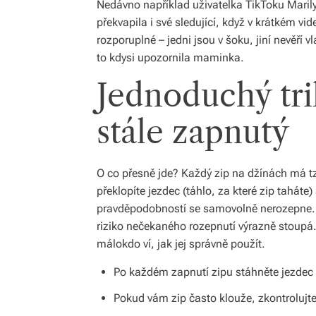
Nedávno například uživatelka TikToku Marily
překvapila i své sledující, když v krátkém vi
rozporuplné – jedni jsou v šoku, jiní nevěří 
to kdysi upozornila maminka.
Jednoduchý trik
stále zapnutý
O co přesně jde? Každý zip na džínách má tz
překlopíte jezdec (táhlo, za které zip taháte)
pravděpodobností se samovolně nerozepne. 
riziko nečekaného rozepnutí výrazně stoupá.
málokdo ví, jak jej správně použít.
Po každém zapnutí zipu stáhněte jezdec d
Pokud vám zip často klouže, zkontrolujte