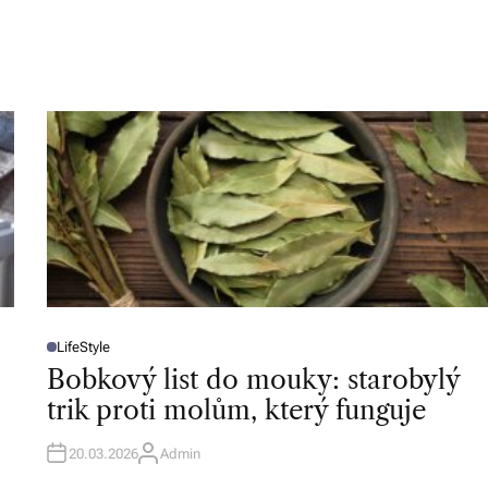
LifeStyle
P
O
Bobkový list do mouky: starobylý
S
T
trik proti molům, který funguje
E
D
I
N
20.03.2026
Admin
A
U
T