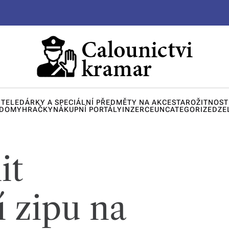
ITELE
DÁRKY A SPECIÁLNÍ PŘEDMĚTY NA AKCE
STAROŽITNOST
 DOMY
HRAČKY
NÁKUPNÍ PORTÁLY
INZERCE
UNCATEGORIZED
ZE
it
 zipu na