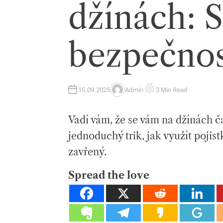
džínách: 
bezpečnos
15.09.2025
Admin
3 Min Read
A
E
U
S
T
T
H
I
Vadí vám, že se vám na džínách č
O
M
R
A
T
jednoduchý trik, jak využít pojist
E
D
zavřený.
R
E
A
D
Spread the love
T
I
M
E