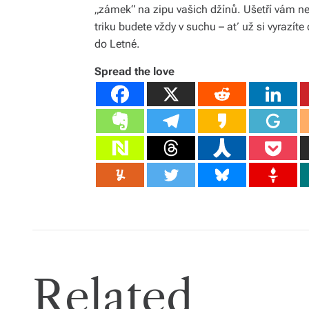
„zámek“ na zipu vašich džínů. Ušetří vám n
triku budete vždy v suchu – ať už si vyrazít
do Letné.
Spread the love
Related