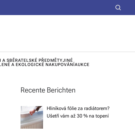
yt
S
k
e
u,
a
d
r
c
e
h
k
I A SBĚRATELSKÉ PŘEDMĚTY
JINÉ
o
LENÉ A EKOLOGICKÉ NAKUPOVÁNÍ
AUKCE
r
a
Recente Berichten
č
n
Hliníková fólie za radiátorem?
Ušetří vám až 30 % na topení
í
lá