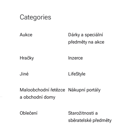
b
o
Categories
r
n
Aukce
Dárky a speciální
předměty na akce
é
p
Hračky
Inzerce
o
r
Jiné
LifeStyle
a
Maloobchodní řetězce
Nákupní portály
d
a obchodní domy
e
Oblečení
Starožitnosti a
n
sběratelské předměty
st