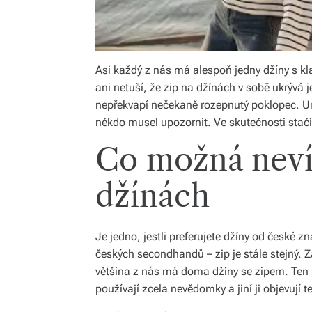
Asi každý z nás má alespoň jedny džíny s kl
ani netuší, že zip na džínách v sobě ukrývá 
nepřekvapí nečekaně rozepnutý poklopec. Urči
někdo musel upozornit. Ve skutečnosti stačí
Co možná nevít
džínách
Je jedno, jestli preferujete džíny od české z
českých secondhandů – zip je stále stejný. 
většina z nás má doma džíny se zipem. Ten
používají zcela nevědomky a jiní ji objevují t