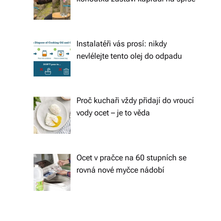
s
k
é
Instalatéři vás prosí: nikdy
r
nevlélejte tento olej do odpadu
e
p
Proč kuchaři vždy přidají do vroucí
u
vody ocet – je to věda
bl
ic
e
Ocet v pračce na 60 stupních se
rovná nové myčce nádobí
a
o
d