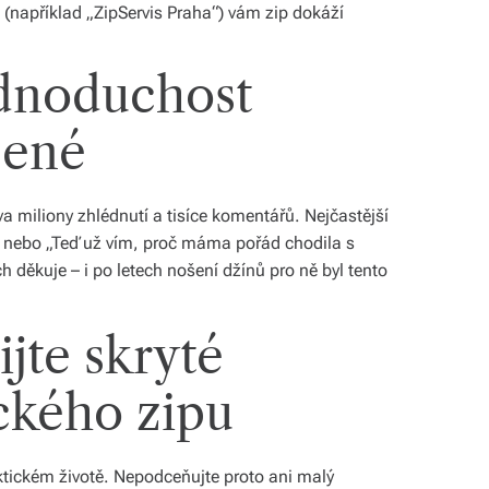
 (například „ZipServis Praha“) vám zip dokáží
ednoduchost
šené
a miliony zhlédnutí a tisíce komentářů. Nejčastější
“ nebo „Teď už vím, proč máma pořád chodila s
 děkuje – i po letech nošení džínů pro ně byl tento
jte skryté
ckého zipu
aktickém životě. Nepodceňujte proto ani malý