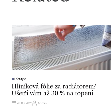
LifeStyle
P
O
Hliníková fólie za radiátorem?
S
T
Ušetří vám až 30 % na topení
E
D
I
N
20.03.2026
Admin
A
U
T