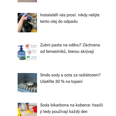
á
š
Instalatéři vás prosí: nikdy nelijte
tento olej do odpadu
d
o
m
Zubní pasta na oděvu? Záchrana
o
od řemeslníků, kterou skrývají
v.
R
Směs sody a octa za radiátorem?
y
Ušetříte 30 % na topení
c
hl
Soda bikarbona na koberce: hasiči
é
ji tedy používají každý den
d