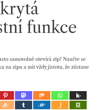
Skrytá
tní funkce
asto samovolně otevírá zip? Naučte se
ku na zipu a mít vždy jistotu, že zůstane