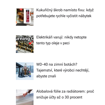
ál
Kukuřičný škrob namísto fixu: když
y
potřebujete rychle vyčistit nábytek
a
d
o
Elektrikáři varují: nikdy netopte
tento typ oleje v peci
pl
ň
k
WD-40 na zimní botách?
y
Tajemství, které výrobci nechtějí,
abyste znali
p
r
Alobalová fólie za radiátorem: proč
o
snižuje účty až o 30 procent
v