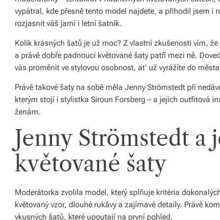
ál
vypátral, kde přesně tento model najdete, a přihodil jsem i 
rozjasnit váš jarní i letní šatník.
y
a
Kolik krásných šatů je už moc? Z vlastní zkušenosti vím, že 
a právě dobře padnoucí květované šaty patří mezi ně. Dove
d
vás proměnit ve stylovou osobnost, ať už vyrážíte do měst
o
Právě takové šaty na sobě měla Jenny Strömstedt při nedáv
pl
kterým stojí i stylistka Siroun Forsberg – a jejich outfitová
ň
ženám.
k
Jenny Strömstedt a j
y
květované šaty
p
r
Moderátorka zvolila model, který splňuje kritéria dokonalýc
o
květovaný vzor, dlouhé rukávy a zajímavé detaily. Právě kom
v
vkusných šatů, které upoutají na první pohled.