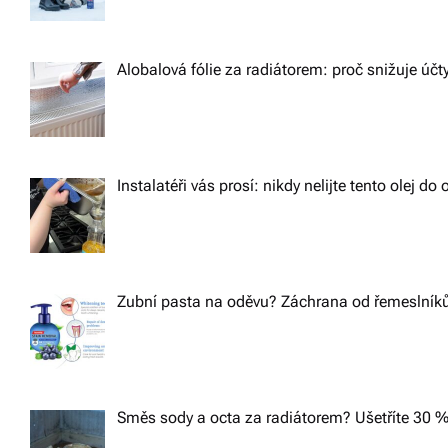
Alobalová fólie za radiátorem: proč snižuje účt
Instalatéři vás prosí: nikdy nelijte tento olej d
Zubní pasta na oděvu? Záchrana od řemeslníků,
Směs sody a octa za radiátorem? Ušetříte 30 %