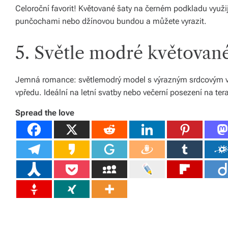
s
Celoroční favorit! Květované šaty na černém podkladu využij
k
punčochami nebo džínovou bundou a můžete vyrazit.
é
5. Světle modré květované
r
e
Jemná romance: světlemodrý model s výrazným srdcovým vý
p
vpředu. Ideální na letní svatby nebo večerní posezení na ter
u
Spread the love
bl
ic
e
a
o
d