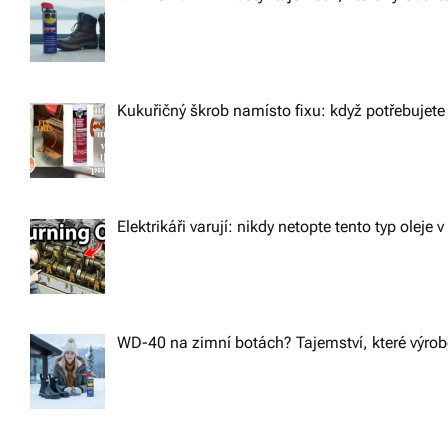
Kukuřičný škrob namísto fixu: když potřebujete 
Elektrikáři varují: nikdy netopte tento typ oleje v
WD-40 na zimní botách? Tajemství, které výrobc