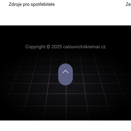
Zdroje pro spotřebitele
Ze
Copyright © 2025 calounictvikramar.cz