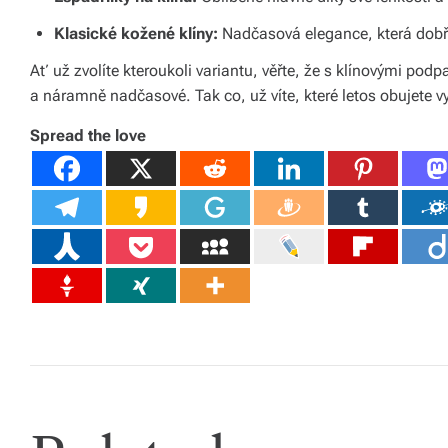
á
Klasické kožené klíny:
Nadčasová elegance, která dobře
š
Ať už zvolíte kteroukoli variantu, věřte, že s klínovými pod
d
a náramně nadčasové. Tak co, už víte, které letos obujete v
o
Spread the love
m
o
v.
R
y
c
hl
é
d