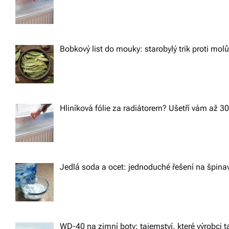
a
v
v
í
z
Bobkový list do mouky: starobylý trik proti mol
i
d
g
a
r
a
Hliníková fólie za radiátorem? Ušetří vám až 3
m
t
a.
i
Jedlá soda a ocet: jednoduché řešení na špin
o
n
WD-40 na zimní boty: tajemství, které výrobci ta