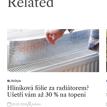
Related
o
d
á
n
í
p
o
c
el
LifeStyle
é
P
O
Hliníková fólie za radiátorem?
S
Č
T
T
Ušetří vám až 30 % na topení
E
D
e
I
I
N
20.03.2026
Admin
A