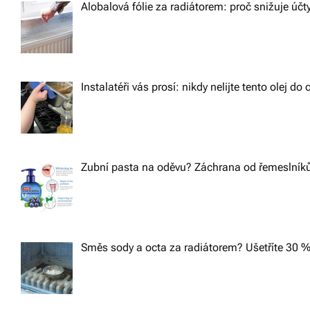
Alobalová fólie za radiátorem: proč snižuje účt
Instalatéři vás prosí: nikdy nelijte tento olej d
Zubní pasta na oděvu? Záchrana od řemeslníků,
Směs sody a octa za radiátorem? Ušetříte 30 %