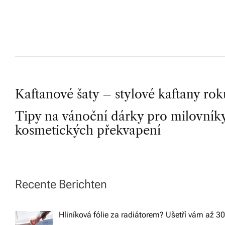
b
o
r
n
é
P
Kaftanové šaty – stylové kaftany rok
p
o
Tipy na vánoční dárky pro milovníky
o
r
kosmetických překvapení
s
a
d
t
e
Recente Berichten
n
n
Hliníková fólie za radiátorem? Ušetří vám až 3
st