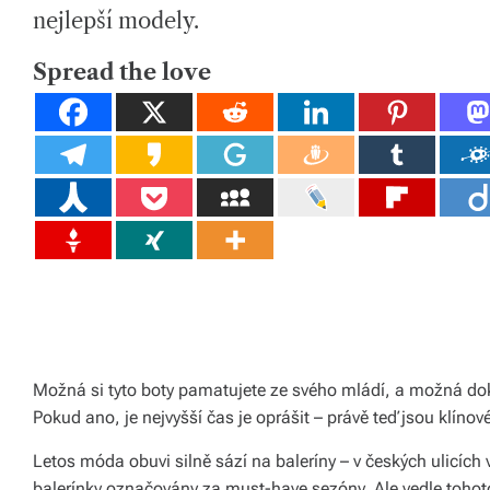
D
tk
nejlepší modely.
R
E
y,
A
D
Spread the love
T
p
I
M
E
ot
a
h
o
v
é
m
Možná si tyto boty pamatujete ze svého mládí, a možná doko
at
Pokud ano, je nejvyšší čas je oprášit – právě teď jsou klíno
e
Letos móda obuvi silně sází na baleríny – v českých ulicích 
ri
balerínky označovány za must-have sezóny. Ale vedle tohoto