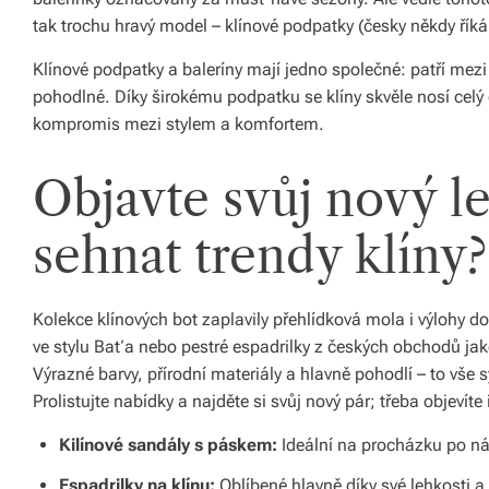
ál
tak trochu hravý model – klínové podpatky (česky někdy říká
y
Klínové podpatky a baleríny mají jedno společné: patří mez
a
pohodlné. Díky širokému podpatku se klíny skvěle nosí celý 
kompromis mezi stylem a komfortem.
d
o
Objavte svůj nový le
pl
sehnat trendy klíny?
ň
k
Kolekce klínových bot zaplavily přehlídková mola i výlohy do
y
ve stylu Baťa nebo pestré espadrilky z českých obchodů jak
p
Výrazné barvy, přírodní materiály a hlavně pohodlí – to vše
r
Prolistujte nabídky a najděte si svůj nový pár; třeba objevíte 
o
Kilínové sandály s páskem:
Ideální na procházku po ná
v
Espadrilky na klínu:
Oblíbené hlavně díky své lehkosti 