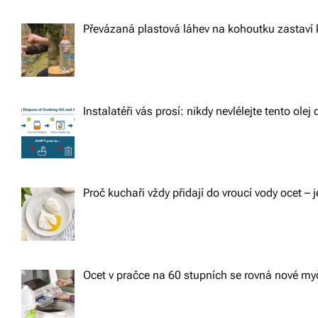
Převázaná plastová láhev na kohoutku zastaví 
Instalatéři vás prosí: nikdy nevlélejte tento ole
Proč kuchaři vždy přidají do vroucí vody ocet – j
Ocet v pračce na 60 stupních se rovná nové m