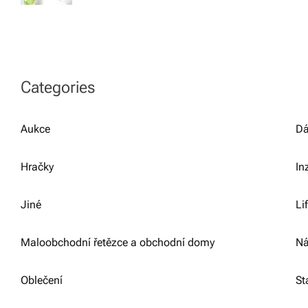
Categories
Aukce
Dá
Hračky
In
Jiné
Li
Maloobchodní řetězce a obchodní domy
Ná
Oblečení
St