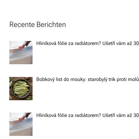
s
t
Recente Berichten
n
Hliníková fólie za radiátorem? Ušetří vám až 3
a
v
Bobkový list do mouky: starobylý trik proti mol
i
g
Hliníková fólie za radiátorem? Ušetří vám až 3
a