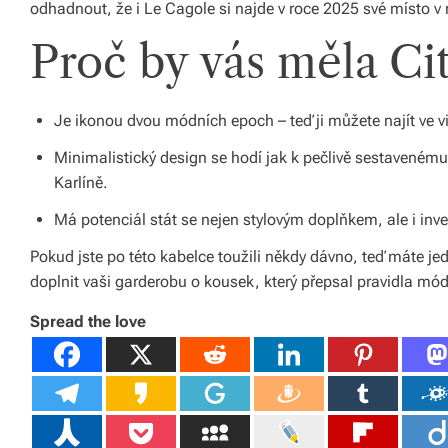
odhadnout, že i Le Cagole si najde v roce 2025 své místo v
o
Proč by vás měla Ci
d
á
Je ikonou dvou módních epoch – teď ji můžete najít ve vi
n
Minimalistický design se hodí jak k pečlivě sestavenému 
í
Karlíně.
p
Má potenciál stát se nejen stylovým doplňkem, ale i inve
o
Pokud jste po této kabelce toužili někdy dávno, teď máte je
c
doplnit vaši garderobu o kousek, který přepsal pravidla módy 
el
Spread the love
é
Č
e