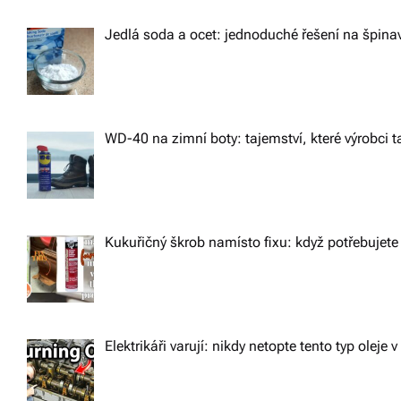
t
Jedlá soda a ocet: jednoduché řešení na špin
i
o
n
WD-40 na zimní boty: tajemství, které výrobci ta
Kukuřičný škrob namísto fixu: když potřebujete 
Elektrikáři varují: nikdy netopte tento typ oleje v