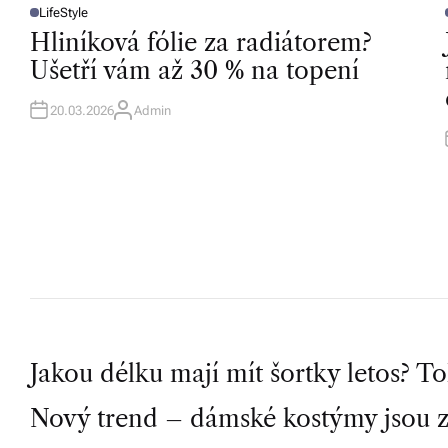
LifeStyle
v
P
O
Hliníková fólie za radiátorem?
S
í
T
T
Ušetří vám až 30 % na topení
E
D
z
I
I
N
20.03.2026
Admin
A
d
U
T
a
H
O
R
r
m
a.
P
Jakou délku mají mít šortky letos? To
Nový trend – dámské kostýmy jsou z
o