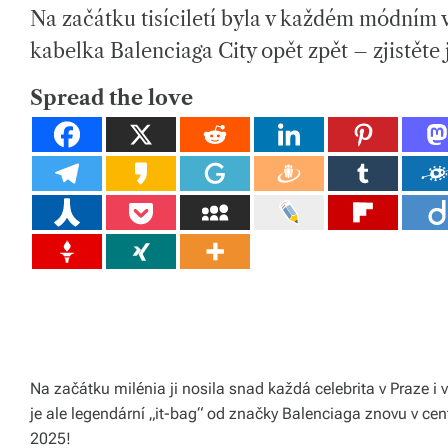
H
I
tk
Na začátku tisíciletí byla v každém módním 
O
M
R
A
T
y,
kabelka Balenciaga City opět zpět – zjistěte 
E
D
p
R
E
Spread the love
A
ot
D
T
I
a
M
E
h
o
v
é
m
at
Na začátku milénia ji nosila snad každá celebrita v Praze i 
e
je ale legendární „it-bag“ od značky Balenciaga znovu v c
ri
2025!