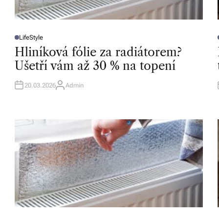
b
o
LifeStyle
r
P
O
Hliníková fólie za radiátorem?
S
n
T
T
Ušetří vám až 30 % na topení
E
D
é
I
I
N
20.03.2026
Admin
A
p
U
T
o
H
O
R
r
a
d
e
n
st