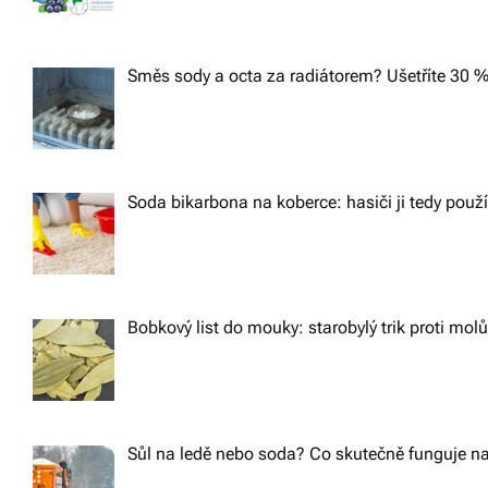
Směs sody a octa za radiátorem? Ušetříte 30 %
Soda bikarbona na koberce: hasiči ji tedy použ
Bobkový list do mouky: starobylý trik proti m
Sůl na ledě nebo soda? Co skutečně funguje na