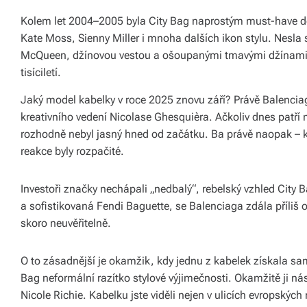
ál
Kolem let 2004–2005 byla City Bag naprostým must-have doplň
y
Kate Moss, Sienny Miller i mnoha dalších ikon stylu. Nesl
McQueen, džínovou vestou a ošoupanými tmavými džínami 
a
tisíciletí.
d
Jaký model kabelky v roce 2025 znovu září? Právě Balencia
o
kreativního vedení Nicolase Ghesquièra. Ačkoliv dnes patří
pl
rozhodně nebyl jasný hned od začátku. Ba právě naopak – 
reakce byly rozpačité.
ň
k
Investoři značky nechápali „nedbalý“, rebelský vzhled City B
y
a sofistikovaná Fendi Baguette, se Balenciaga zdála příliš
skoro neuvěřitelně.
p
r
O to zásadnější je okamžik, kdy jednu z kabelek získala sam
o
Bag neformální razítko stylové výjimečnosti. Okamžitě ji nás
Nicole Richie. Kabelku jste viděli nejen v ulicích evropských 
v