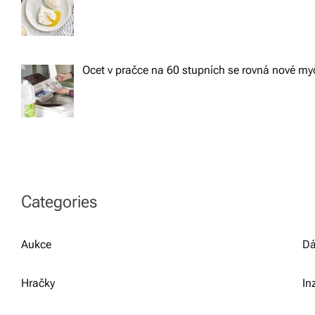
Ocet v pračce na 60 stupních se rovná nové m
Categories
Aukce
Dá
Hračky
In