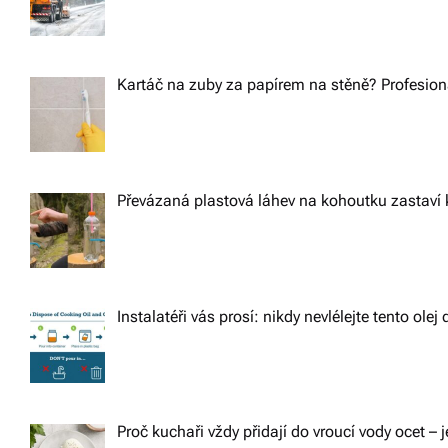
Kartáč na zuby za papírem na stěně? Profesioná
Převázaná plastová láhev na kohoutku zastaví 
Instalatéři vás prosí: nikdy nevlélejte tento ole
Proč kuchaři vždy přidají do vroucí vody ocet – j