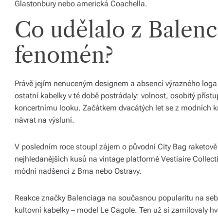
Glastonbury nebo americká Coachella.
á
Co udělalo z Balenc
š
d
fenomén?
o
m
Právě jejím nenuceným designem a absencí výrazného loga C
ostatní kabelky v té době postrádaly: volnost, osobitý přístu
o
koncertnímu looku. Začátkem dvacátých let se z modních kr
v.
návrat na výsluní.
R
V posledním roce stoupl zájem o původní City Bag raketově
y
nejhledanějších kusů na vintage platformě Vestiaire Collectiv
c
módní nadšenci z Brna nebo Ostravy.
hl
Reakce značky Balenciaga na současnou popularitu na sebe
é
kultovní kabelky – model Le Cagole. Ten už si zamilovaly hv
d