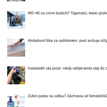
WD-40 na zimní botách? Tajemství, které výrobc
Alobalová fólie za radiátorem: proč snižuje účt
Instalatéři vás prosí: nikdy nelijte tento olej d
Zubní pasta na oděvu? Záchrana od řemeslníků,