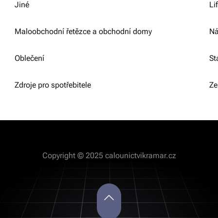
Jiné
Li
Maloobchodní řetězce a obchodní domy
Ná
Oblečení
St
Zdroje pro spotřebitele
Ze
Copyright © 2025 calounictvikramar.cz