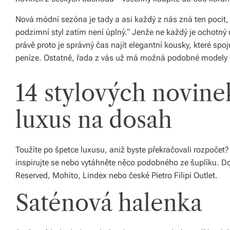
ál
Nová módní sezóna je tady a asi každý z nás zná ten pocit, kd
y
podzimní styl zatím není úplný.“ Jenže ne každý je ochotný n
a
právě proto je správný čas najít elegantní kousky, které spo
peníze. Ostatně, řada z vás už má možná podobné modely d
d
o
14 stylových novin
pl
luxus na dosah
ň
k
Toužíte po špetce luxusu, aniž byste překračovali rozpočet?
y
inspirujte se nebo vytáhněte něco podobného ze šuplíku. Do
p
Reserved, Mohito, Lindex nebo české Pietro Filipi Outlet.
r
Saténová halenka
o
v