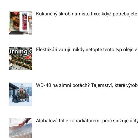
Kukuřičný škrob namísto fixu: když potřebujete 
Elektrikáři varují: nikdy netopte tento typ oleje v
WD-40 na zimní botách? Tajemství, které výrobc
Alobalová fólie za radiátorem: proč snižuje účt