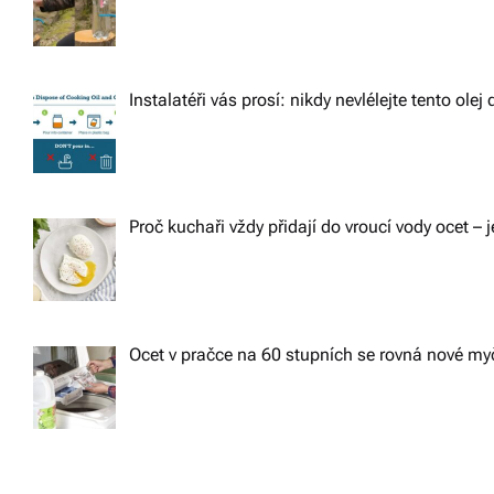
Instalatéři vás prosí: nikdy nevlélejte tento ole
Proč kuchaři vždy přidají do vroucí vody ocet – j
Ocet v pračce na 60 stupních se rovná nové m