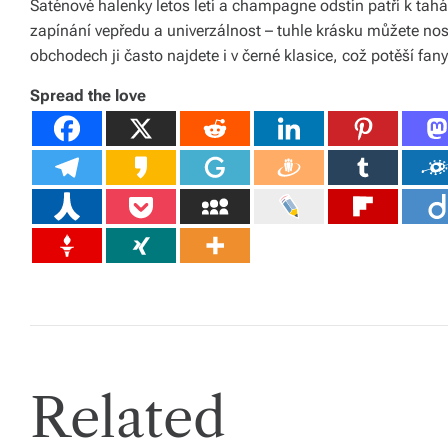
Saténové halenky letos letí a champagne odstín patří k ta
á
zapínání vepředu a univerzálnost – tuhle krásku můžete nosi
obchodech ji často najdete i v černé klasice, což potěší fa
š
d
Spread the love
o
m
o
v.
R
y
c
hl
Related
é
d