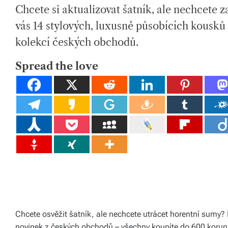
H
I
tk
Chcete si aktualizovat šatník, ale nechcete z
O
M
R
A
T
y,
vás 14 stylových, luxusně působících kousků
E
D
p
kolekcí českých obchodů.
R
E
A
ot
D
Spread the love
T
I
a
M
E
h
o
v
é
m
at
e
Chcete osvěžit šatník, ale nechcete utrácet horentní sumy? 
ri
novinek z českých obchodů – všechny koupíte do 600 korun,