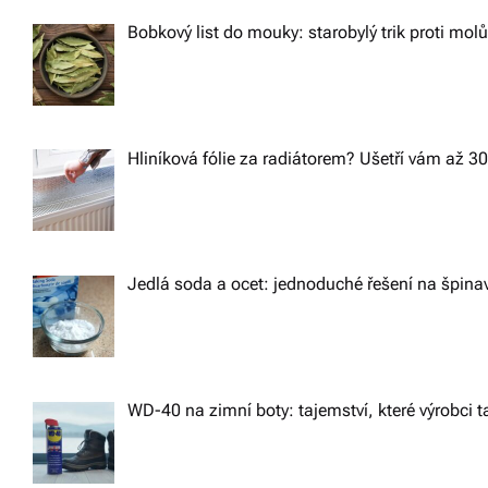
v
v
Bobkový list do mouky: starobylý trik proti mol
í
i
z
g
d
Hliníková fólie za radiátorem? Ušetří vám až 3
a
a
r
t
m
a.
Jedlá soda a ocet: jednoduché řešení na špin
i
o
n
WD-40 na zimní boty: tajemství, které výrobci ta