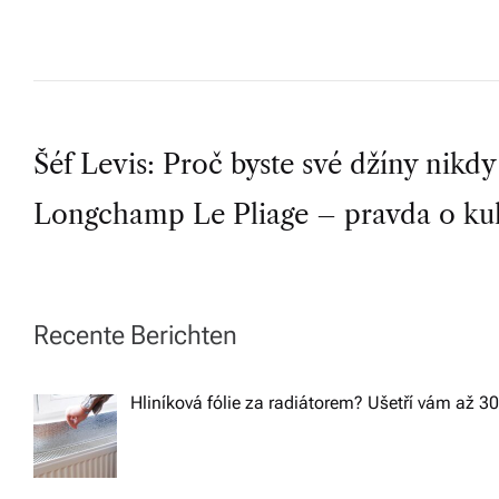
b
o
r
n
P
Šéf Levis: Proč byste své džíny nikdy
é
p
Longchamp Le Pliage – pravda o kul
o
o
s
r
a
t
Recente Berichten
d
n
e
Hliníková fólie za radiátorem? Ušetří vám až 3
n
a
st