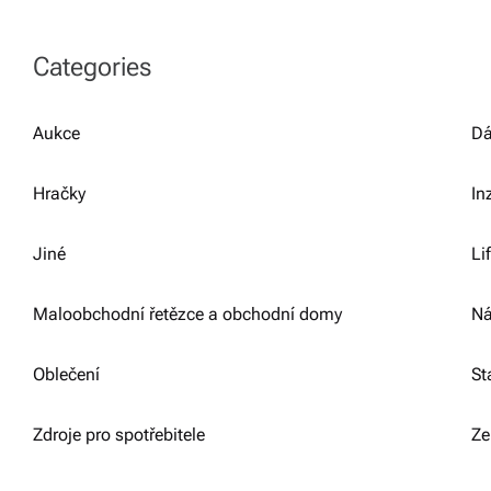
Categories
Aukce
Dá
Hračky
In
Jiné
Li
Maloobchodní řetězce a obchodní domy
Ná
Oblečení
St
Zdroje pro spotřebitele
Ze