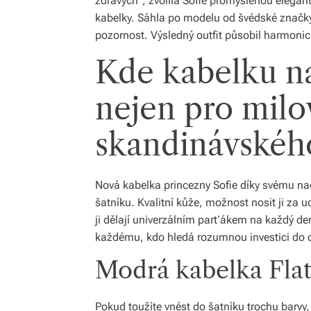
zdravých“, zvolila Sofie promyšlenou elegan
kabelky. Sáhla po modelu od švédské značky F
pozornost. Výsledný outfit působil harmonic
Kde kabelku na
nejen pro milo
skandinávského
Nová kabelka princezny Sofie díky svému 
šatníku. Kvalitní kůže, možnost nosit ji za u
ji dělají univerzálním parťákem na každý de
každému, kdo hledá rozumnou investici do 
Modrá kabelka Flat
Pokud toužíte vnést do šatníku trochu barvy,