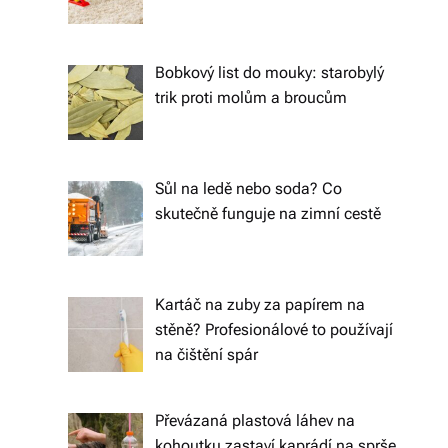
o
d
Bobkový list do mouky: starobylý
trik proti molům a broucům
á
n
í
Sůl na ledě nebo soda? Co
p
skutečně funguje na zimní cestě
o
c
Kartáč na zuby za papírem na
el
stěně? Profesionálové to používají
é
na čištění spár
Č
e
Převázaná plastová láhev na
kohoutku zastaví kaprádí na sprše