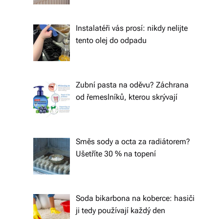
á
š
Instalatéři vás prosí: nikdy nelijte
tento olej do odpadu
d
o
m
Zubní pasta na oděvu? Záchrana
o
od řemeslníků, kterou skrývají
v.
R
Směs sody a octa za radiátorem?
y
Ušetříte 30 % na topení
c
hl
Soda bikarbona na koberce: hasiči
é
ji tedy používají každý den
d