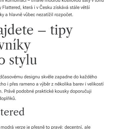
tní kombinaci – tmavě modrou košilovou šaty v tónu
lattered, která i v Česku získává stále větší
ky a hlavně vůbec nezatížil rozpočet.
jdete – tipy
vníky
 stylu
nadčasovému designu skvěle zapadne do každého
cho i přes rameno a výběr z několika barev i velikostí
n. Právě podobné praktické kousky doporučuji
doplňků.
tered
 modrá verze je přesně to pravé: decentní, ale