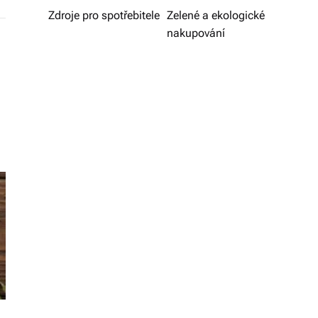
v
Zdroje pro spotřebitele
Zelené a ekologické
nakupování
í
z
d
a
r
m
a.