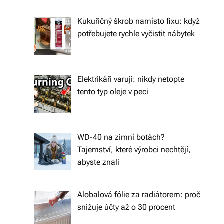
ál
Kukuřičný škrob namísto fixu: když
y
potřebujete rychle vyčistit nábytek
a
d
o
Elektrikáři varují: nikdy netopte
tento typ oleje v peci
pl
ň
k
WD-40 na zimní botách?
y
Tajemství, které výrobci nechtějí,
abyste znali
p
r
Alobalová fólie za radiátorem: proč
o
snižuje účty až o 30 procent
v