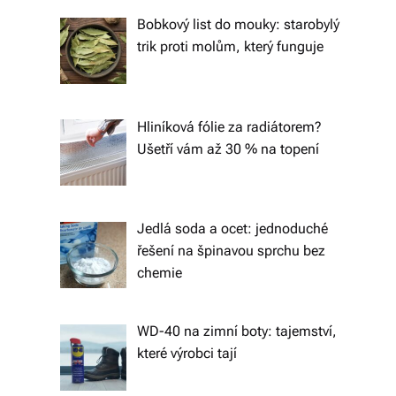
tk
Bobkový list do mouky: starobylý
y,
trik proti molům, který funguje
p
ot
Hliníková fólie za radiátorem?
a
Ušetří vám až 30 % na topení
h
o
v
Jedlá soda a ocet: jednoduché
řešení na špinavou sprchu bez
é
chemie
m
at
WD-40 na zimní boty: tajemství,
e
které výrobci tají
ri