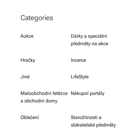
b
o
Categories
r
n
Aukce
Dárky a speciální
předměty na akce
é
p
Hračky
Inzerce
o
r
Jiné
LifeStyle
a
Maloobchodní řetězce
Nákupní portály
d
a obchodní domy
e
Oblečení
Starožitnosti a
n
sběratelské předměty
st