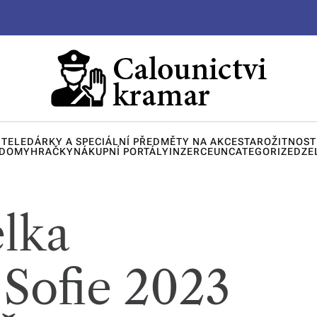
ITELE
DÁRKY A SPECIÁLNÍ PŘEDMĚTY NA AKCE
STAROŽITNOST
 DOMY
HRAČKY
NÁKUPNÍ PORTÁLY
INZERCE
UNCATEGORIZED
ZE
lka
 Sofie 2023