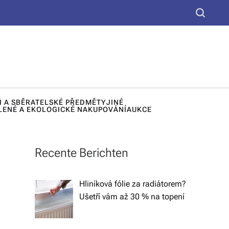
yt
S
k
e
u,
a
d
r
c
e
h
k
I A SBĚRATELSKÉ PŘEDMĚTY
JINÉ
o
LENÉ A EKOLOGICKÉ NAKUPOVÁNÍ
AUKCE
r
a
Recente Berichten
č
n
Hliníková fólie za radiátorem?
Ušetří vám až 30 % na topení
í
lá