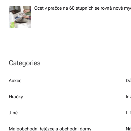
Ocet v pračce na 60 stupních se rovná nové m
Categories
Aukce
Dá
Hračky
In
Jiné
Li
Maloobchodní řetězce a obchodní domy
Ná