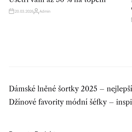
D
I
I
N
20.03.2026
Admin
A
U
T
H
O
R
P
Dámské lněné šortky 2025 – nejlepší 
Džínové favority módní šéfky – inspira
o
s