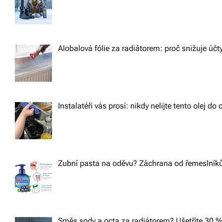
Alobalová fólie za radiátorem: proč snižuje účt
Instalatéři vás prosí: nikdy nelijte tento olej d
Zubní pasta na oděvu? Záchrana od řemeslníků,
Směs sody a octa za radiátorem? Ušetříte 30 %