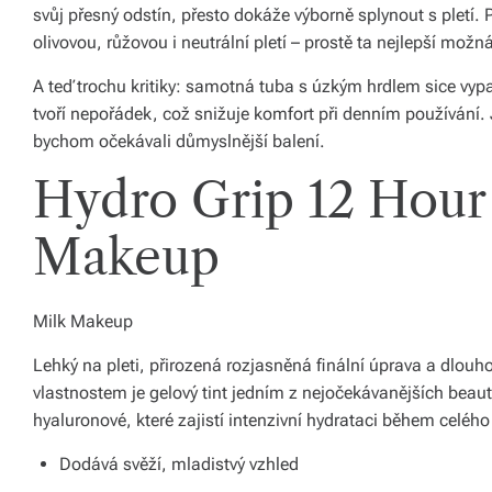
svůj přesný odstín, přesto dokáže výborně splynout s pletí.
o
olivovou, růžovou i neutrální pletí – prostě ta nejlepší možn
d
A teď trochu kritiky: samotná tuba s úzkým hrdlem sice vyp
á
tvoří nepořádek, což snižuje komfort při denním používání. 
bychom očekávali důmyslnější balení.
n
Hydro Grip 12 Hour 
í
p
Makeup
o
c
Milk Makeup
el
Lehký na pleti, přirozená rozjasněná finální úprava a dlouho
é
vlastnostem je gelový tint jedním z nejočekávanějších beaut
Č
hyaluronové, které zajistí intenzivní hydrataci během celého
e
Dodává svěží, mladistvý vzhled