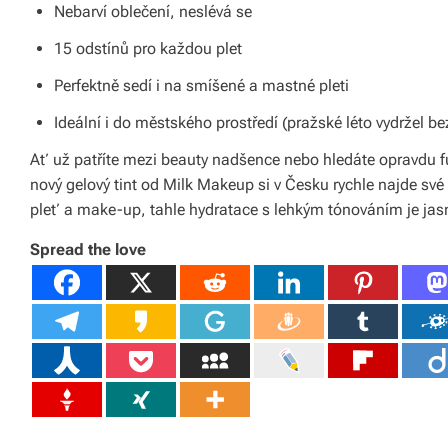
s
Nebarví oblečení, neslévá se
k
15 odstínů pro každou plet
é
Perfektně sedí i na smíšené a mastné pleti
r
Ideální i do městského prostředí (pražské léto vydržel bez
e
Ať už patříte mezi beauty nadšence nebo hledáte opravdu f
p
nový gelový tint od Milk Makeup si v Česku rychle najde své
pleť a make-up, tahle hydratace s lehkým tónováním je jas
u
bl
Spread the love
ic
e
a
o
d