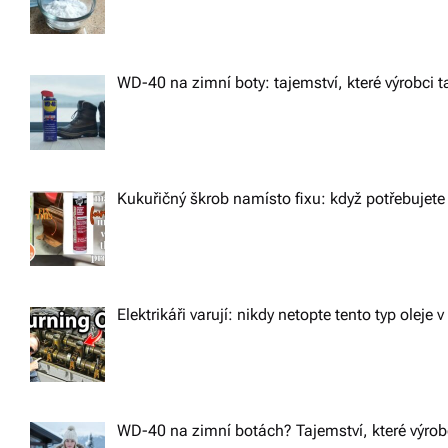
o
n
WD-40 na zimní boty: tajemství, které výrobci ta
Kukuřičný škrob namísto fixu: když potřebujete 
Elektrikáři varují: nikdy netopte tento typ oleje v
WD-40 na zimní botách? Tajemství, které výrobc