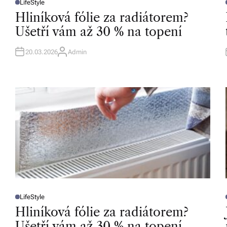
LifeStyle
P
v
O
Hliníková fólie za radiátorem?
S
T
í
T
Ušetří vám až 30 % na topení
E
D
z
I
I
N
20.03.2026
Admin
A
d
U
T
H
a
O
R
r
m
a.
LifeStyle
P
O
Hliníková fólie za radiátorem?
S
T
T
Ušetří vám až 30 % na topení
E