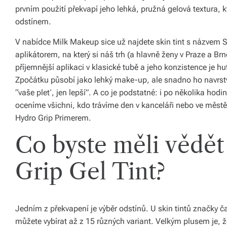
prvním použití překvapí jeho lehká, pružná gelová textura, k
á
odstínem.
š
V nabídce Milk Makeup sice už najdete skin tint s názvem S
d
aplikátorem, na který si náš trh (a hlavně ženy v Praze a Brně
o
příjemnější aplikaci v klasické tubě a jeho konzistence je hu
Zpočátku působí jako lehký make-up, ale snadno ho navrstvít
m
“vaše pleť, jen lepší”. A co je podstatné: i po několika hod
o
oceníme všichni, kdo trávíme den v kanceláři nebo ve městě
Hydro Grip Primerem.
v.
R
Co byste měli vědě
y
Grip Gel Tint?
c
hl
é
Jedním z překvapení je výběr odstínů. U skin tintů značky ča
můžete vybírat až z 15 různých variant. Velkým plusem je, že
d