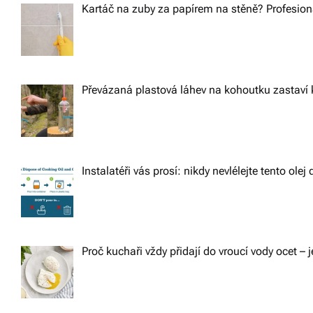
Kartáč na zuby za papírem na stěně? Profesioná
Převázaná plastová láhev na kohoutku zastaví 
Instalatéři vás prosí: nikdy nevlélejte tento ole
Proč kuchaři vždy přidají do vroucí vody ocet – j