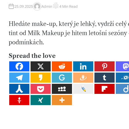
tk
25.09.2025
Admin
4 Min Read
A
E
U
S
y,
T
T
H
I
p
Hledáte make-up, který je lehký, vydrží celý 
O
M
R
A
T
tint od Milk Makeup je hitem letošní sezóny
ot
E
D
podmínkách.
R
a
E
A
h
D
Spread the love
T
I
o
M
E
v
é
m
at
e
ri