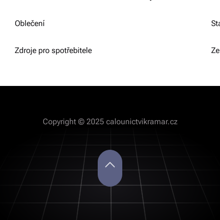
Oblečení
St
Zdroje pro spotřebitele
Ze
Copyright © 2025 calounictvikramar.cz