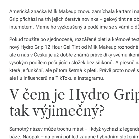
ál
Americká značka Milk Makeup znovu zamíchala kartami na p
y
Grip přichází na trh jejich čerstvá novinka – gelový tint na o
a
internetem. Máme ho vyzkoušený a podělíme se s vámi o dů
d
Pokud toužíte po sjednocené, rozzářené pleti a krémové textu
nový Hydro Grip 12 Hour Gel Tint od Milk Makeup rozhodně s
o
ale u nás v Česku je už dobře známá právě díky svému ikon
pl
vysokým podílem pečujících složek bez silikonů. A přesně na
ň
která je funkční, ale přitom šetrná k pleti. Právě proto nové
ale i u influencerů na TikToku a Instagramu.
k
V čem je Hydro Grip
y
p
tak výjimečný?
r
o
Samotný název může trochu mást – i když vychází z legendár
v
báze. Naopak – na první pohled zaujme hybridním složením 