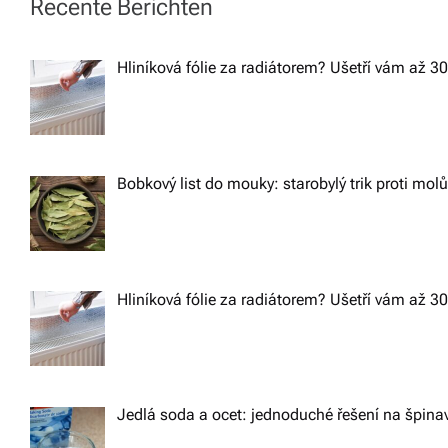
t
Recente Berichten
n
Hliníková fólie za radiátorem? Ušetří vám až 3
a
v
Bobkový list do mouky: starobylý trik proti mol
i
g
Hliníková fólie za radiátorem? Ušetří vám až 3
a
t
Jedlá soda a ocet: jednoduché řešení na špin
i