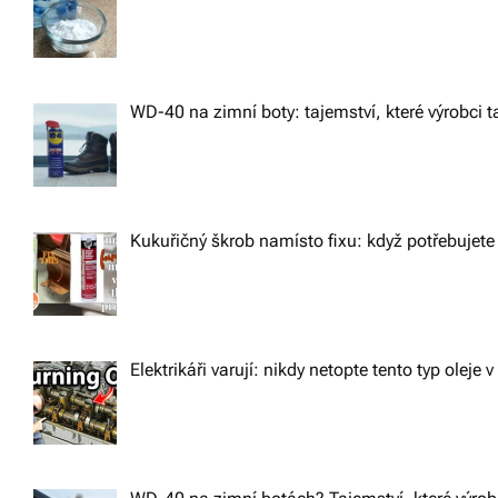
o
n
WD-40 na zimní boty: tajemství, které výrobci ta
Kukuřičný škrob namísto fixu: když potřebujete 
Elektrikáři varují: nikdy netopte tento typ oleje v