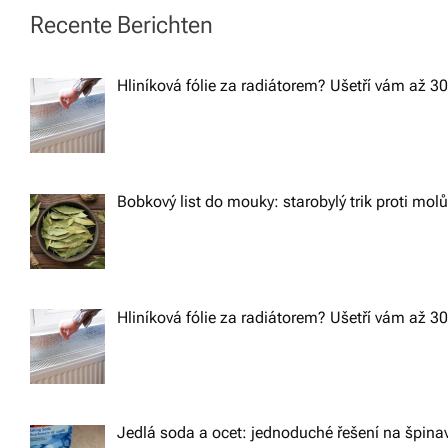
t
v
Recente Berichten
n
í
Hliníková fólie za radiátorem? Ušetří vám až 3
z
a
d
v
a
r
Bobkový list do mouky: starobylý trik proti mol
i
m
g
a.
a
Hliníková fólie za radiátorem? Ušetří vám až 3
t
i
Jedlá soda a ocet: jednoduché řešení na špin