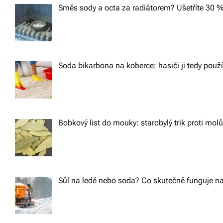
Směs sody a octa za radiátorem? Ušetříte 30 %
Soda bikarbona na koberce: hasiči ji tedy použ
Bobkový list do mouky: starobylý trik proti m
Sůl na ledě nebo soda? Co skutečně funguje na