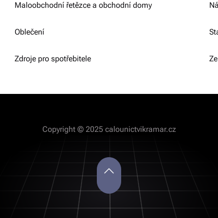
Maloobchodní řetězce a obchodní domy
Ná
Oblečení
St
Zdroje pro spotřebitele
Ze
Copyright © 2025 calounictvikramar.cz