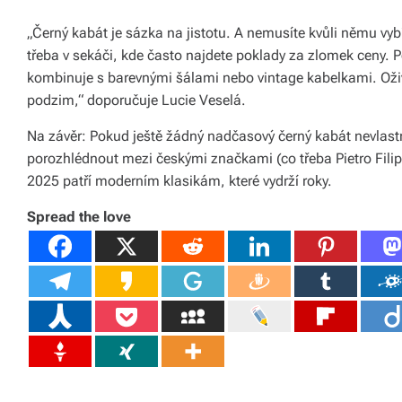
á
„Černý kabát je sázka na jistotu. A nemusíte kvůli němu vyb
š
třeba v sekáči, kde často najdete poklady za zlomek ceny. P
kombinuje s barevnými šálami nebo vintage kabelkami. Oživt
d
podzim,“ doporučuje Lucie Veselá.
o
Na závěr: Pokud ještě žádný nadčasový černý kabát nevlastnít
m
porozhlédnout mezi českými značkami (co třeba Pietro Fili
o
2025 patří moderním klasikám, které vydrží roky.
v.
Spread the love
R
y
c
hl
é
d