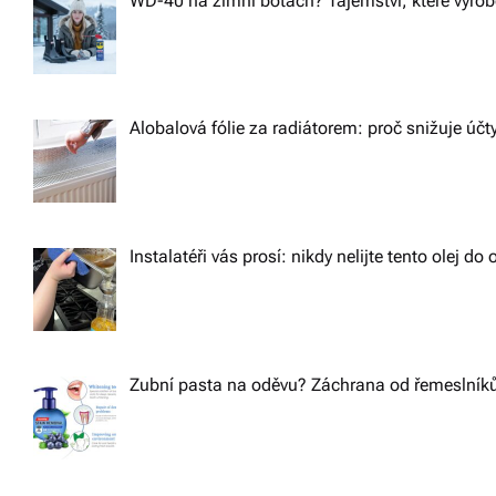
WD-40 na zimní botách? Tajemství, které výrobc
Alobalová fólie za radiátorem: proč snižuje účt
Instalatéři vás prosí: nikdy nelijte tento olej d
Zubní pasta na oděvu? Záchrana od řemeslníků,