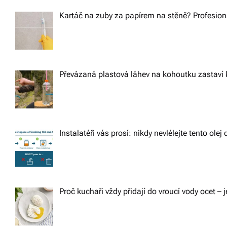
Kartáč na zuby za papírem na stěně? Profesioná
Převázaná plastová láhev na kohoutku zastaví 
Instalatéři vás prosí: nikdy nevlélejte tento ole
Proč kuchaři vždy přidají do vroucí vody ocet – j