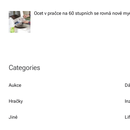
Ocet v pračce na 60 stupních se rovná nové m
Categories
Aukce
Dá
Hračky
In
Jiné
Li