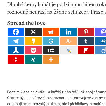
H
I
tk
Dlouhý černý kabát je podzimním hitem roku 
O
M
R
A
T
y,
rozhodně neurazí na žádné schůzce v Praze a
E
D
p
R
E
Spread the love
A
ot
D
T
I
a
M
E
h
o
v
é
m
at
Podzim klepe na dveře – a každý z nás řeší, jak spojit šmr
e
Chcete být in a zároveň nezmrznout na tramvajové zastávce? 
ri
dominují nejen pražským ulicím, ale i přehlídkovým molům v