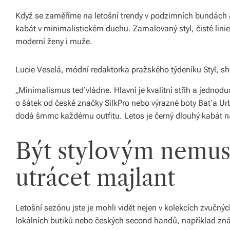
ál
Když se zaměříme na letošní trendy v podzimních bundách a
y
kabát v minimalistickém duchu. Zamalovaný styl, čisté linie 
moderní ženy i muže.
a
d
Lucie Veselá, módní redaktorka pražského týdeníku Styl, s
o
„Minimalismus teď vládne. Hlavní je kvalitní střih a jednod
pl
o šátek od české značky SilkPro nebo výrazné boty Baťa Urb
dodá šmrnc každému outfitu. Letos je černý dlouhý kabát n
ň
k
Být stylovým nemus
y
utrácet majlant
p
r
o
Letošní sezónu jste je mohli vidět nejen v kolekcích zvučnýc
lokálních butiků nebo českých second handů, například z
v