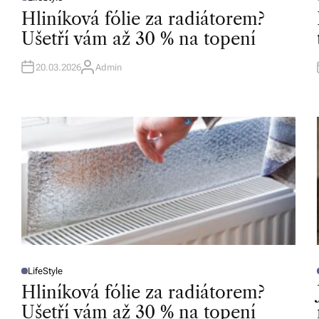
s
P
O
Hliníková fólie za radiátorem?
S
k
T
T
Ušetří vám až 30 % na topení
E
D
é
I
I
N
20.03.2026
Admin
A
r
U
T
H
e
O
R
p
u
bl
ic
e
a
LifeStyle
o
P
O
Hliníková fólie za radiátorem?
S
d
T
T
Ušetří vám až 30 % na topení
E