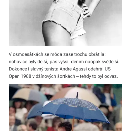
v
í
z
d
a
V osmdesátkách se móda zase trochu obrátila:
r
nohavice byly delší, pas vyšší, denim naopak světlejší.
m
Dokonce i slavný tenista Andre Agassi odehrál US
Open 1988 v džínových šortkách – tehdy to byl odvaz.
a.