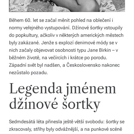
s
k
Během 60. let se začal měnit pohled na oblečení i
é
normy veřejného vystupování. Džínové šortky vstoupily
r
do popkultury, ačkoliv v některých amerických městech
e
byly zakázané. Jenže s explozí denimové módy se v
nich začaly objevovat osobnosti typu Jane Birkin – v
p
běžném životě, na večírcích i krátce po porodu.
u
Západní svět byl nadšen, a Československo nakonec
nezůstalo pozadu.
bl
Legenda jménem
ic
e
džínové šortky
a
o
Sedmdesátá léta přinesla ještě větší svobodu: šortky se
d
zkracovaly, střihy byly odvážnější, a na punkové scéně