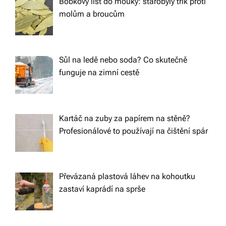
Bobkový list do mouky: starobylý trik proti
molům a broucům
Sůl na ledě nebo soda? Co skutečně
funguje na zimní cestě
Kartáč na zuby za papírem na stěně?
Profesionálové to používají na čištění spár
Převázaná plastová láhev na kohoutku
zastaví kaprádí na sprše