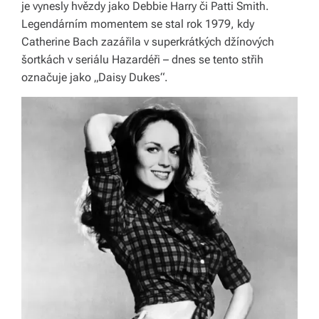
je vynesly hvězdy jako Debbie Harry či Patti Smith.
b
Legendárním momentem se stal rok 1979, kdy
o
Catherine Bach zazářila v superkrátkých džínových
r
šortkách v seriálu Hazardéři – dnes se tento střih
označuje jako „Daisy Dukes“.
n
é
p
o
r
a
d
e
n
st