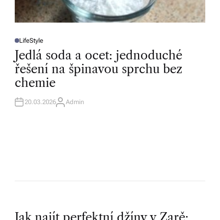
LifeStyle
P
O
Jedlá soda a ocet: jednoduché
S
T
řešení na špinavou sprchu bez
E
D
chemie
I
N
20.03.2026
Admin
A
U
T
H
O
R
Jak najít perfektní džíny v Zarě: