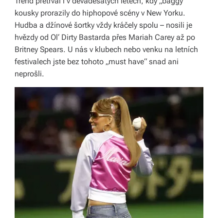
Trend přetrval i v devadesátých letech, kdy „baggy“
kousky prorazily do hiphopové scény v New Yorku.
Hudba a džínové šortky vždy kráčely spolu – nosili je
hvězdy od Ol‘ Dirty Bastarda přes Mariah Carey až po
Britney Spears. U nás v klubech nebo venku na letních
festivalech jste bez tohoto „must have“ snad ani
neprošli.