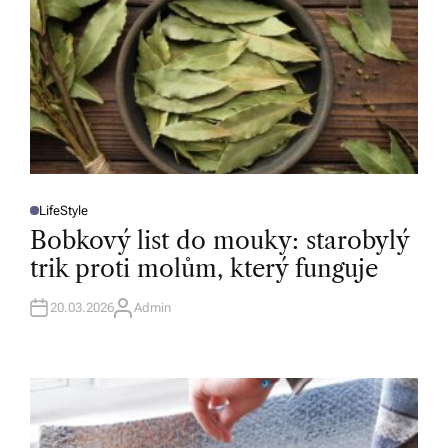
LifeStyle
P
O
Bobkový list do mouky: starobylý
S
T
trik proti molům, který funguje
E
D
I
N
20.03.2026
Admin
A
U
T
H
O
R