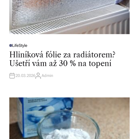
LifeStyle
P
O
Hliníková fólie za radiátorem?
S
T
Ušetří vám až 30 % na topení
E
D
I
N
20.03.2026
Admin
A
U
T
H
O
R