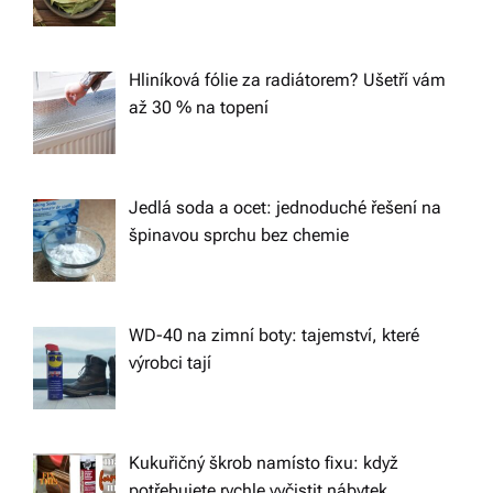
a
t
Hliníková fólie za radiátorem? Ušetří vám
až 30 % na topení
i
o
Jedlá soda a ocet: jednoduché řešení na
špinavou sprchu bez chemie
n
WD-40 na zimní boty: tajemství, které
výrobci tají
Kukuřičný škrob namísto fixu: když
potřebujete rychle vyčistit nábytek