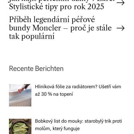
P
Stylistické tipy pro rok 2025
o
Příběh legendární péřové
bundy Moncler – proč je stále
s
tak populární
t
n
Recente Berichten
a
Hliníková fólie za radiátorem? Ušetří vám
v
až 30 % na topení
i
g
Bobkový list do mouky: starobylý trik proti
molům, který funguje