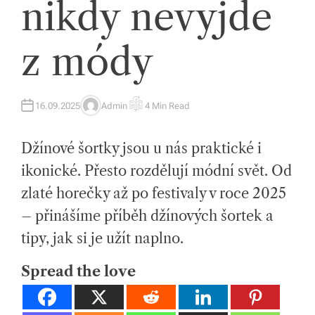
nikdy nevyjde
tk
y,
z módy
p
ot
a
16.09.2025
Admin
4 Min Read
A
E
U
S
T
T
h
H
I
Džínové šortky jsou u nás praktické i
O
M
o
R
A
T
ikonické. Přesto rozdělují módní svět. Od
E
v
D
zlaté horečky až po festivaly v roce 2025
R
E
é
A
– přinášíme příběh džínových šortek a
D
m
T
tipy, jak si je užít naplno.
I
M
at
E
Spread the love
e
ri