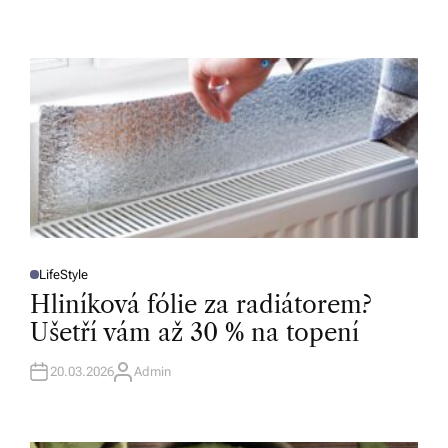
LifeStyle
P
O
Hliníková fólie za radiátorem?
S
T
Ušetří vám až 30 % na topení
E
D
I
N
20.03.2026
Admin
A
U
T
H
O
R