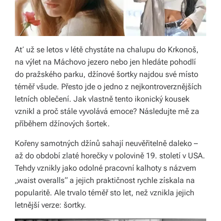
á
š
d
Ať už se letos v létě chystáte na chalupu do Krkonoš,
na výlet na Máchovo jezero nebo jen hledáte pohodlí
o
do pražského parku, džínové šortky najdou své místo
m
téměř všude. Přesto jde o jedno z nejkontroverznějších
o
letních oblečení. Jak vlastně tento ikonický kousek
vznikl a proč stále vyvolává emoce? Následujte mě za
v.
příběhem džínových šortek.
R
Kořeny samotných džínů sahají neuvěřitelně daleko –
y
až do období zlaté horečky v polovině 19. století v USA.
c
Tehdy vznikly jako odolné pracovní kalhoty s názvem
„waist overalls“ a jejich praktičnost rychle získala na
hl
popularitě. Ale trvalo téměř sto let, než vznikla jejich
é
letnější verze: šortky.
d