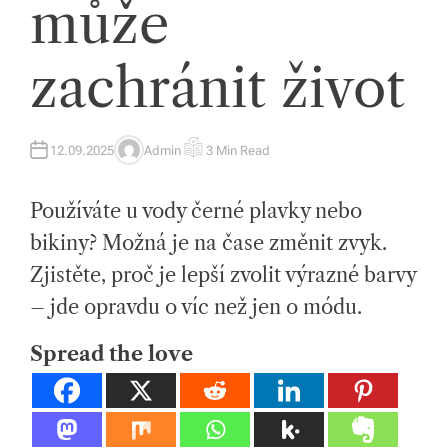
může
tk
y,
zachránit život
p
ot
a
12.09.2025
Admin
3 Min Read
A
E
U
S
T
T
h
H
I
Používáte u vody černé plavky nebo
O
M
o
R
A
T
bikiny? Možná je na čase změnit zvyk.
E
v
D
Zjistěte, proč je lepší zvolit výrazné barvy
R
E
é
A
– jde opravdu o víc než jen o módu.
D
m
T
I
Spread the love
M
at
E
e
ri