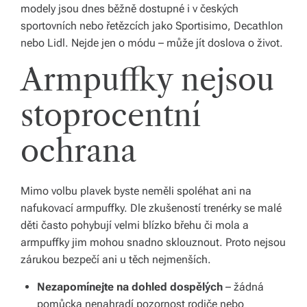
b
modely jsou dnes běžně dostupné i v českých
sportovních nebo řetězcích jako Sportisimo, Decathlon
o
nebo Lidl. Nejde jen o módu – může jít doslova o život.
r
Armpuffky nejsou
n
é
stoprocentní
p
ochrana
o
r
Mimo volbu plavek byste neměli spoléhat ani na
a
nafukovací armpuffky. Dle zkušeností trenérky se malé
d
děti často pohybují velmi blízko břehu či mola a
armpuffky jim mohou snadno sklouznout. Proto nejsou
e
zárukou bezpečí ani u těch nejmenších.
n
Nezapomínejte na dohled dospělých
– žádná
st
pomůcka nenahradí pozornost rodiče nebo