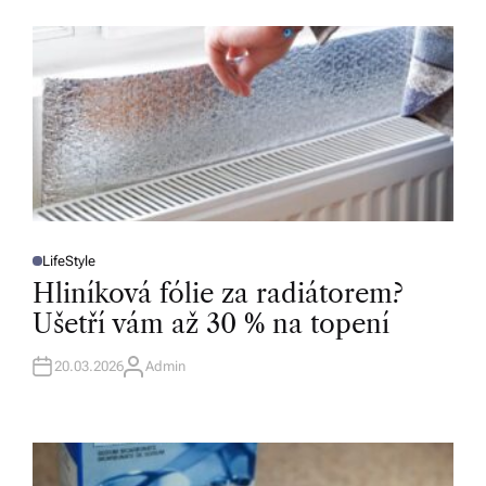
O
R
LifeStyle
P
O
Hliníková fólie za radiátorem?
S
T
Ušetří vám až 30 % na topení
E
D
I
N
20.03.2026
Admin
A
U
T
H
O
R