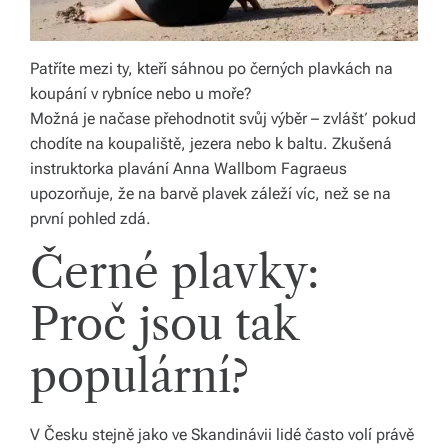
á
š
Patříte mezi ty, kteří sáhnou po černých plavkách na
d
koupání v rybníce nebo u moře?
Možná je načase přehodnotit svůj výběr – zvlášť pokud
o
chodíte na koupaliště, jezera nebo k baltu. Zkušená
m
instruktorka plavání Anna Wallbom Fagraeus
upozorňuje, že na barvě plavek záleží víc, než se na
o
první pohled zdá.
v.
Černé plavky:
R
y
Proč jsou tak
c
populární?
hl
é
V Česku stejně jako ve Skandinávii lidé často volí právě
d