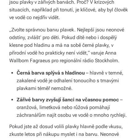
s
jsou plavky v zářivých barvách. Proč? V krizových
situacích, například při tonutí, je klíčové, aby byl člověk
k
ve vodě co nejdřív vidět.
é
„Zvolte správnou barvu plavek. Nejlepší jsou neonové
r
odstíny, zvlášť pro děti. Pokud dítě nebo i dospělý
e
klesne pod hladinu a má na sobě černé plavky, v
přírodní vodě ho prakticky není vidět,“ varuje Anna
p
Wallbom Fagraeus pro regionální rádio Stockholm.
u
Černá barva splývá s hladinou
– hlavně v temné,
bl
zakalené vodě je odhalení tonoucího s tmavými
ic
plavkami téměř nemožné.
e
Zářivé barvy zvyšují šanci na včasnou pomoc
–
oranžová, limetková nebo růžová pomáhají
a
záchranářům najít osobu ve vodě o mnoho rychleji.
o
Pokud jste až dosud volili plavky hlavně podle vkusu,
d
zkuste letos při nákupu myslet i na barvu. Neonové