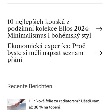
P
10 nejlepších kousků z
podzimní kolekce Ellos 2024:
o
Minimalismus i bohémský styl
Ekonomická expertka: Proč
s
byste si měli napsat seznam
t
přání
n
a
Recente Berichten
v
Hliníková fólie za radiátorem? Ušetří vám
až 30 % na topení