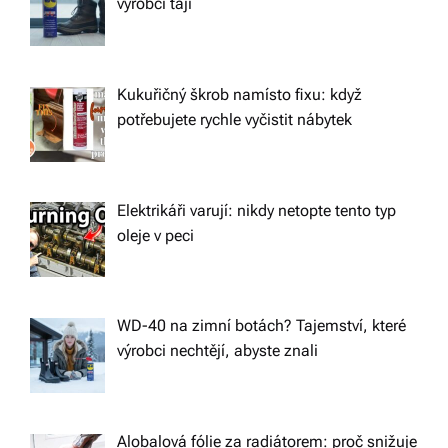
výrobci tají
Kukuřičný škrob namísto fixu: když
potřebujete rychle vyčistit nábytek
Elektrikáři varují: nikdy netopte tento typ
oleje v peci
WD-40 na zimní botách? Tajemství, které
výrobci nechtějí, abyste znali
Alobalová fólie za radiátorem: proč snižuje