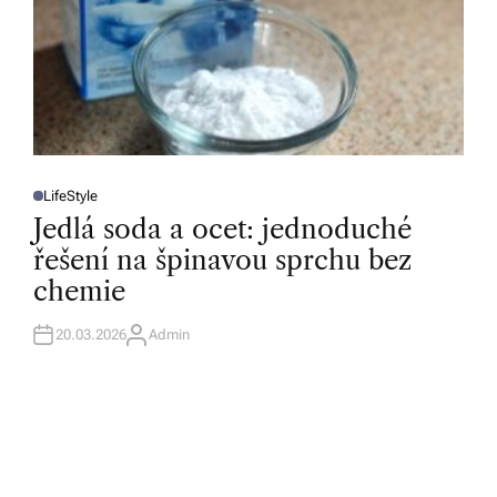
LifeStyle
P
O
Jedlá soda a ocet: jednoduché
S
T
řešení na špinavou sprchu bez
E
D
chemie
I
N
20.03.2026
Admin
A
U
T
H
O
R