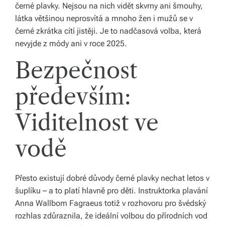
černé plavky. Nejsou na nich vidět skvrny ani šmouhy,
o
látka většinou neprosvítá a mnoho žen i mužů se v
černé zkrátka cítí jistěji. Je to nadčasová volba, která
d
nevyjde z módy ani v roce 2025.
á
Bezpečnost
n
í
především:
p
Viditelnost ve
o
c
vodě
el
é
Přesto existují dobré důvody černé plavky nechat letos v
šuplíku – a to platí hlavně pro děti. Instruktorka plavání
Č
Anna Wallbom Fagraeus totiž v rozhovoru pro švédský
e
rozhlas zdůraznila, že ideální volbou do přírodních vod