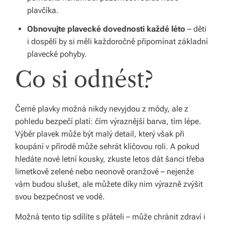
v
plavčíka.
í
Obnovujte plavecké dovednosti každé léto
– děti
i dospělí by si měli každoročně připomínat základní
z
plavecké pohyby.
d
Co si odnést?
a
r
Černé plavky možná nikdy nevyjdou z módy, ale z
m
pohledu bezpečí platí: čím výraznější barva, tím lépe.
a.
Výběr plavek může být malý detail, který však při
koupání v přírodě může sehrát klíčovou roli. A pokud
hledáte nové letní kousky, zkuste letos dát šanci třeba
limetkově zelené nebo neonově oranžové – nejenže
vám budou slušet, ale můžete díky nim výrazně zvýšit
svou bezpečnost ve vodě.
Možná tento tip sdílíte s přáteli – může chránit zdraví i