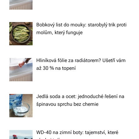
i
g
Bobkový list do mouky: starobylý trik proti
a
molům, který funguje
t
Hliníková fólie za radiátorem? Ušetří vám
i
až 30 % na topení
o
n
Jedlá soda a ocet: jednoduché řešení na
špinavou sprchu bez chemie
WD-40 na zimní boty: tajemství, které