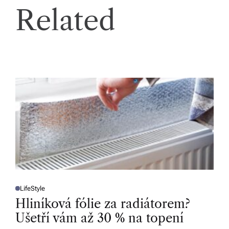
Related
LifeStyle
P
O
Hliníková fólie za radiátorem?
S
T
Ušetří vám až 30 % na topení
E
D