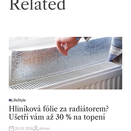
Related
LifeStyle
P
O
Hliníková fólie za radiátorem?
S
T
Ušetří vám až 30 % na topení
E
D
I
N
20.03.2026
Admin
A