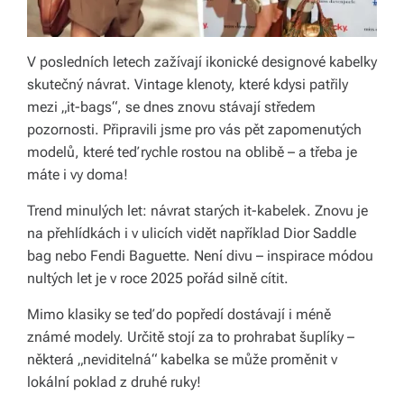
á
š
V posledních letech zažívají ikonické designové kabelky
d
skutečný návrat. Vintage klenoty, které kdysi patřily
mezi „it-bags“, se dnes znovu stávají středem
o
pozornosti. Připravili jsme pro vás pět zapomenutých
m
modelů, které teď rychle rostou na oblibě – a třeba je
máte i vy doma!
o
v.
Trend minulých let: návrat starých it-kabelek. Znovu je
na přehlídkách i v ulicích vidět například Dior Saddle
R
bag nebo Fendi Baguette. Není divu – inspirace módou
y
nultých let je v roce 2025 pořád silně cítit.
c
Mimo klasiky se teď do popředí dostávají i méně
hl
známé modely. Určitě stojí za to prohrabat šuplíky –
některá „neviditelná“ kabelka se může proměnit v
é
lokální poklad z druhé ruky!
d