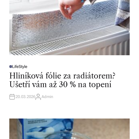
LifeStyle
P
O
Hliníková fólie za radiátorem?
S
T
Ušetří vám až 30 % na topení
E
D
I
N
20.03.2026
Admin
A
U
T
H
O
R