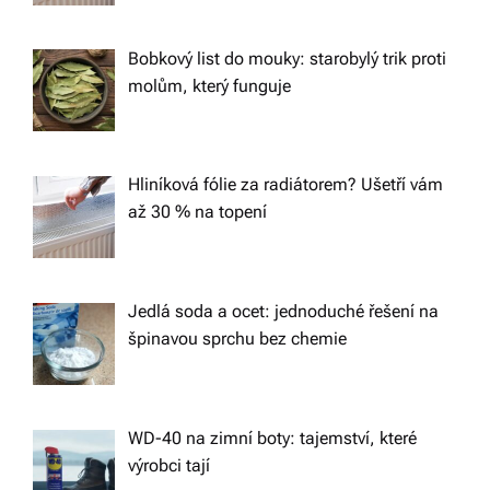
g
Bobkový list do mouky: starobylý trik proti
a
molům, který funguje
t
Hliníková fólie za radiátorem? Ušetří vám
i
až 30 % na topení
o
n
Jedlá soda a ocet: jednoduché řešení na
špinavou sprchu bez chemie
WD-40 na zimní boty: tajemství, které
výrobci tají