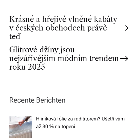
P
Krásné a hřejivé vlněné kabáty
v českých obchodech právě
o
teď
Glitrové džíny jsou
s
nejzářivějším módním trendem
t
roku 2025
n
a
Recente Berichten
v
Hliníková fólie za radiátorem? Ušetří vám
až 30 % na topení
i