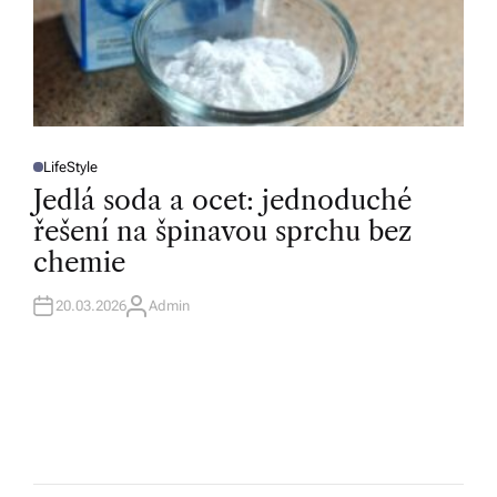
LifeStyle
P
O
Jedlá soda a ocet: jednoduché
S
T
řešení na špinavou sprchu bez
E
D
chemie
I
N
20.03.2026
Admin
A
U
T
H
O
R