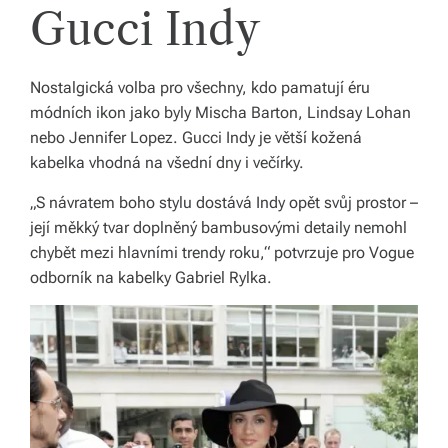
Gucci Indy
o
d
Nostalgická volba pro všechny, kdo pamatují éru
á
módních ikon jako byly Mischa Barton, Lindsay Lohan
n
nebo Jennifer Lopez. Gucci Indy je větší kožená
kabelka vhodná na všední dny i večírky.
í
„S návratem boho stylu dostává Indy opět svůj prostor –
p
její měkký tvar doplněný bambusovými detaily nemohl
o
chybět mezi hlavními trendy roku,“ potvrzuje pro Vogue
c
odborník na kabelky Gabriel Rylka.
el
é
Č
e