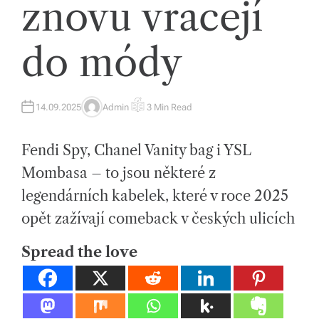
znovu vracejí
tk
y,
do módy
p
ot
a
14.09.2025
Admin
3 Min Read
A
E
U
S
T
T
h
H
I
Fendi Spy, Chanel Vanity bag i YSL
O
M
o
R
A
T
Mombasa – to jsou některé z
E
v
D
legendárních kabelek, které v roce 2025
R
E
é
A
opět zažívají comeback v českých ulicích
D
m
T
I
Spread the love
M
at
E
e
ri