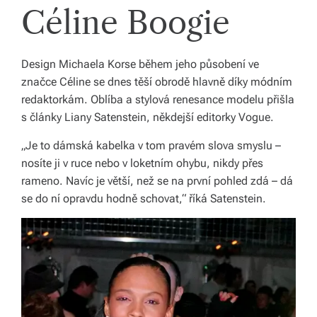
b
Céline Boogie
o
r
Design Michaela Korse během jeho působení ve
n
značce Céline se dnes těší obrodě hlavně díky módním
redaktorkám. Oblíba a stylová renesance modelu přišla
é
s články Liany Satenstein, někdejší editorky Vogue.
p
„Je to dámská kabelka v tom pravém slova smyslu –
o
nosíte ji v ruce nebo v loketním ohybu, nikdy přes
r
rameno. Navíc je větší, než se na první pohled zdá – dá
se do ní opravdu hodně schovat,“ říká Satenstein.
a
d
e
n
st