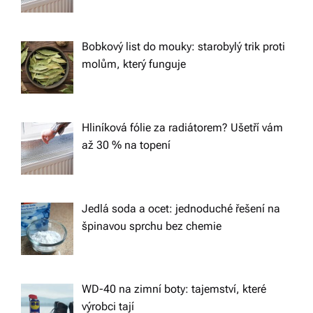
i
g
Bobkový list do mouky: starobylý trik proti
a
molům, který funguje
t
Hliníková fólie za radiátorem? Ušetří vám
i
až 30 % na topení
o
n
Jedlá soda a ocet: jednoduché řešení na
špinavou sprchu bez chemie
WD-40 na zimní boty: tajemství, které
výrobci tají