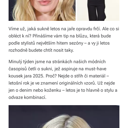
á
š
d
Víme už, jaká sukně letos na jaře opravdu frčí. Ale co si
obléct k ní? Přinášíme vám tip na blůzu, která bude
o
podle stylistů největším hitem sezóny – a vy ji letos
m
rozhodně budete chtít nosit taky.
o
Minulý týden jsme na stránkách našich módních
v.
časopisů četli o sukni, jež aspiruje na must-have
kousek jara 2025. Proč? Nejde o střih či materiál –
R
letošní rok je ve znamení originálních vzorů. Už nejde
y
jen o denim nebo koženku – letos je to hlavně o stylu a
c
odvaze kombinací.
hl
é
d