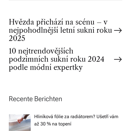
P
Hvězda přichází na scénu – v
nejpohodlnější letní sukni roku
o
2025
10 nejtrendovějších
s
podzimních sukní roku 2024
t
podle módní expertky
n
a
Recente Berichten
v
Hliníková fólie za radiátorem? Ušetří vám
až 30 % na topení