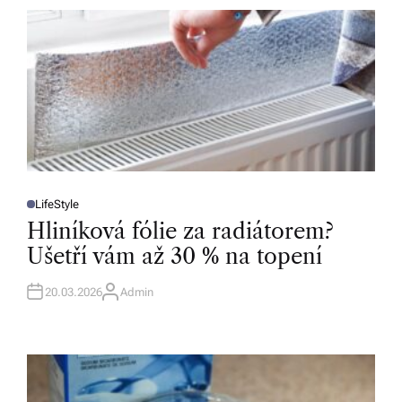
R
LifeStyle
P
O
Hliníková fólie za radiátorem?
S
T
Ušetří vám až 30 % na topení
E
D
I
N
20.03.2026
Admin
A
U
T
H
O
R