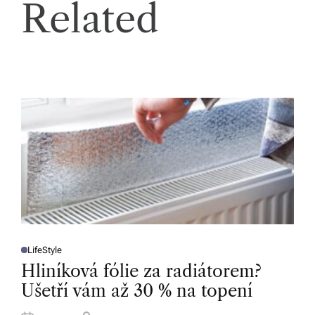
Related
LifeStyle
P
O
Hliníková fólie za radiátorem?
S
T
Ušetří vám až 30 % na topení
E
D
I