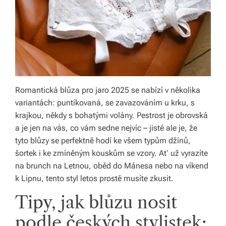
Romantická blůza pro jaro 2025 se nabízí v několika
variantách: puntíkovaná, se zavazováním u krku, s
krajkou, někdy s bohatými volány. Pestrost je obrovská
a je jen na vás, co vám sedne nejvíc – jisté ale je, že
tyto blůzy se perfektně hodí ke všem typům džínů,
šortek i ke zmíněným kouskům se vzory. Ať už vyrazíte
na brunch na Letnou, oběd do Mánesa nebo na víkend
k Lipnu, tento styl letos prostě musíte zkusit.
Tipy, jak blůzu nosit
podle českých stylistek: