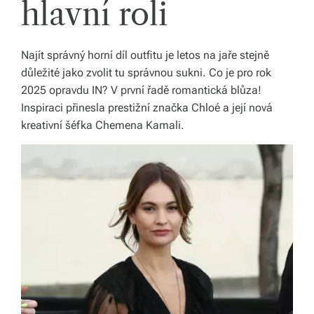
hlavní roli
b
o
Najít správný horní díl outfitu je letos na jaře stejně
r
důležité jako zvolit tu správnou sukni. Co je pro rok
n
2025 opravdu IN? V první řadě romantická blůza!
é
Inspiraci přinesla prestižní značka Chloé a její nová
kreativní šéfka Chemena Kamali.
p
o
r
a
d
e
n
st