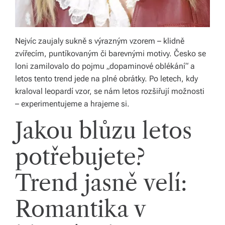
s
k
é
Nejvíc zaujaly sukně s výrazným vzorem – klidně
zvířecím, puntíkovaným či barevnými motivy. Česko se
r
loni zamilovalo do pojmu „dopaminové oblékání“ a
e
letos tento trend jede na plné obrátky. Po letech, kdy
p
kraloval leopardí vzor, se nám letos rozšiřují možnosti
– experimentujeme a hrajeme si.
u
Jakou blůzu letos
bl
ic
potřebujete?
e
Trend jasně velí:
a
o
Romantika v
d