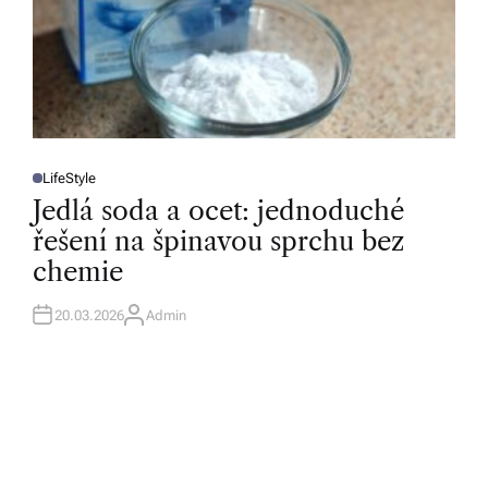
LifeStyle
P
O
Jedlá soda a ocet: jednoduché
S
T
řešení na špinavou sprchu bez
E
D
chemie
I
N
20.03.2026
Admin
A
U
T
H
O
R