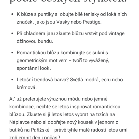
K blůze s puntíky si obujte bílé tenisky od lokálních
značek, jako jsou Vasky nebo Prestige.
Při chladném jaru zkuste blůzu vrstvit pod vintage
džínovou bundu.
Romantickou blůzu kombinujte se sukní s
geometrickým motivem – tvoří to vyvážený,
spontánní look.
Letošní trendová barva? Světlá modrá, ecru nebo
krémová.
Ať už preferujete výraznou módu nebo jemné
kombinace, nechte se letos inspirovat romantickou
blůzou. Zkuste si ji letos letos vybrat na trzích na
Náplavce nebo si dopřejte nový kousek v jednom z
butiků na Pařížské – právě tyhle malé radosti letos umí
zpříjemnit den i počasí!