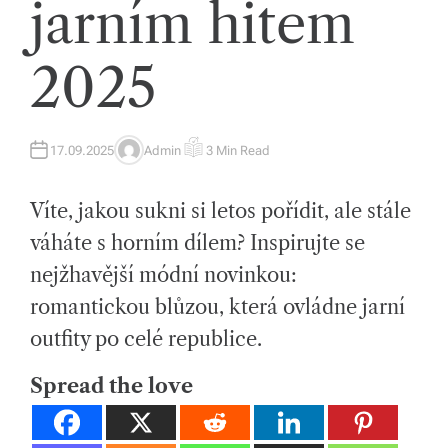
jarním hitem
tk
y,
2025
p
ot
a
17.09.2025
Admin
3 Min Read
A
E
U
S
T
T
h
H
I
Víte, jakou sukni si letos pořídit, ale stále
O
M
o
R
A
T
váháte s horním dílem? Inspirujte se
E
v
D
nejžhavější módní novinkou:
R
E
é
A
romantickou blůzou, která ovládne jarní
D
m
T
outfity po celé republice.
I
M
at
E
Spread the love
e
ri