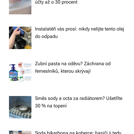
účty až o 30 procent
Instalatéři vás prosí: nikdy nelijte tento olej
do odpadu
Zubní pasta na oděvu? Záchrana od
řemeslníků, kterou skrývají
Směs sody a octa za radiátorem? Ušetříte
30 % na topení
Soda bikarbona na koberce: hasiči ji tedy