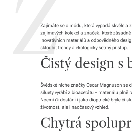
Zajímáte se o módu, která vypadá skvěle a 
zajímavých kolekcí a značek, které zásadně m
inovativních materiálů a odpovědného design
skloubit trendy a ekologicky šetrný přístup.
Čistý design s
Švédské niche značky Oscar Magnuson se drží 
siluety vyrábí z bioacetátu – materiálu plně
Noemi (k dostání i jako dioptrické brýle či s
životnost, ale i nadčasový vzhled.
Chytrá spolup