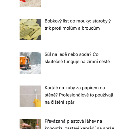
o
d
Bobkový list do mouky: starobylý
trik proti molům a broucům
á
n
í
Sůl na ledě nebo soda? Co
p
skutečně funguje na zimní cestě
o
c
Kartáč na zuby za papírem na
el
stěně? Profesionálové to používají
é
na čištění spár
Č
e
Převázaná plastová láhev na
kohoutku zastaví kaprádí na sprše