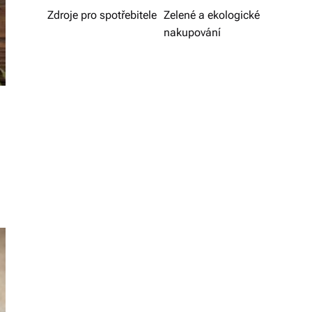
v
Zdroje pro spotřebitele
Zelené a ekologické
nakupování
í
z
d
a
r
m
a.