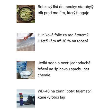
tk
Bobkový list do mouky: starobylý
y,
trik proti molům, který funguje
p
ot
Hliníková fólie za radiátorem?
a
Ušetří vám až 30 % na topení
h
o
v
Jedlá soda a ocet: jednoduché
řešení na špinavou sprchu bez
é
chemie
m
at
WD-40 na zimní boty: tajemství,
e
které výrobci tají
ri