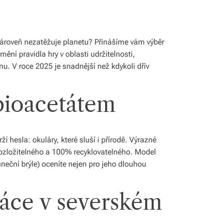
zároveň nezatěžuje planetu? Přinášíme vám výběr
ění pravidla hry v oblasti udržitelnosti,
u. V roce 2025 je snadnější než kdykoli dřív
 bioacetátem
hesla: okuláry, které sluší i přírodě. Výrazné
 rozložitelného a 100% recyklovatelného. Model
luneční brýle) oceníte nejen pro jeho dlouhou
ráce v severském