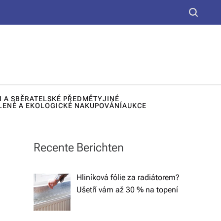
yt
S
k
e
u,
a
d
r
c
e
h
k
I A SBĚRATELSKÉ PŘEDMĚTY
JINÉ
o
LENÉ A EKOLOGICKÉ NAKUPOVÁNÍ
AUKCE
r
a
Recente Berichten
č
n
Hliníková fólie za radiátorem?
Ušetří vám až 30 % na topení
í
lá