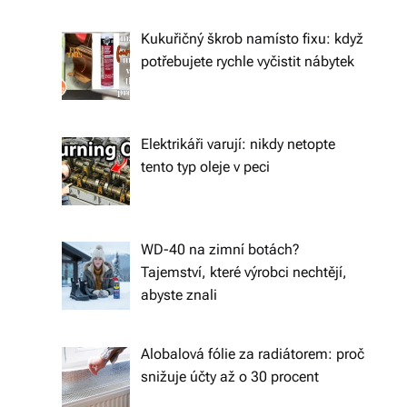
ál
Kukuřičný škrob namísto fixu: když
y
potřebujete rychle vyčistit nábytek
a
d
o
Elektrikáři varují: nikdy netopte
tento typ oleje v peci
pl
ň
k
WD-40 na zimní botách?
y
Tajemství, které výrobci nechtějí,
abyste znali
p
r
Alobalová fólie za radiátorem: proč
o
snižuje účty až o 30 procent
v