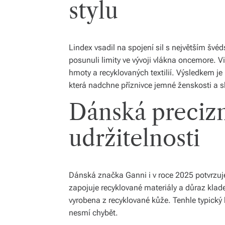
stylu
Lindex vsadil na spojení sil s největším šv
posunuli limity ve vývoji vlákna oncemore. 
hmoty a recyklovaných textilií. Výsledkem je
která nadchne příznivce jemné ženskosti a s
Dánská precizn
udržitelnosti
Dánská značka Ganni i v roce 2025 potvrzuje,
zapojuje recyklované materiály a důraz klad
vyrobena z recyklované kůže. Tenhle typick
nesmí chybět.