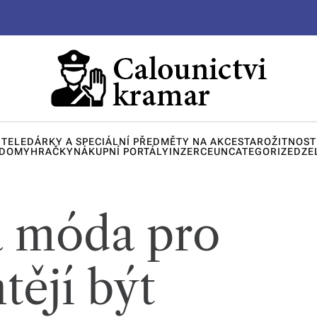
ITELE
DÁRKY A SPECIÁLNÍ PŘEDMĚTY NA AKCE
STAROŽITNOST
 DOMY
HRAČKY
NÁKUPNÍ PORTÁLY
INZERCE
UNCATEGORIZED
ZE
á móda pro
htějí být