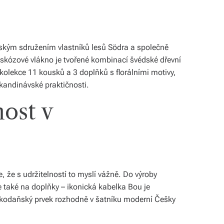
édským sdružením vlastníků lesů Södra a společně
Viskózové vlákno je tvořené kombinací švédské dřevní
 kolekce 11 kousků a 3 doplňků s florálními motivy,
kandinávské praktičnosti.
ost v
 že s udržitelností to myslí vážně. Do výroby
e také na doplňky – ikonická kabelka Bou je
ý kodaňský prvek rozhodně v šatníku moderní Češky