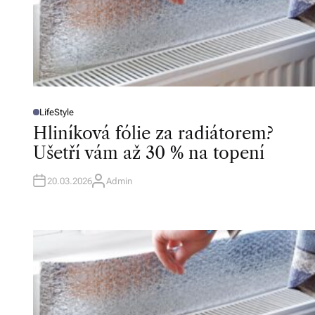
LifeStyle
P
O
Hliníková fólie za radiátorem?
S
T
Ušetří vám až 30 % na topení
E
D
I
N
20.03.2026
Admin
A
U
T
H
O
R