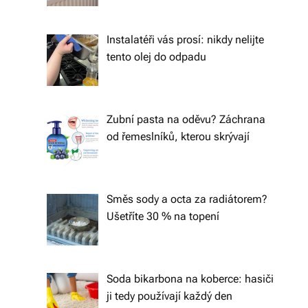
á
š
Instalatéři vás prosí: nikdy nelijte
tento olej do odpadu
d
o
m
Zubní pasta na oděvu? Záchrana
o
od řemeslníků, kterou skrývají
v.
R
Směs sody a octa za radiátorem?
y
Ušetříte 30 % na topení
c
hl
Soda bikarbona na koberce: hasiči
é
ji tedy používají každý den
d