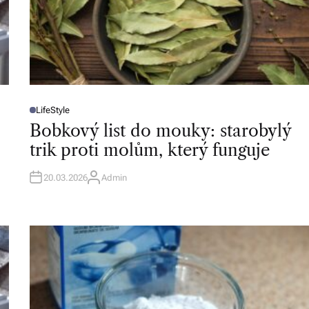
LifeStyle
P
O
Bobkový list do mouky: starobylý
S
T
trik proti molům, který funguje
E
D
I
N
20.03.2026
Admin
A
U
T
H
O
R