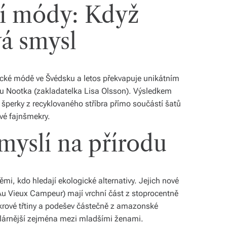
tí módy: Když
á smysl
cké módě ve Švédsku a letos překvapuje unikátním
 Nootka (zakladatelka Lisa Olsson). Výsledkem
u šperky z recyklovaného stříbra přímo součástí šatů
vé fajnšmekry.
myslí na přírodu
i, kdo hledají ekologické alternativy. Jejich nové
 Au Vieux Campeur) mají vrchní část z stoprocentně
cukrové třtiny a podešev částečně z amazonské
ulárnější zejména mezi mladšími ženami.