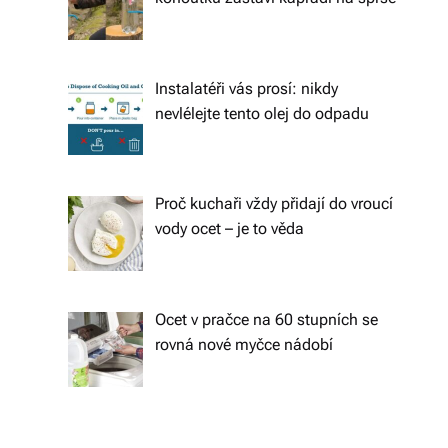
s
k
é
Instalatéři vás prosí: nikdy
r
nevlélejte tento olej do odpadu
e
p
Proč kuchaři vždy přidají do vroucí
u
vody ocet – je to věda
bl
ic
e
Ocet v pračce na 60 stupních se
rovná nové myčce nádobí
a
o
d