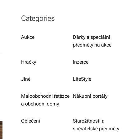
b
o
Categories
r
n
Aukce
Dárky a speciální
předměty na akce
é
p
Hračky
Inzerce
o
r
Jiné
LifeStyle
a
Maloobchodní řetězce
Nákupní portály
d
a obchodní domy
e
Oblečení
Starožitnosti a
n
sběratelské předměty
st