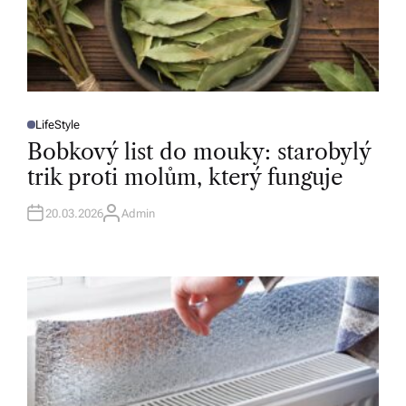
LifeStyle
P
O
Bobkový list do mouky: starobylý
S
T
trik proti molům, který funguje
E
D
I
N
20.03.2026
Admin
A
U
T
H
O
R