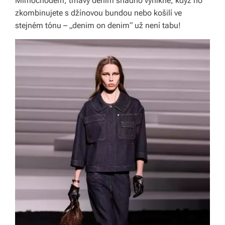
Mimochodem, tmavý denim snadno vynikne, když ho
zkombinujete s džínovou bundou nebo košilí ve
stejném tónu – „denim on denim“ už není tabu!