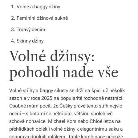
Volné a baggy džíny
o
Femininí džínová sukně
d
Tmavý denim
á
Skinny džíny
n
Volné džínsy:
í
p
pohodlí nade vše
o
c
Volné střihy a baggy siluety se drží na špici už několik
el
sezon a v roce 2025 na popularitě rozhodně neztrácí.
Osobně mám pocit, že Češky právě tento střih nejvíc
é
ocení – s botami se netrápíte, většinu spolehlivě
Č
schová nohavice. Michael Kors nebo Chloé letos na
e
přehlídkách oblékli volné džíny k elegantnímu saku a
soupravu doplnili rolákem. Tahle kombinace nejenže