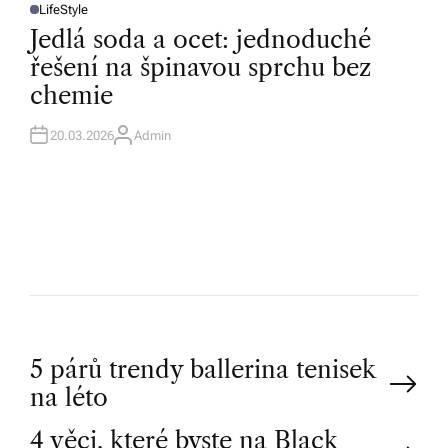
LifeStyle
P
O
Jedlá soda a ocet: jednoduché
S
T
řešení na špinavou sprchu bez
E
D
chemie
I
N
20.03.2026
Admin
A
U
T
H
O
R
P
5 párů trendy ballerina tenisek
na léto
o
4 věci, které byste na Black