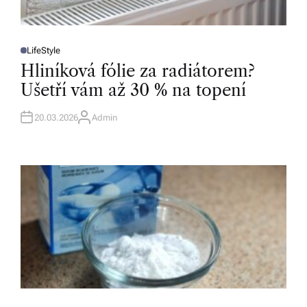
LifeStyle
P
O
Hliníková fólie za radiátorem?
S
T
Ušetří vám až 30 % na topení
E
D
I
N
20.03.2026
Admin
A
U
T
H
O
R