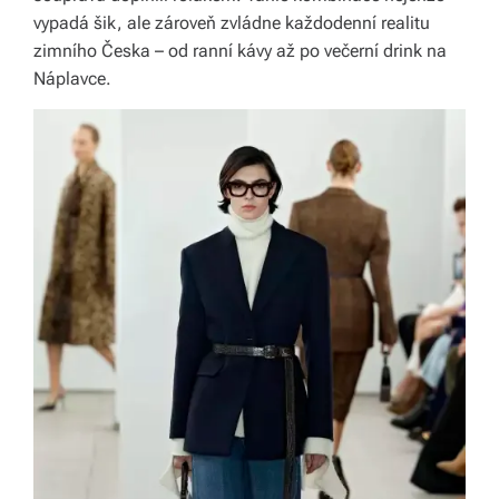
s
vypadá šik, ale zároveň zvládne každodenní realitu
k
zimního Česka – od ranní kávy až po večerní drink na
Náplavce.
é
r
e
p
u
bl
ic
e
a
o
d