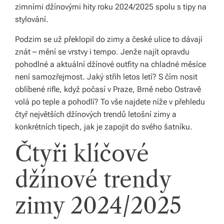
zimními džínovými hity roku 2024/2025 spolu s tipy na
á
stylování.
š
Podzim se už překlopil do zimy a české ulice to dávají
d
znát – mění se vrstvy i tempo. Jenže najít opravdu
o
pohodlné a aktuální džínové outfity na chladné měsíce
není samozřejmost. Jaký střih letos letí? S čím nosit
m
oblíbené rifle, když počasí v Praze, Brně nebo Ostravě
o
volá po teple a pohodlí? To vše najdete níže v přehledu
čtyř největších džínových trendů letošní zimy a
v.
konkrétních tipech, jak je zapojit do svého šatníku.
R
Čtyři klíčové
y
c
džínové trendy
hl
zimy 2024/2025
é
d