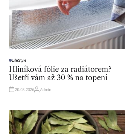
LifeStyle
P
O
Hliníková fólie za radiátorem?
S
T
Ušetří vám až 30 % na topení
E
D
I
N
20.03.2026
Admin
A
U
T
H
O
R