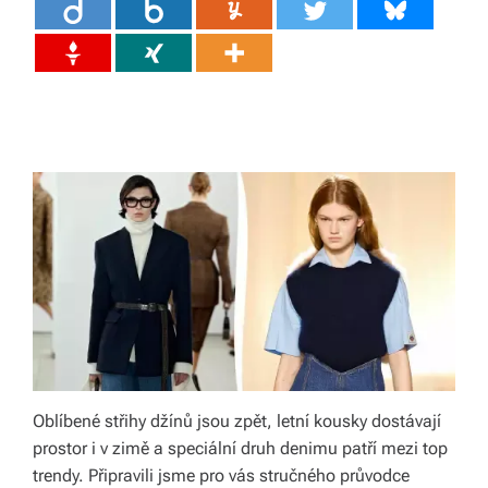
ál
y
a
d
o
pl
ň
k
y
p
r
Oblíbené střihy džínů jsou zpět, letní kousky dostávají
o
prostor i v zimě a speciální druh denimu patří mezi top
v
trendy. Připravili jsme pro vás stručného průvodce