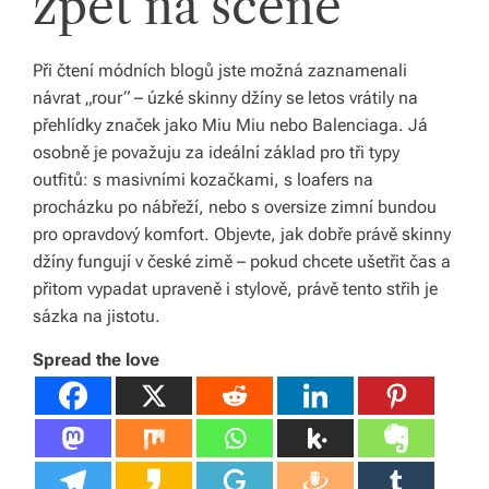
zpět na scéně
Při čtení módních blogů jste možná zaznamenali
návrat „rour“ – úzké skinny džíny se letos vrátily na
přehlídky značek jako Miu Miu nebo Balenciaga. Já
osobně je považuju za ideální základ pro tři typy
outfitů: s masivními kozačkami, s loafers na
procházku po nábřeží, nebo s oversize zimní bundou
pro opravdový komfort. Objevte, jak dobře právě skinny
džíny fungují v české zimě – pokud chcete ušetřit čas a
přitom vypadat upraveně i stylově, právě tento střih je
sázka na jistotu.
Spread the love