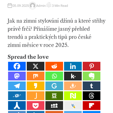
tk
05.09.2025
Admin
3 Min Read
A
E
U
S
y,
T
T
H
I
p
Jak na zimní stylování džínů a které střihy
O
M
R
A
T
právě frčí? Přinášíme jasný přehled
ot
E
D
trendů a praktických tipů pro české
R
a
E
A
zimní měsíce v roce 2025.
h
D
T
I
o
Spread the love
M
E
v
é
m
at
e
ri