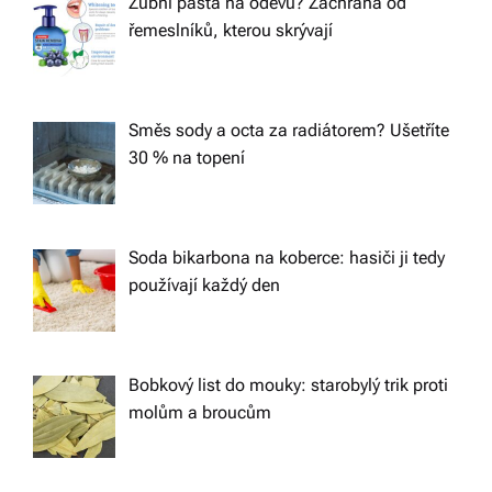
Zubní pasta na oděvu? Záchrana od
řemeslníků, kterou skrývají
Směs sody a octa za radiátorem? Ušetříte
30 % na topení
Soda bikarbona na koberce: hasiči ji tedy
používají každý den
Bobkový list do mouky: starobylý trik proti
molům a broucům