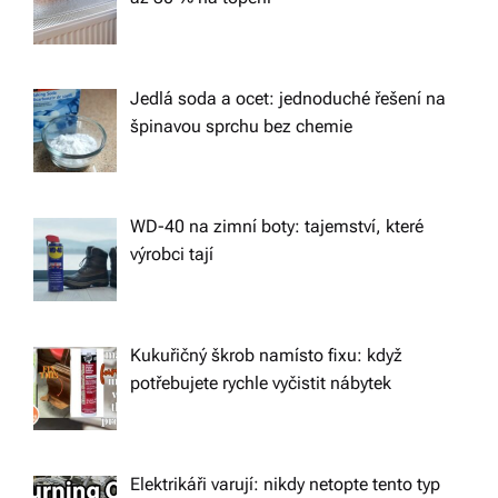
t
i
Jedlá soda a ocet: jednoduché řešení na
o
špinavou sprchu bez chemie
n
WD-40 na zimní boty: tajemství, které
výrobci tají
Kukuřičný škrob namísto fixu: když
potřebujete rychle vyčistit nábytek
Elektrikáři varují: nikdy netopte tento typ