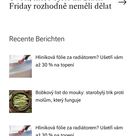
Friday rozhodně neměli dělat
s
t
n
Recente Berichten
a
Hliníková fólie za radiátorem? Ušetří vám
až 30 % na topení
v
i
Bobkový list do mouky: starobylý trik proti
molům, který funguje
g
a
Hliníková fólie za radiátorem? Ušetří vám
až 30 % na topení