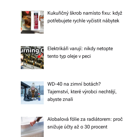
ál
Kukuřičný škrob namísto fixu: když
y
potřebujete rychle vyčistit nábytek
a
d
o
Elektrikáři varují: nikdy netopte
tento typ oleje v peci
pl
ň
k
WD-40 na zimní botách?
y
Tajemství, které výrobci nechtějí,
abyste znali
p
r
Alobalová fólie za radiátorem: proč
o
snižuje účty až o 30 procent
v