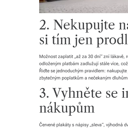
2. Nekupujte n
si tím jen prod
Možnost zaplatit „až za 30 dní“ zní lákavě, r
odloženým platbám zadlužují stále více, což
Řiďte se jednoduchým pravidlem: nakupujte 
zbytečným poplatkům a nečekaným dluhům 
3. Vyhněte se 
nákupům
Červené plakáty s nápisy „sleva“, výhodná d