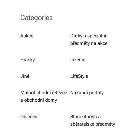
b
o
Categories
r
n
Aukce
Dárky a speciální
předměty na akce
é
p
Hračky
Inzerce
o
r
Jiné
LifeStyle
a
Maloobchodní řetězce
Nákupní portály
d
a obchodní domy
e
Oblečení
Starožitnosti a
n
sběratelské předměty
st