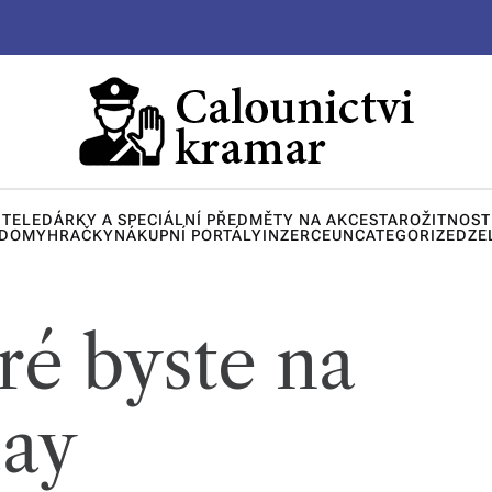
ITELE
DÁRKY A SPECIÁLNÍ PŘEDMĚTY NA AKCE
STAROŽITNOST
 DOMY
HRAČKY
NÁKUPNÍ PORTÁLY
INZERCE
UNCATEGORIZED
ZE
eré byste na
day