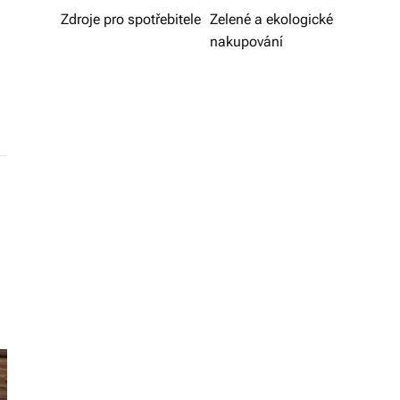
v
Zdroje pro spotřebitele
Zelené a ekologické
nakupování
í
z
d
a
r
m
a.