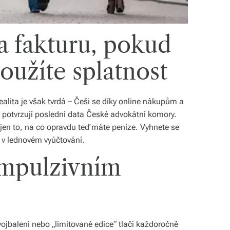
a fakturu, pokud
loužíte splatnost
ealita je však tvrdá – Češi se díky online nákupům a
 potvrzují poslední data České advokátní komory.
jen to, na co opravdu teď máte peníze. Vyhnete se
v lednovém vyúčtování.
impulzivním
vojbalení nebo „limitované edice“ tlačí každoročně