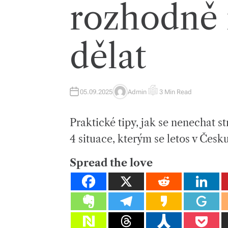
rozhodně 
dělat
05.09.2025
Admin
3 Min Read
A
E
U
S
T
T
H
I
Praktické tipy, jak se nenechat 
O
M
R
A
T
4 situace, kterým se letos v Česk
E
D
R
E
Spread the love
A
D
T
I
M
E