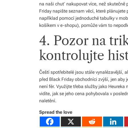
na naši chuť nakupovat více, než skutečně p
Friday napište seznam věcí, které plánujete po
například pomocí jednoduché tabulky v mobil
košíkem v e-shopu), pomůže vám to nepodl
4. Pozor na tri
kontrolujte his
Čeští spotřebitelé jsou stále vynalézavější, 
před Black Friday obchodníci zvýší, jen aby 
není fér. Využijte třeba služby jako Heureka
vidíte, jak se jeho cena pohybovala v posle
naletění.
Spread the love