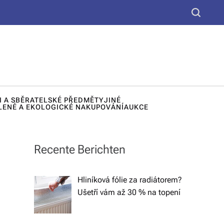
yt
S
k
e
u,
a
d
r
c
e
h
k
I A SBĚRATELSKÉ PŘEDMĚTY
JINÉ
o
LENÉ A EKOLOGICKÉ NAKUPOVÁNÍ
AUKCE
r
a
Recente Berichten
č
n
Hliníková fólie za radiátorem?
Ušetří vám až 30 % na topení
í
lá