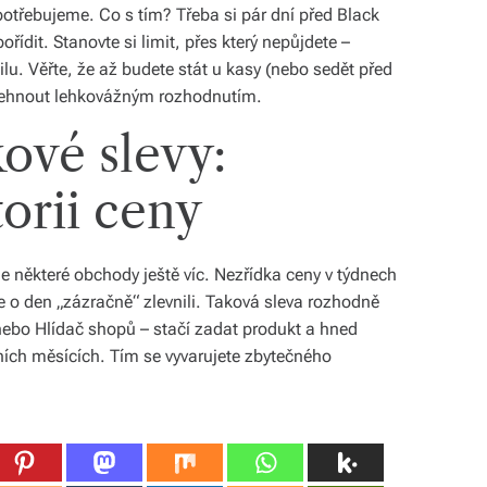
otřebujeme. Co s tím? Třeba si pár dní před Black
řídit. Stanovte si limit, přes který nepůjdete –
u. Věřte, že až budete stát u kasy (nebo sedět před
ehnout lehkovážným rozhodnutím.
kové slevy:
torii ceny
ale některé obchody ještě víc. Nezřídka ceny v týdnech
je o den „zázračně“ zlevnili. Taková sleva rozhodně
 nebo Hlídač shopů – stačí zadat produkt a hned
dních měsících. Tím se vyvarujete zbytečného