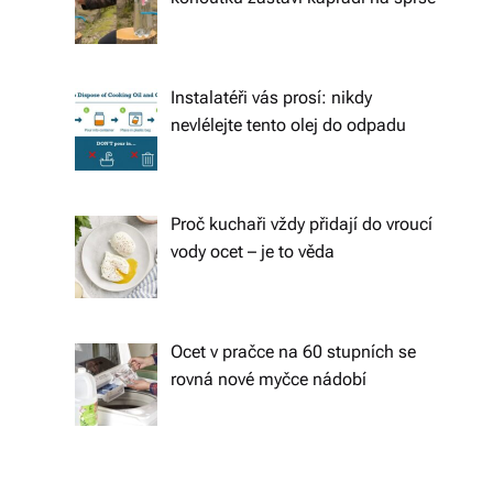
s
k
é
Instalatéři vás prosí: nikdy
r
nevlélejte tento olej do odpadu
e
p
Proč kuchaři vždy přidají do vroucí
u
vody ocet – je to věda
bl
ic
e
Ocet v pračce na 60 stupních se
rovná nové myčce nádobí
a
o
d