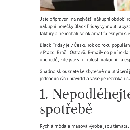
Jste připraveni na největší nákupní období 
nákupní horečky Black Friday vyhnout, abys
faktury a nenechali se oklamat falešnými sl
Black Friday je v Česku rok od roku populárn
v Praze, Brně i Ostravě. E-maily se plní rek
obchodů, kde jste v minulosti nakoupili ale
Snadno sklouznete ke zbytečnému utrácení je
jednoduchých pravidel a vaše peněženka i 
1. Nepodléhej
spotřebě
Rychlá móda a masová výroba jsou témata, kt