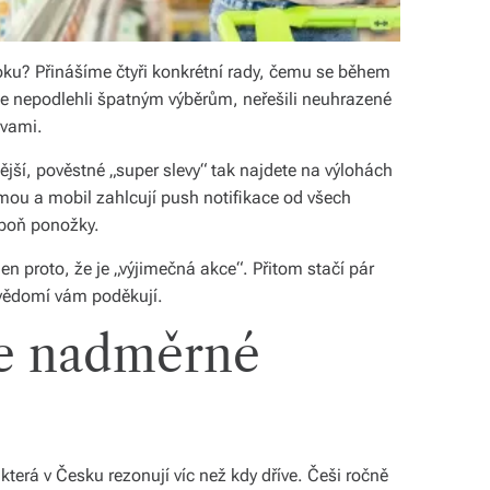
roku? Přinášíme čtyři konkrétní rady, čemu se během
te nepodlehli špatným výběrům, neřešili neuhrazené
evami.
ější, pověstné „super slevy“ tak najdete na výlohách
lamou a mobil zahlcují push notifikace od všech
spoň ponožky.
n proto, že je „výjimečná akce“. Přitom stačí pár
svědomí vám poděkují.
te nadměrné
erá v Česku rezonují víc než kdy dříve. Češi ročně