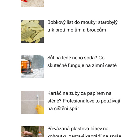
o
d
Bobkový list do mouky: starobylý
trik proti molům a broucům
á
n
í
Sůl na ledě nebo soda? Co
p
skutečně funguje na zimní cestě
o
c
Kartáč na zuby za papírem na
el
stěně? Profesionálové to používají
é
na čištění spár
Č
e
Převázaná plastová láhev na
kohoutku zastaví kaprádí na sprše