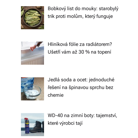
tk
Bobkový list do mouky: starobylý
y,
trik proti molům, který funguje
p
ot
Hliníková fólie za radiátorem?
a
Ušetří vám až 30 % na topení
h
o
v
Jedlá soda a ocet: jednoduché
řešení na špinavou sprchu bez
é
chemie
m
at
WD-40 na zimní boty: tajemství,
e
které výrobci tají
ri