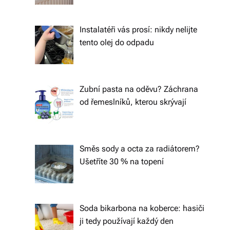
á
š
Instalatéři vás prosí: nikdy nelijte
tento olej do odpadu
d
o
m
Zubní pasta na oděvu? Záchrana
o
od řemeslníků, kterou skrývají
v.
R
Směs sody a octa za radiátorem?
y
Ušetříte 30 % na topení
c
hl
Soda bikarbona na koberce: hasiči
é
ji tedy používají každý den
d