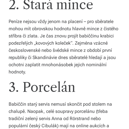
2. Stará mince
s
k
é
Peníze nejsou vždy jenom na placení – pro sběratele
mohou mít obrovskou hodnotu hlavně mince z čistého
r
stříbra či zlata. Je čas znovu projít babiččinu krabici
e
podezřelých „kovových koleček“. Zejména vzácné
československé nebo švédské mince z období první
p
republiky či Skandinávie dnes sběratelé hledají a jsou
u
ochotni zaplatit mnohonásobek jejich nominální
bl
hodnoty.
ic
3. Porcelán
e
a
Babiččin starý servis nemusí skončit pod stolem na
chalupě. Naopak, celé soupravy porcelánu (třeba
o
tradiční zelený servis Anna od Rörstrand nebo
d
populární český Cibulák) mají na online aukcích a