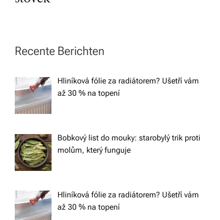
t
n
a
Recente Berichten
v
Hliníková fólie za radiátorem? Ušetří vám
až 30 % na topení
i
g
Bobkový list do mouky: starobylý trik proti
a
molům, který funguje
t
Hliníková fólie za radiátorem? Ušetří vám
i
až 30 % na topení