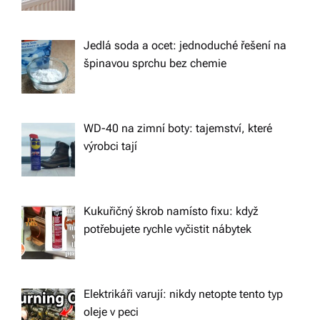
o
n
Jedlá soda a ocet: jednoduché řešení na
špinavou sprchu bez chemie
WD-40 na zimní boty: tajemství, které
výrobci tají
Kukuřičný škrob namísto fixu: když
potřebujete rychle vyčistit nábytek
Elektrikáři varují: nikdy netopte tento typ
oleje v peci