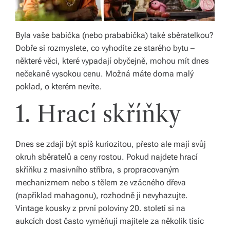
á
š
Byla vaše babička (nebo prababička) také sběratelkou?
d
Dobře si rozmyslete, co vyhodíte ze starého bytu –
některé věci, které vypadají obyčejně, mohou mít dnes
o
nečekaně vysokou cenu. Možná máte doma malý
m
poklad, o kterém nevíte.
o
1. Hrací skříňky
v.
R
Dnes se zdají být spíš kuriozitou, přesto ale mají svůj
y
okruh sběratelů a ceny rostou. Pokud najdete hrací
skříňku z masivního stříbra, s propracovaným
c
mechanizmem nebo s tělem ze vzácného dřeva
hl
(například mahagonu), rozhodně ji nevyhazujte.
Vintage kousky z první poloviny 20. století si na
é
aukcích dost často vyměňují majitele za několik tisíc
d