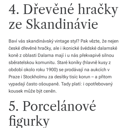
4. Dřevěné hračky
v
í
ze Skandinávie
z
d
Baví vás skandinávský vintage styl? Pak vězte, že nejen
a
české dřevěné hračky, ale i ikonické švédské dalarnské
r
koně z oblasti Dalarna mají i u nás překvapivě silnou
sběratelskou komunitu. Staré koníky (hlavně kusy z
m
období okolo roku 1900) se prodávají na aukcích v
a.
Praze i Stockholmu za desítky tisíc korun – a přitom
vypadají často ošoupaně. Tady platí: i opotřebovaný
kousek může být ceněn.
5. Porcelánové
figurky