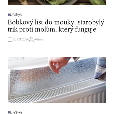
LifeStyle
P
O
Bobkový list do mouky: starobylý
S
T
trik proti molům, který funguje
E
D
I
N
20.03.2026
Admin
A
U
T
H
O
R
LifeStyle
P