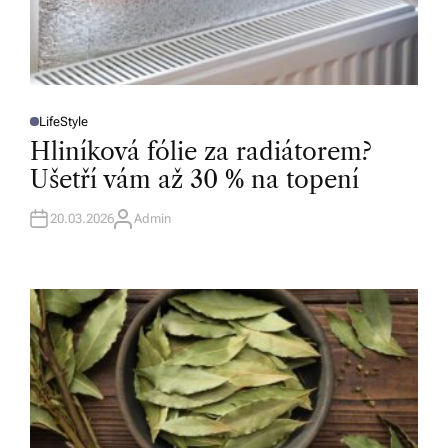
LifeStyle
P
O
Hliníková fólie za radiátorem?
S
T
Ušetří vám až 30 % na topení
E
D
I
N
20.03.2026
Admin
A
U
T
H
O
R