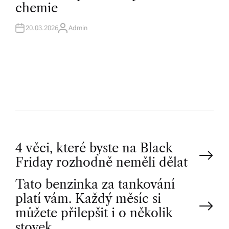
chemie
I
N
20.03.2026
Admin
A
U
T
H
O
R
P
4 věci, které byste na Black
Friday rozhodně neměli dělat
o
Tato benzinka za tankování
platí vám. Každý měsíc si
s
můžete přilepšit i o několik
stovek