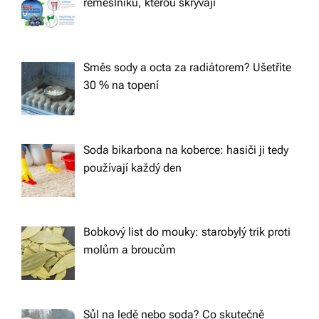
řemeslníků, kterou skrývají
Směs sody a octa za radiátorem? Ušetříte
30 % na topení
Soda bikarbona na koberce: hasiči ji tedy
používají každý den
Bobkový list do mouky: starobylý trik proti
molům a broucům
Sůl na ledě nebo soda? Co skutečně