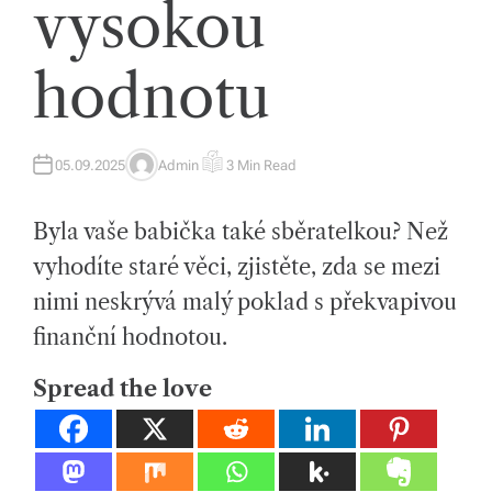
vysokou
tk
y,
hodnotu
p
ot
a
05.09.2025
Admin
3 Min Read
A
E
U
S
T
T
h
H
I
Byla vaše babička také sběratelkou? Než
O
M
o
R
A
T
vyhodíte staré věci, zjistěte, zda se mezi
E
v
D
nimi neskrývá malý poklad s překvapivou
R
E
é
A
finanční hodnotou.
D
m
T
I
Spread the love
M
at
E
e
ri