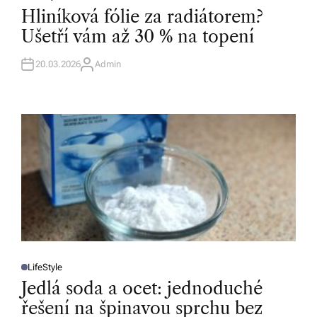
O
Hliníková fólie za radiátorem?
S
T
Ušetří vám až 30 % na topení
E
D
I
N
20.03.2026
Admin
A
U
T
H
O
R
LifeStyle
P
O
Jedlá soda a ocet: jednoduché
S
T
řešení na špinavou sprchu bez
E
D