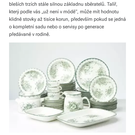
b
bleších trzích stále silnou základnu sběratelů. Talíř,
který podle vás „už není v módě“, může mít hodnotu
o
klidně stovky až tisíce korun, především pokud se jedná
r
o kompletní sadu nebo o servisy po generace
předávané v rodině.
n
é
p
o
r
a
d
e
n
st