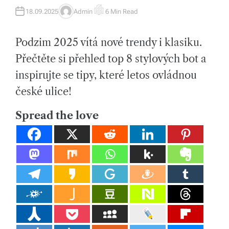
tk
18.09.2025
Admin
6 Min Read
A
E
U
S
y,
T
T
H
I
p
Podzim 2025 vítá nové trendy i klasiku.
O
M
R
A
T
Přečtěte si přehled top 8 stylových bot a
ot
E
D
inspirujte se tipy, které letos ovládnou
R
a
E
A
české ulice!
h
D
T
I
o
Spread the love
M
E
v
é
m
at
e
ri