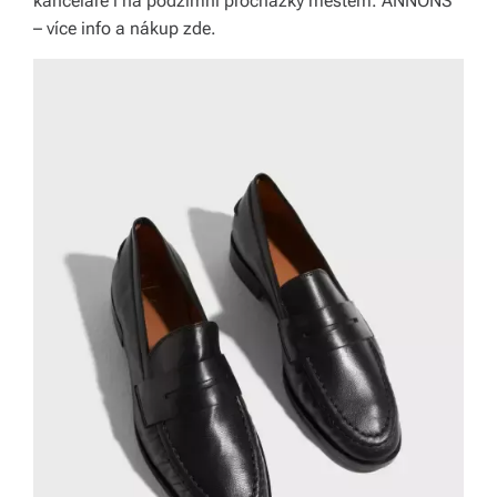
kanceláře i na podzimní procházky městem. ANNONS
– více info a nákup zde.