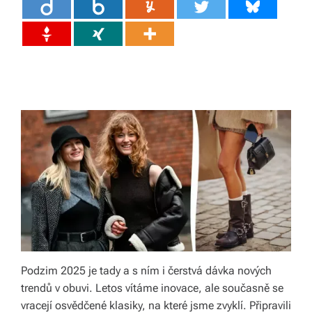
ál
y
a
d
o
pl
ň
k
y
p
r
Podzim 2025 je tady a s ním i čerstvá dávka nových
o
trendů v obuvi. Letos vítáme inovace, ale současně se
v
vracejí osvědčené klasiky, na které jsme zvyklí. Připravili