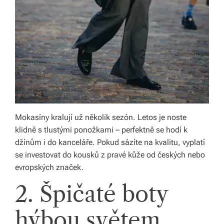
s
k
é
r
e
p
u
Mokasíny kralují už několik sezón. Letos je noste
bl
klidně s tlustými ponožkami – perfektně se hodí k
ic
džínům i do kanceláře. Pokud sázíte na kvalitu, vyplatí
se investovat do kousků z pravé kůže od českých nebo
e
evropských značek.
a
2. Špičaté boty
o
d
hýbou světem