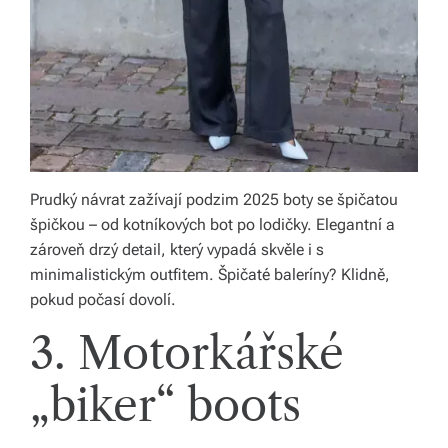
v
í
z
d
a
r
Prudký návrat zažívají podzim 2025 boty se špičatou
špičkou – od kotníkových bot po lodičky. Elegantní a
m
zároveň drzý detail, který vypadá skvěle i s
a.
minimalistickým outfitem. Špičaté baleríny? Klidně,
pokud počasí dovolí.
3. Motorkářské
„biker“ boots