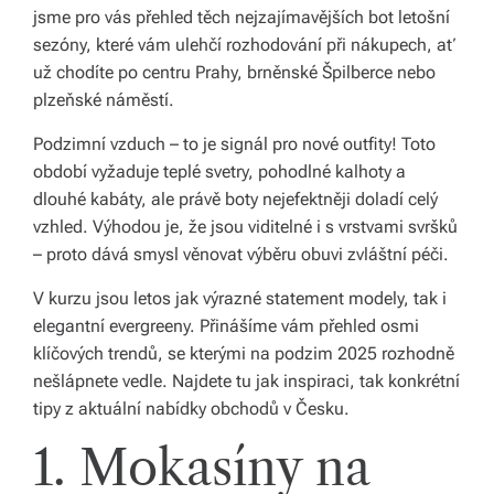
jsme pro vás přehled těch nejzajímavějších bot letošní
á
sezóny, které vám ulehčí rozhodování při nákupech, ať
š
už chodíte po centru Prahy, brněnské Špilberce nebo
plzeňské náměstí.
d
o
Podzimní vzduch – to je signál pro nové outfity! Toto
období vyžaduje teplé svetry, pohodlné kalhoty a
m
dlouhé kabáty, ale právě boty nejefektněji doladí celý
o
vzhled. Výhodou je, že jsou viditelné i s vrstvami svršků
– proto dává smysl věnovat výběru obuvi zvláštní péči.
v.
R
V kurzu jsou letos jak výrazné statement modely, tak i
elegantní evergreeny. Přinášíme vám přehled osmi
y
klíčových trendů, se kterými na podzim 2025 rozhodně
c
nešlápnete vedle. Najdete tu jak inspiraci, tak konkrétní
tipy z aktuální nabídky obchodů v Česku.
hl
1. Mokasíny na
é
d