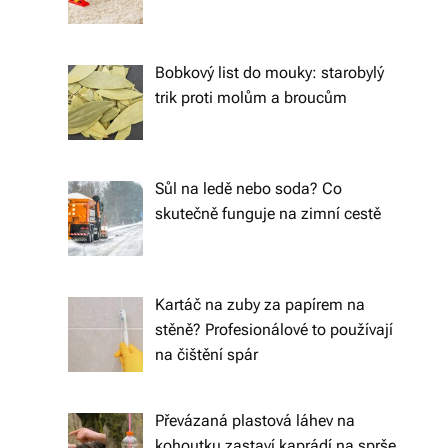
o
d
Bobkový list do mouky: starobylý
trik proti molům a broucům
á
n
í
Sůl na ledě nebo soda? Co
p
skutečně funguje na zimní cestě
o
c
Kartáč na zuby za papírem na
el
stěně? Profesionálové to používají
é
na čištění spár
Č
e
Převázaná plastová láhev na
kohoutku zastaví kaprádí na sprše