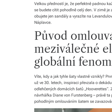
Velkou předností je, že perfektně padnou ka
se budete cítit pohodlně celý den. V zimě j
obujete jen sandály a vyrazíte na Levandulov
Náplavce.
Původ omlouvá
meziválečné e
globální feno
Víte, kdy a jak tyhle šaty vlastně vznikly? Pr
už ve 30. letech, inspiraci převzala o dekádu 
odlehčených domácích šatů „Hooverettes“. Z
návrhářka Diane von Furstenberg – právě ta p
pohodlným omlouváním šatem se zavazován