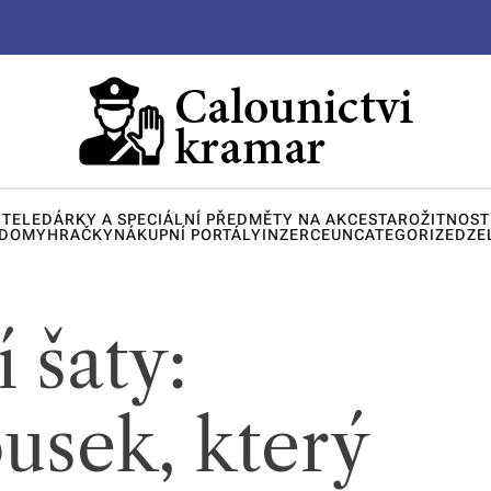
ITELE
DÁRKY A SPECIÁLNÍ PŘEDMĚTY NA AKCE
STAROŽITNOST
 DOMY
HRAČKY
NÁKUPNÍ PORTÁLY
INZERCE
UNCATEGORIZED
ZE
 šaty:
usek, který