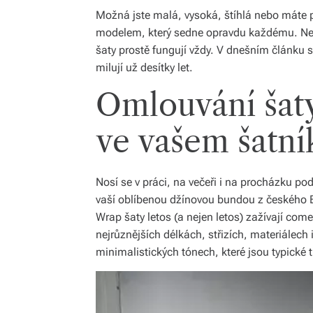
Možná jste malá, vysoká, štíhlá nebo máte pl
modelem, který sedne opravdu každému. Nezá
šaty prostě fungují vždy. V dnešním článku s
milují už desítky let.
Omlouvání šaty
ve vašem šatní
Nosí se v práci, na večeři i na procházku p
vaší oblíbenou džínovou bundou z českého 
Wrap šaty letos (a nejen letos) zažívají comeb
nejrůznějších délkách, střizích, materiálech 
minimalistických tónech, které jsou typické t