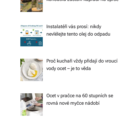
s
k
é
Instalatéři vás prosí: nikdy
r
nevlélejte tento olej do odpadu
e
p
Proč kuchaři vždy přidají do vroucí
u
vody ocet – je to věda
bl
ic
e
Ocet v pračce na 60 stupních se
rovná nové myčce nádobí
a
o
d