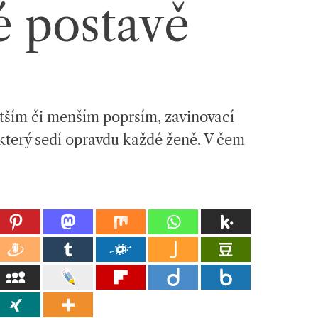
é postavě
větším či menším poprsím, zavinovací
který sedí opravdu každé ženě. V čem