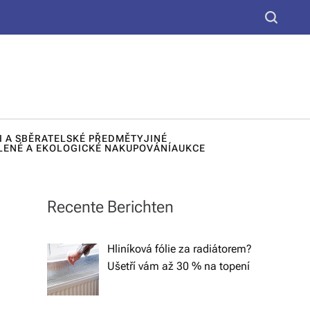
yt
S
k
e
u,
a
d
r
c
e
h
k
I A SBĚRATELSKÉ PŘEDMĚTY
JINÉ
o
LENÉ A EKOLOGICKÉ NAKUPOVÁNÍ
AUKCE
r
a
Recente Berichten
č
n
Hliníková fólie za radiátorem?
Ušetří vám až 30 % na topení
í
lá