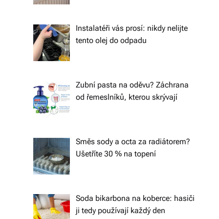
á
š
Instalatéři vás prosí: nikdy nelijte
tento olej do odpadu
d
o
m
Zubní pasta na oděvu? Záchrana
o
od řemeslníků, kterou skrývají
v.
R
Směs sody a octa za radiátorem?
y
Ušetříte 30 % na topení
c
hl
Soda bikarbona na koberce: hasiči
é
ji tedy používají každý den
d