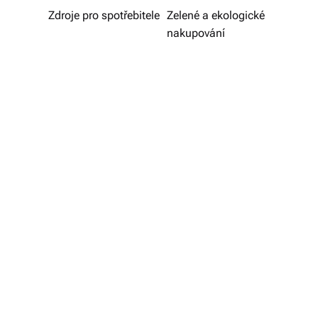
v
Zdroje pro spotřebitele
Zelené a ekologické
nakupování
í
z
d
a
r
m
a.