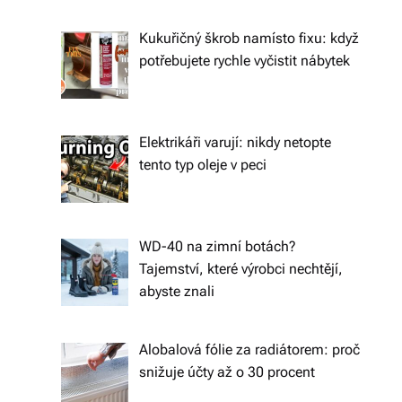
ál
Kukuřičný škrob namísto fixu: když
y
potřebujete rychle vyčistit nábytek
a
d
o
Elektrikáři varují: nikdy netopte
tento typ oleje v peci
pl
ň
k
WD-40 na zimní botách?
y
Tajemství, které výrobci nechtějí,
abyste znali
p
r
Alobalová fólie za radiátorem: proč
o
snižuje účty až o 30 procent
v