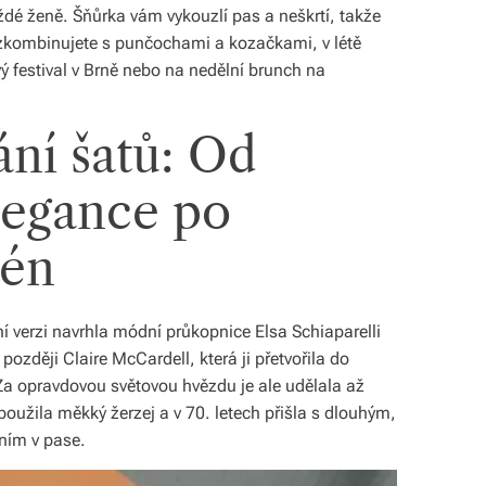
ždé ženě. Šňůrka vám vykouzlí pas a neškrtí, takže
e zkombinujete s punčochami a kozačkami, v létě
ý festival v Brně nebo na nedělní brunch na
ní šatů: Od
legance po
mén
vní verzi navrhla módní průkopnice Elsa Schiaparelli
později Claire McCardell, která ji přetvořila do
a opravdovou světovou hvězdu je ale udělala až
oužila měkký žerzej a v 70. letech přišla s dlouhým,
ím v pase.