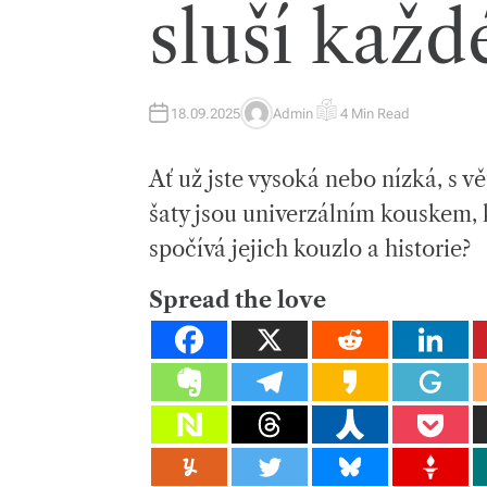
sluší každ
18.09.2025
Admin
4 Min Read
A
E
U
S
T
T
H
I
Ať už jste vysoká nebo nízká, s 
O
M
R
A
T
šaty jsou univerzálním kouskem, 
E
D
spočívá jejich kouzlo a historie?
R
E
A
D
Spread the love
T
I
M
E