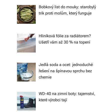
tk
Bobkový list do mouky: starobylý
y,
trik proti molům, který funguje
p
ot
Hliníková fólie za radiátorem?
a
Ušetří vám až 30 % na topení
h
o
v
Jedlá soda a ocet: jednoduché
řešení na špinavou sprchu bez
é
chemie
m
at
WD-40 na zimní boty: tajemství,
e
které výrobci tají
ri