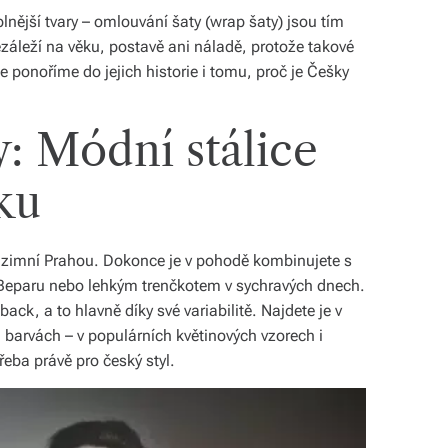
nější tvary – omlouvání šaty (wrap šaty) jsou tím
leží na věku, postavě ani náladě, protože takové
e ponoříme do jejich historie i tomu, proč je Češky
: Módní stálice
ku
odzimní Prahou. Dokonce je v pohodě kombinujete s
Beparu nebo lehkým trenčkotem v sychravých dnech.
ack, a to hlavně díky své variabilitě. Najdete je v
i barvách – v populárních květinových vzorech i
řeba právě pro český styl.