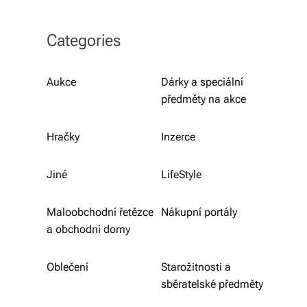
b
o
Categories
r
n
Aukce
Dárky a speciální
předměty na akce
é
p
Hračky
Inzerce
o
r
Jiné
LifeStyle
a
Maloobchodní řetězce
Nákupní portály
d
a obchodní domy
e
Oblečení
Starožitnosti a
n
sběratelské předměty
st