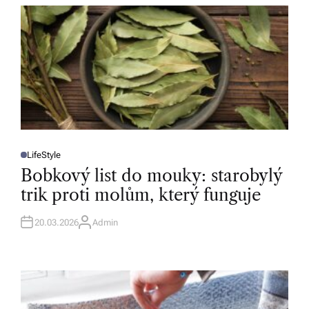
R
LifeStyle
P
O
Bobkový list do mouky: starobylý
S
T
trik proti molům, který funguje
E
D
I
N
20.03.2026
Admin
A
U
T
H
O
R