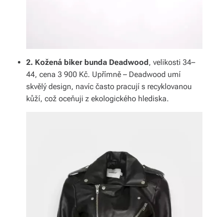
v
í
z
d
2. Kožená biker bunda Deadwood
, velikosti 34–
44, cena 3 900 Kč. Upřímně – Deadwood umí
a
skvělý design, navíc často pracují s recyklovanou
r
kůží, což oceňuji z ekologického hlediska.
m
a.