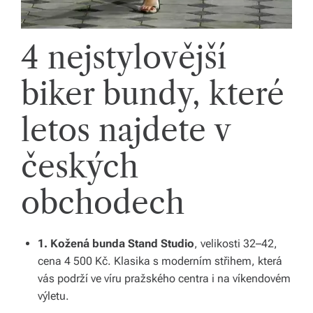
s
k
4 nejstylovější
é
r
biker bundy, které
e
letos najdete v
p
u
českých
bl
obchodech
ic
e
1. Kožená bunda Stand Studio
, velikosti 32–42,
a
cena 4 500 Kč. Klasika s moderním střihem, která
o
vás podrží ve víru pražského centra i na víkendovém
d
výletu.