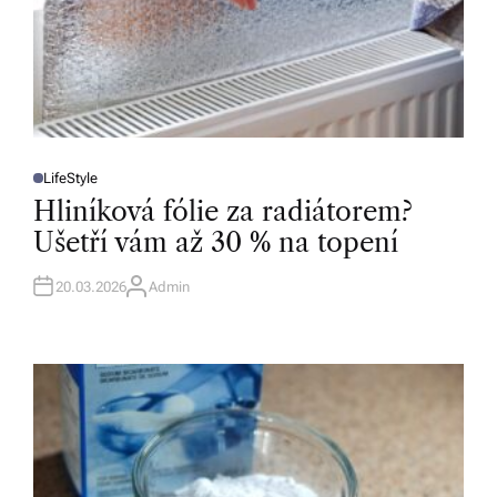
LifeStyle
P
O
Hliníková fólie za radiátorem?
S
T
Ušetří vám až 30 % na topení
E
D
I
N
20.03.2026
Admin
A
U
T
H
O
R