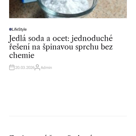
LifeStyle
P
O
Jedlá soda a ocet: jednoduché
S
T
řešení na špinavou sprchu bez
E
D
chemie
I
N
20.03.2026
Admin
A
U
T
H
O
R