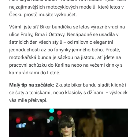
nejzajímavějších motocyklových modelů, které letos v
á
Česku prostě musíte vyzkoušet.
š
Všimli jste si? Biker bundička se letos výrazně vrací na
d
ulice Prahy, Brna i Ostravy. Nenápadně se usadila v
o
šatnících žen všech stylů – od milovnic elegantní
jednoduchosti až po fanynky jemného boho. Prostě,
m
motorkářská bunda je sázkou na jistotu, ať jdete na
o
pracovní schůzku do Karlína nebo na večerní drinky s
v.
kamarádkami do Letné.
R
Malý tip na začátek:
Zkuste biker bundu sladit klidně i
se šaty a teniskami, nebo klasicky s džínami – výsledek
y
vás mile překvapí.
c
hl
é
d