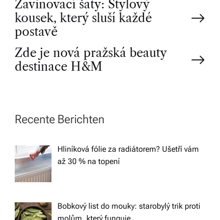
P
Zavinovací šaty: Stylový
kousek, který sluší každé
o
postavě
Zde je nová pražská beauty
s
destinace H&M
t
n
Recente Berichten
a
Hliníková fólie za radiátorem? Ušetří vám
v
až 30 % na topení
i
g
Bobkový list do mouky: starobylý trik proti
molům, který funguje