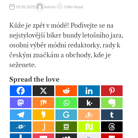
tk
18.09.2025
Admin
3 Min Read
A
E
U
S
y,
T
T
H
I
p
Kůže je zpět v módě! Podívejte se na
O
M
R
A
T
nejstylovější biker bundy letošního jara,
ot
E
D
osobní výběr módní redaktorky, rady k
R
a
E
A
českým značkám a obchody, kde je
h
D
T
seženete.
I
o
M
E
v
Spread the love
é
m
at
e
ri