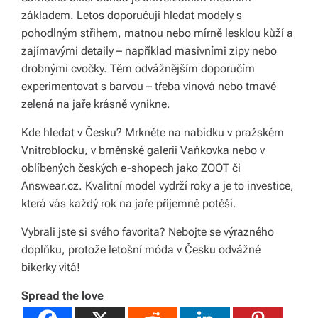
základem. Letos doporučuji hledat modely s
pohodlným střihem, matnou nebo mírně lesklou kůží a
zajímavými detaily – například masivními zipy nebo
drobnými cvočky. Těm odvážnějším doporučím
experimentovat s barvou – třeba vínová nebo tmavě
zelená na jaře krásně vynikne.
Kde hledat v Česku? Mrkněte na nabídku v pražském
Vnitroblocku, v brněnské galerii Vaňkovka nebo v
oblíbených českých e-shopech jako ZOOT či
Answear.cz. Kvalitní model vydrží roky a je to investice,
která vás každý rok na jaře příjemně potěší.
Vybrali jste si svého favorita? Nebojte se výrazného
doplňku, protože letošní móda v Česku odvážné
bikerky vítá!
Spread the love