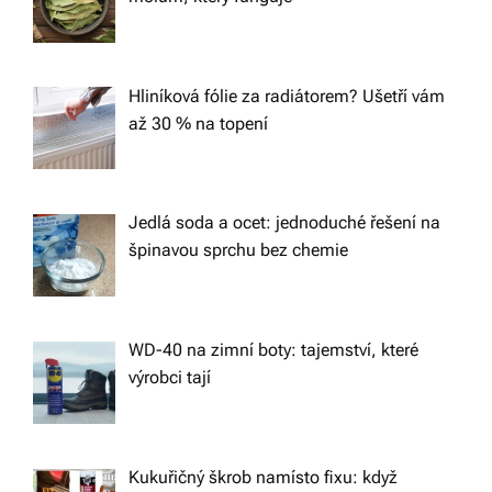
a
t
Hliníková fólie za radiátorem? Ušetří vám
až 30 % na topení
i
o
Jedlá soda a ocet: jednoduché řešení na
špinavou sprchu bez chemie
n
WD-40 na zimní boty: tajemství, které
výrobci tají
Kukuřičný škrob namísto fixu: když