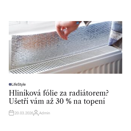
LifeStyle
P
O
Hliníková fólie za radiátorem?
S
T
Ušetří vám až 30 % na topení
E
D
I
N
20.03.2026
Admin
A
U
T
H
O