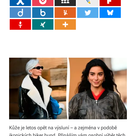
ál
y
a
d
o
pl
ň
k
y
p
r
o
Kůže je letos opět na výsluní – a zejména v podobě
v
ikonických biker bund. Přináším vám osobní výběr těch