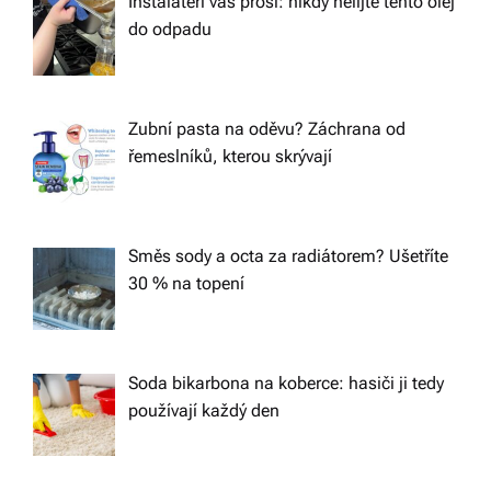
Instalatéři vás prosí: nikdy nelijte tento olej
do odpadu
Zubní pasta na oděvu? Záchrana od
řemeslníků, kterou skrývají
Směs sody a octa za radiátorem? Ušetříte
30 % na topení
Soda bikarbona na koberce: hasiči ji tedy
používají každý den