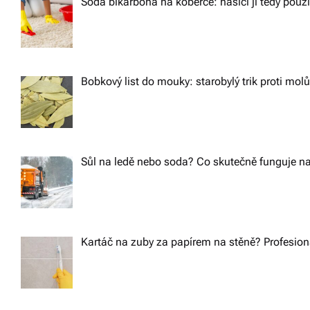
Soda bikarbona na koberce: hasiči ji tedy použ
Bobkový list do mouky: starobylý trik proti m
Sůl na ledě nebo soda? Co skutečně funguje na
Kartáč na zuby za papírem na stěně? Profesioná