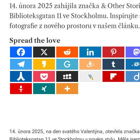
H
I
tk
14. února 2025 zahájila značka & Other Stor
O
M
R
A
T
y,
Biblioteksgatan 11 ve Stockholmu. Inspirujte
E
D
p
fotografie z nového prostoru v našem článku.
R
E
A
ot
D
Spread the love
T
I
a
M
E
h
o
v
é
m
at
e
14. února 2025, na den svatého Valentýna, otevřela značka
ri
Biblioteksgatan 11 ve Stockholmu v novém stylu. Měla jsem