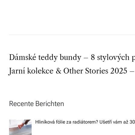
b
o
r
n
é
P
p
Dámské teddy bundy – 8 stylových p
o
Jarní kolekce & Other Stories 2025 –
o
r
s
a
d
t
Recente Berichten
e
n
n
Hliníková fólie za radiátorem? Ušetří vám až 3
st