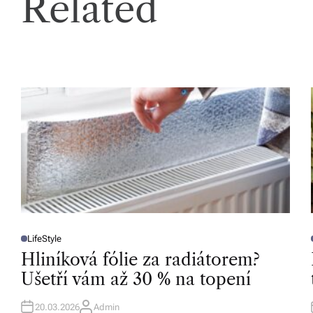
Related
o
d
á
n
í
p
o
c
el
LifeStyle
é
P
O
Hliníková fólie za radiátorem?
S
Č
T
T
Ušetří vám až 30 % na topení
E
D
e
I
I
N
20.03.2026
Admin
A