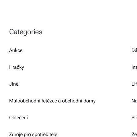
Categories
Aukce
Dá
Hračky
In
Jiné
Li
Maloobchodní řetězce a obchodní domy
Ná
Oblečení
St
Zdroje pro spotřebitele
Ze