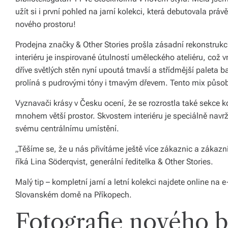
ál
užít si i první pohled na jarní kolekci, která debutovala prá
nového prostoru!
y
a
Prodejna značky & Other Stories prošla zásadní rekonstrukcí
interiéru je inspirované útulností uměleckého ateliéru, co
d
dříve světlých stěn nyní upoutá tmavší a střídmější paleta b
o
prolíná s pudrovými tóny i tmavým dřevem. Tento mix působí 
pl
Vyznavači krásy v Česku ocení, že se rozrostla také sekce 
ň
mnohem větší prostor. Skvostem interiéru je speciálně navrže
svému centrálnímu umístění.
k
„Těšíme se, že u nás přivítáme ještě více zákaznic a zákazn
y
říká Lina Söderqvist, generální ředitelka & Other Stories.
p
Malý tip – kompletní jarní a letní kolekci najdete online na
r
Slovanském domě na Příkopech.
o
Fotografie nového 
v