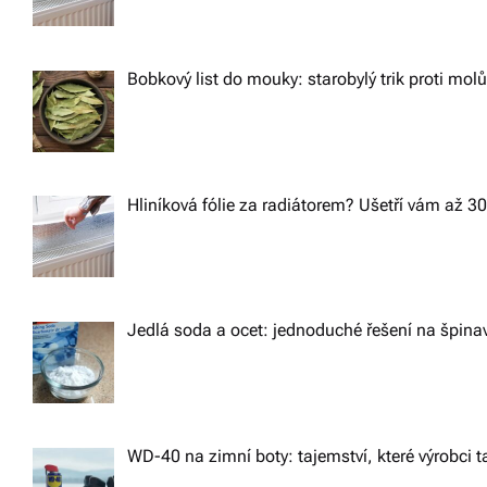
a
v
v
í
Bobkový list do mouky: starobylý trik proti mol
z
i
d
g
a
Hliníková fólie za radiátorem? Ušetří vám až 3
r
a
m
t
a.
Jedlá soda a ocet: jednoduché řešení na špin
i
o
n
WD-40 na zimní boty: tajemství, které výrobci ta