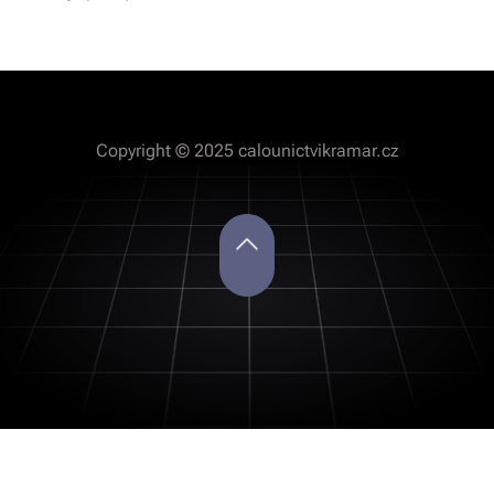
Copyright © 2025 calounictvikramar.cz