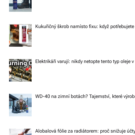
Kukuřičný škrob namísto fixu: když potřebujete 
Elektrikáři varují: nikdy netopte tento typ oleje v
WD-40 na zimní botách? Tajemství, které výrobc
Alobalová fólie za radiátorem: proč snižuje účt