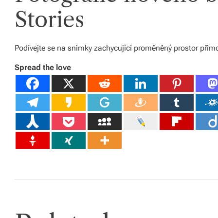
Stories
á
š
d
Podívejte se na snímky zachycující proměněný prostor přím
o
Spread the love
m
o
v.
R
y
c
hl
é
d