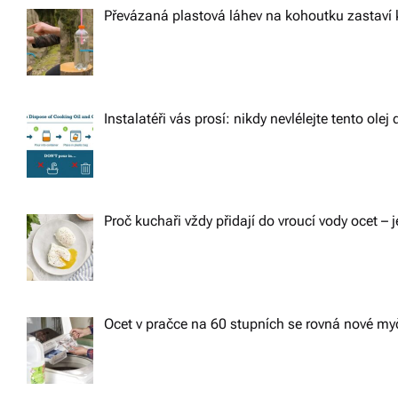
Převázaná plastová láhev na kohoutku zastaví 
Instalatéři vás prosí: nikdy nevlélejte tento ole
Proč kuchaři vždy přidají do vroucí vody ocet – j
Ocet v pračce na 60 stupních se rovná nové m