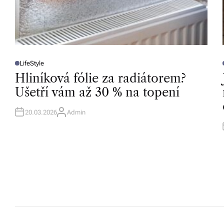
v
í
z
d
LifeStyle
P
O
Hliníková fólie za radiátorem?
a
S
T
T
Ušetří vám až 30 % na topení
E
r
D
I
I
N
m
20.03.2026
Admin
A
U
T
a.
H
O
R