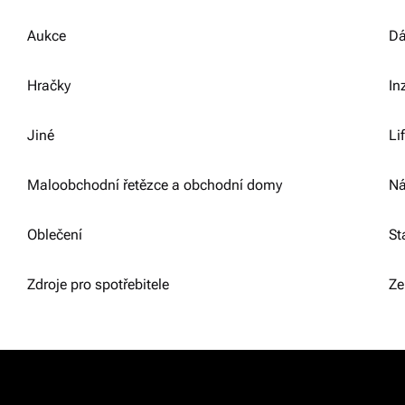
Aukce
Dá
Hračky
In
Jiné
Li
Maloobchodní řetězce a obchodní domy
Ná
Oblečení
St
Zdroje pro spotřebitele
Ze