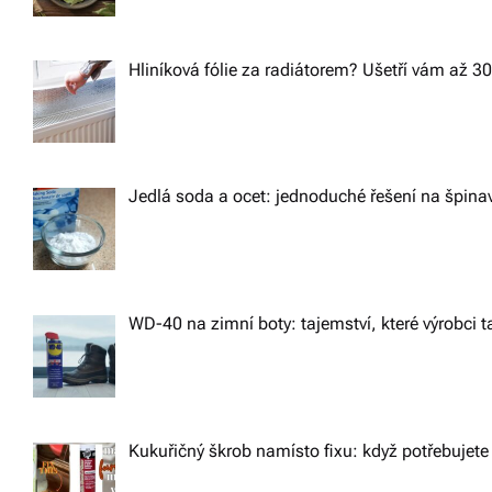
g
a
Hliníková fólie za radiátorem? Ušetří vám až 3
t
i
Jedlá soda a ocet: jednoduché řešení na špin
o
n
WD-40 na zimní boty: tajemství, které výrobci ta
Kukuřičný škrob namísto fixu: když potřebujete 