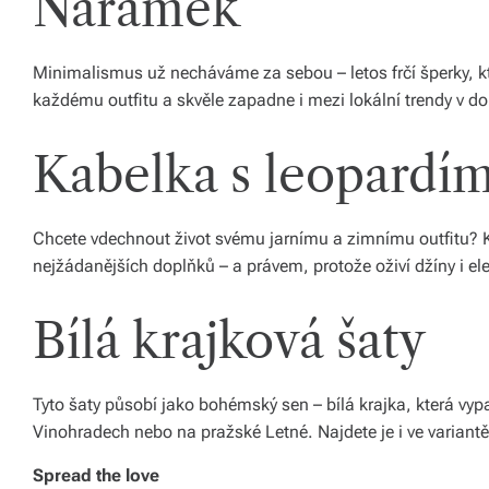
Náramek
o
d
Minimalismus už necháváme za sebou – letos frčí šperky, k
každému outfitu a skvěle zapadne i mezi lokální trendy v do
á
n
Kabelka s leopardí
í
p
Chcete vdechnout život svému jarnímu a zimnímu outfitu? 
o
nejžádanějších doplňků – a právem, protože oživí džíny i ele
c
Bílá krajková šaty
el
é
Tyto šaty působí jako bohémský sen – bílá krajka, která vy
Č
Vinohradech nebo na pražské Letné. Najdete je i ve variantě
e
Spread the love