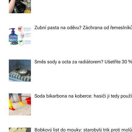
Zubní pasta na oděvu? Záchrana od řemeslníků,
Směs sody a octa za radiátorem? Ušetříte 30 %
Soda bikarbona na koberce: hasiči ji tedy použ
Bobkový list do mouky: starobylý trik proti m