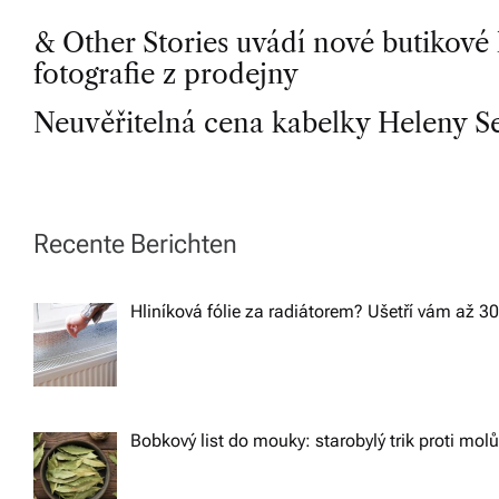
P
& Other Stories uvádí nové butikové
fotografie z prodejny
o
Neuvěřitelná cena kabelky Heleny S
s
t
Recente Berichten
n
Hliníková fólie za radiátorem? Ušetří vám až 3
a
v
Bobkový list do mouky: starobylý trik proti mol
i