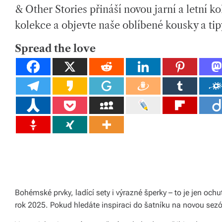
H
I
tk
& Other Stories přináší novou jarní a letní k
O
M
R
A
T
y,
kolekce a objevte naše oblíbené kousky a tip
E
D
p
R
E
Spread the love
A
ot
D
T
I
a
M
E
h
o
v
é
m
at
Bohémské prvky, ladící sety i výrazné šperky – to je jen ochu
e
rok 2025. Pokud hledáte inspiraci do šatníku na novou sezón
ri