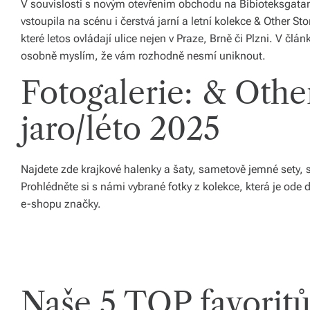
V souvislosti s novým otevřením obchodu na Bibioteksgatan
ál
vstoupila na scénu i čerstvá jarní a letní kolekce & Other St
y
které letos ovládají ulice nejen v Praze, Brně či Plzni. V čl
osobně myslím, že vám rozhodně nesmí uniknout.
a
Fotogalerie: & Othe
d
o
jaro/léto 2025
pl
ň
Najdete zde krajkové halenky a šaty, sametově jemné sety, s
k
Prohlédněte si s námi vybrané fotky z kolekce, která je o
e-shopu značky.
y
p
r
o
Naše 5 TOP favoritů
v