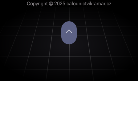
Copyright © 2025 calounictvikramar.cz