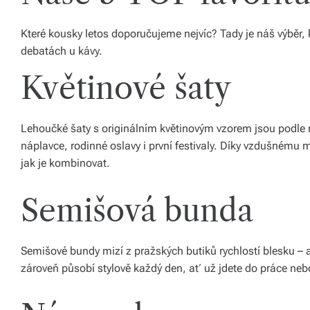
á
Které kousky letos doporučujeme nejvíc? Tady je náš výběr, k
š
debatách u kávy.
d
Květinové šaty
o
m
Lehoučké šaty s originálním květinovým vzorem jsou podle 
o
náplavce, rodinné oslavy i první festivaly. Díky vzdušnému
v.
jak je kombinovat.
R
Semišová bunda
y
c
Semišové bundy mizí z pražských butiků rychlostí blesku – a
hl
zároveň působí stylově každý den, ať už jdete do práce ne
é
d