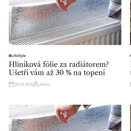
b
o
r
n
é
p
LifeStyle
P
O
Hliníková fólie za radiátorem?
o
S
T
T
Ušetří vám až 30 % na topení
E
r
D
I
I
N
a
20.03.2026
Admin
A
U
T
d
H
O
e
R
n
st