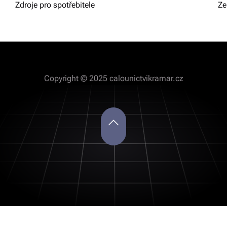
Zdroje pro spotřebitele
Ze
Copyright © 2025 calounictvikramar.cz