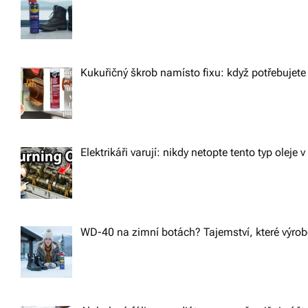
Kukuřičný škrob namísto fixu: když potřebujete 
Elektrikáři varují: nikdy netopte tento typ oleje v
WD-40 na zimní botách? Tajemství, které výrobc