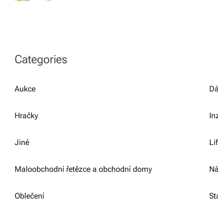
Categories
Aukce
Dá
Hračky
In
Jiné
Li
Maloobchodní řetězce a obchodní domy
Ná
Oblečení
St