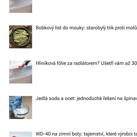
a
v
Bobkový list do mouky: starobylý trik proti mol
i
g
a
Hliníková fólie za radiátorem? Ušetří vám až 3
t
i
Jedlá soda a ocet: jednoduché řešení na špin
o
n
WD-40 na zimní boty: tajemství, které výrobci ta