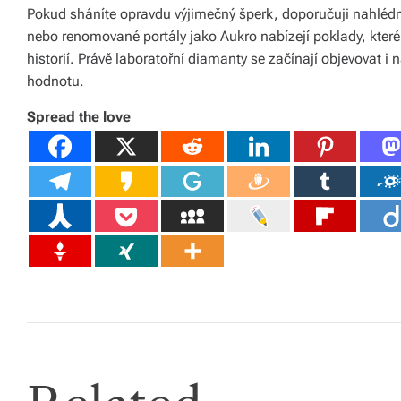
Pokud sháníte opravdu výjimečný šperk, doporučuji nahléd
o
nebo renomované portály jako Aukro nabízejí poklady, které
d
historií. Právě laboratořní diamanty se začínají objevovat i 
hodnotu.
á
Spread the love
n
í
p
o
c
el
é
Č
e