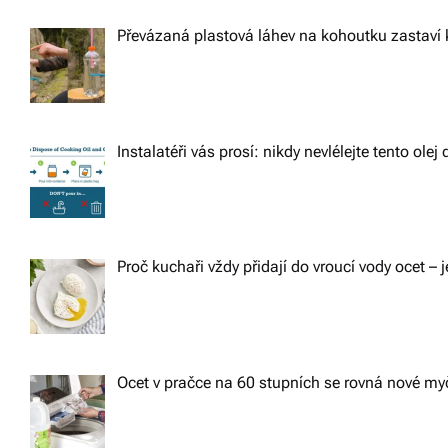
Převázaná plastová láhev na kohoutku zastaví 
Instalatéři vás prosí: nikdy nevlélejte tento ole
Proč kuchaři vždy přidají do vroucí vody ocet – j
Ocet v pračce na 60 stupních se rovná nové m