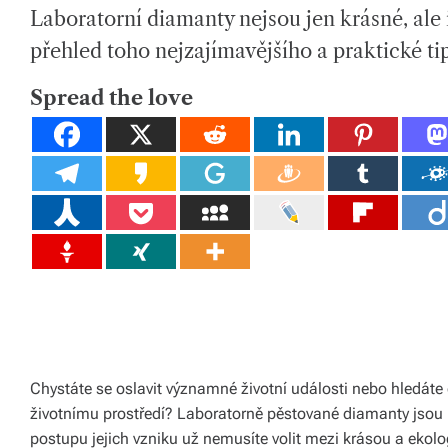
H
I
tk
Laboratorní diamanty nejsou jen krásné, ale 
O
M
R
A
T
y,
přehled toho nejzajímavějšího a praktické t
E
D
p
R
E
Spread the love
A
ot
D
T
I
a
M
E
h
o
v
é
m
at
Chystáte se oslavit významné životní události nebo hledáte d
e
životnímu prostředí? Laboratorně pěstované diamanty jsou
ri
postupu jejich vzniku už nemusíte volit mezi krásou a ekol