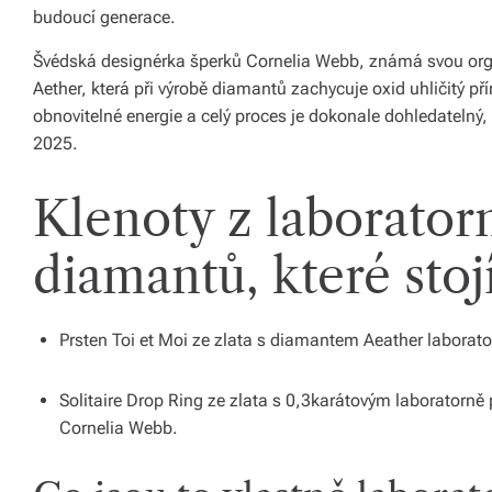
budoucí generace.
ál
y
Švédská designérka šperků Cornelia Webb, známá svou organi
Aether, která při výrobě diamantů zachycuje oxid uhličitý p
a
obnovitelné energie a celý proces je dokonale dohledatelný
d
2025.
o
Klenoty z laborator
pl
ň
diamantů, které stoj
k
y
Prsten Toi et Moi ze zlata s diamantem Aeather laborato
p
Solitaire Drop Ring ze zlata s 0,3karátovým laborator
r
Cornelia Webb.
o
v