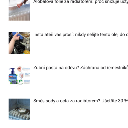
Alobalová fólie za radiátorem: proč snižuje účt
Instalatéři vás prosí: nikdy nelijte tento olej d
Zubní pasta na oděvu? Záchrana od řemeslníků,
Směs sody a octa za radiátorem? Ušetříte 30 %