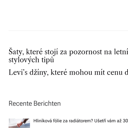
v
í
z
d
a
P
Šaty, které stojí za pozornost na let
r
stylových tipů
m
o
Levi’s džíny, které mohou mít cenu d
a.
s
t
Recente Berichten
n
Hliníková fólie za radiátorem? Ušetří vám až 3