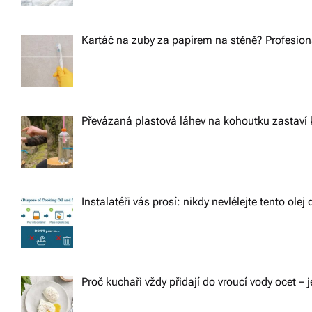
Kartáč na zuby za papírem na stěně? Profesioná
Převázaná plastová láhev na kohoutku zastaví 
Instalatéři vás prosí: nikdy nevlélejte tento ole
Proč kuchaři vždy přidají do vroucí vody ocet – j