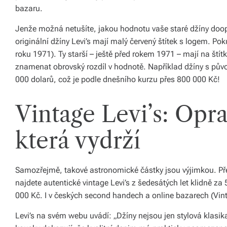
ál
bazaru.
y
Jenže možná netušíte, jakou hodnotu vaše staré džíny doopr
originální džíny Levi’s mají malý červený štítek s logem. Pok
a
roku 1971). Ty starší –⁠ ještě před rokem 1971 –⁠ mají na št
d
znamenat obrovský rozdíl v hodnotě. Například džíny s původ
o
000 dolarů, což je podle dnešního kurzu přes 800 000 Kč!
pl
Vintage Levi’s: Opra
ň
která vydrží
k
y
p
Samozřejmě, takové astronomické částky jsou výjimkou. Př
najdete autentické vintage Levi’s z šedesátých let klidně z
r
000 Kč. I v českých second handech a online bazarech (Vinte
o
Levi’s na svém webu uvádí: „Džíny nejsou jen stylová klasika
v