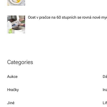
Ocet v pračce na 60 stupních se rovná nové m
Categories
Aukce
Dá
Hračky
In
Jiné
Li