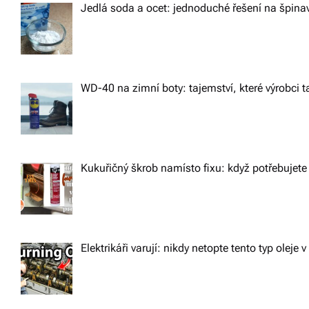
i
Jedlá soda a ocet: jednoduché řešení na špin
o
n
WD-40 na zimní boty: tajemství, které výrobci ta
Kukuřičný škrob namísto fixu: když potřebujete 
Elektrikáři varují: nikdy netopte tento typ oleje v