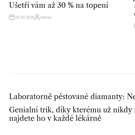
T
T
b
Ušetří vám až 30 % na topení
E
D
o
I
I
N
20.03.2026
Admin
A
U
r
T
H
n
O
R
é
p
o
r
a
P
Laboratorně pěstované diamanty: Ne
d
e
Genialní trik, díky kterému už nikdy
o
najdete ho v každé lékárně
n
s
st