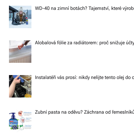
WD-40 na zimní botách? Tajemství, které výrobc
Alobalová fólie za radiátorem: proč snižuje účt
Instalatéři vás prosí: nikdy nelijte tento olej d
Zubní pasta na oděvu? Záchrana od řemeslníků,