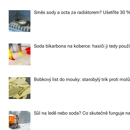
Směs sody a octa za radiátorem? Ušetříte 30 %
Soda bikarbona na koberce: hasiči ji tedy použ
Bobkový list do mouky: starobylý trik proti m
Sůl na ledě nebo soda? Co skutečně funguje na