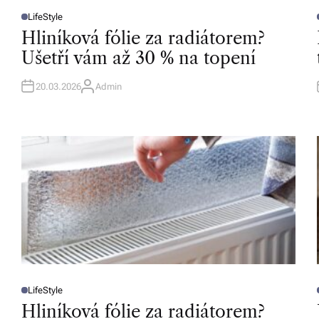
s
LifeStyle
P
k
O
Hliníková fólie za radiátorem?
S
T
T
é
Ušetří vám až 30 % na topení
E
D
r
I
I
N
20.03.2026
Admin
A
U
e
T
H
p
O
R
u
bl
ic
e
a
o
LifeStyle
P
d
O
Hliníková fólie za radiátorem?
S