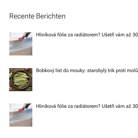
v
t
Recente Berichten
í
n
z
Hliníková fólie za radiátorem? Ušetří vám až 3
d
a
a
v
r
m
Bobkový list do mouky: starobylý trik proti mol
i
a.
g
a
Hliníková fólie za radiátorem? Ušetří vám až 3
t