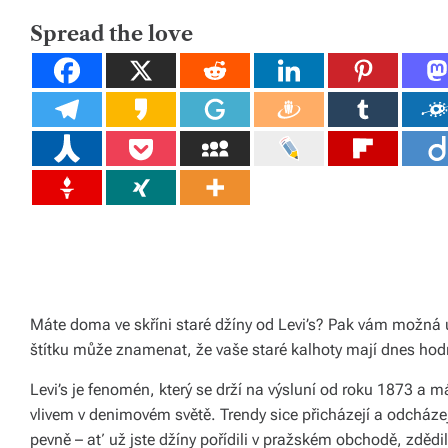
D
tk
R
E
Spread the love
y,
A
D
T
p
I
M
E
ot
a
h
o
v
é
m
Máte doma ve skříni staré džíny od Levi’s? Pak vám možná
štítku může znamenat, že vaše staré kalhoty mají dnes hodn
at
Levi’s je fenomén, který se drží na výsluní od roku 1873 a 
e
vlivem v denimovém světě. Trendy sice přicházejí a odcházejí,
ri
pevně –⁠ ať už jste džíny pořídili v pražském obchodě, zdědil