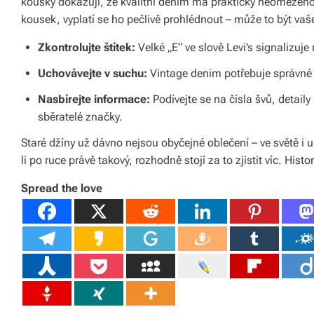
kousky dokazují, že kvalitní denim má prakticky neomezenou
á
kousek, vyplatí se ho pečlivě prohlédnout – může to být vaše
š
Zkontrolujte štítek:
Velké „E“ ve slově Levi’s signalizuj
d
Uchovávejte v suchu:
Vintage denim potřebuje správné s
o
Nasbírejte informace:
Podívejte se na čísla švů, detail
m
sběratelé značky.
o
Staré džíny už dávno nejsou obyčejné oblečení – ve světě i 
li po ruce právě takový, rozhodně stojí za to zjistit víc. His
v.
R
Spread the love
y
c
hl
é
d