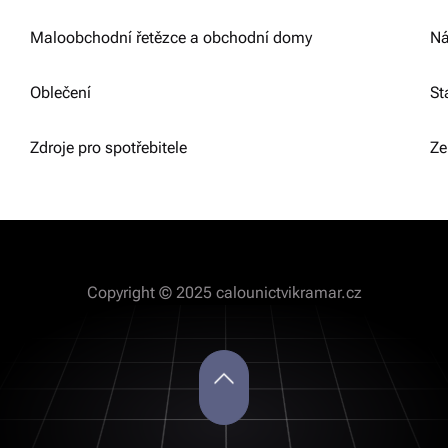
Maloobchodní řetězce a obchodní domy
Ná
Oblečení
St
Zdroje pro spotřebitele
Ze
Copyright © 2025 calounictvikramar.cz