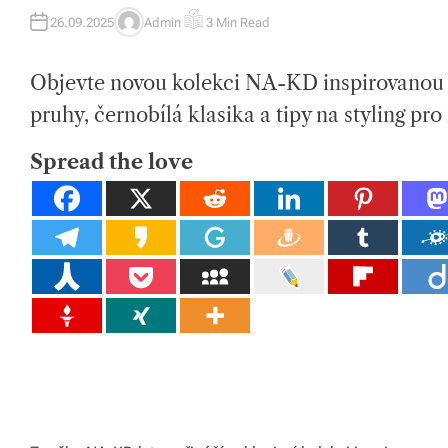
tk
26.09.2025
Admin
3 Min Read
A
E
U
S
y,
T
T
H
I
p
Objevte novou kolekci NA-KD inspirovanou 
O
M
R
A
T
pruhy, černobílá klasika a tipy na styling pr
ot
E
D
R
a
E
Spread the love
A
h
D
T
I
o
M
E
v
é
m
at
e
ri