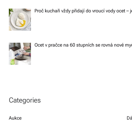
Proč kuchaři vždy přidají do vroucí vody ocet – j
Ocet v pračce na 60 stupních se rovná nové m
Categories
Aukce
Dá