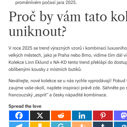
proměnlivém počasí jara 2025.
o
Proč by vám tato k
d
uniknout?
á
n
V roce 2025 se trend výrazných vzorů i kombinací luxusního
í
velkých městech, jako je Praha nebo Brno, vidíme čím dál ví
p
Kolekce Linn Eklund x NA-KD tento trend překlápí do dost
o
oblíbenými kousky z místních butiků.
c
Neváhejte, nové kolekce se u nás rychle vyprodávají! Pokud 
zaujme vaše okolí, najdete inspiraci právě zde. Sáhněte po
el
francouzský „esprit“ a česky nápadité kombinace.
é
Spread the love
Č
e