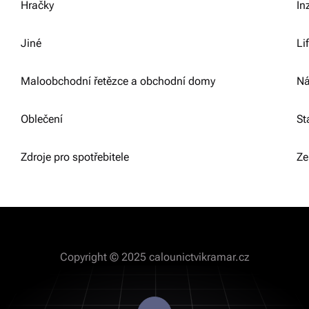
Hračky
In
Jiné
Li
Maloobchodní řetězce a obchodní domy
Ná
Oblečení
St
Zdroje pro spotřebitele
Ze
Copyright © 2025 calounictvikramar.cz