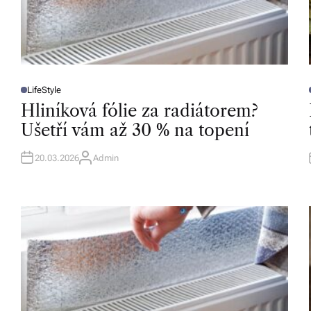
b
o
r
n
LifeStyle
P
é
O
Hliníková fólie za radiátorem?
S
T
T
Ušetří vám až 30 % na topení
p
E
D
I
I
o
N
20.03.2026
Admin
A
U
r
T
H
O
a
R
d
e
n
st