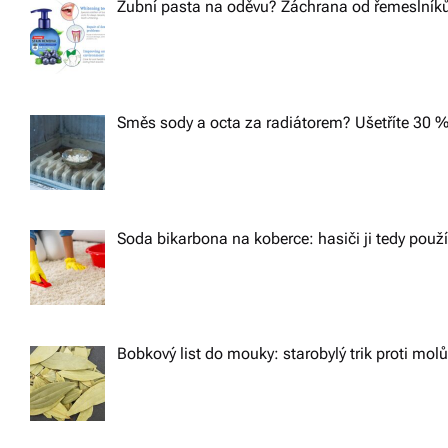
Zubní pasta na oděvu? Záchrana od řemeslníků,
Směs sody a octa za radiátorem? Ušetříte 30 %
Soda bikarbona na koberce: hasiči ji tedy použ
Bobkový list do mouky: starobylý trik proti m