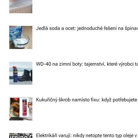
a
t
Jedlá soda a ocet: jednoduché řešení na špin
i
o
n
WD-40 na zimní boty: tajemství, které výrobci ta
Kukuřičný škrob namísto fixu: když potřebujete 
Elektrikáři varují: nikdy netopte tento typ oleje v