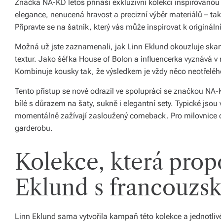
Značka NA-KD letos přináší exkluzivní kolekci inspirovanou
ál
elegance, nenucená hravost a precizní výběr materiálů – t
y
Připravte se na šatník, který vás může inspirovat k originá
a
Možná už jste zaznamenali, jak Linn Eklund okouzluje ska
textur. Jako šéfka House of Bolon a influencerka vyznává v 
d
Kombinuje kousky tak, že výsledkem je vždy něco neotřelého
o
Tento přístup se nově odrazil ve spolupráci se značkou NA-
pl
bílé s důrazem na šaty, sukně i elegantní sety. Typické jsou
ň
momentálně zažívají zasloužený comeback. Pro milovnice ori
garderobu.
k
y
Kolekce, která propo
p
Eklund s francouzs
r
o
v
Linn Eklund sama vytvořila kampaň této kolekce a jednotli