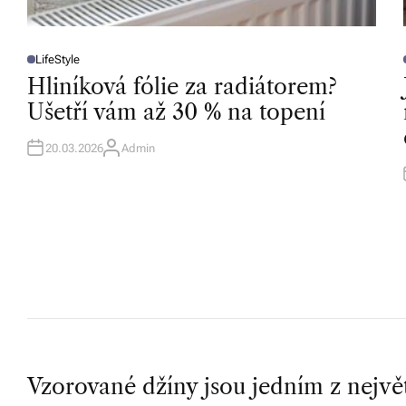
v
í
LifeStyle
P
O
z
Hliníková fólie za radiátorem?
S
T
T
Ušetří vám až 30 % na topení
d
E
D
I
I
a
N
20.03.2026
Admin
A
U
r
T
H
O
m
R
a.
P
Vzorované džíny jsou jedním z nejvě