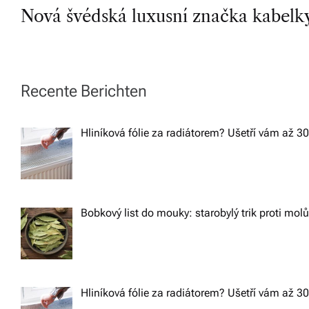
Nová švédská luxusní značka kabelky
o
s
t
Recente Berichten
n
Hliníková fólie za radiátorem? Ušetří vám až 3
a
v
Bobkový list do mouky: starobylý trik proti mol
i
g
Hliníková fólie za radiátorem? Ušetří vám až 3