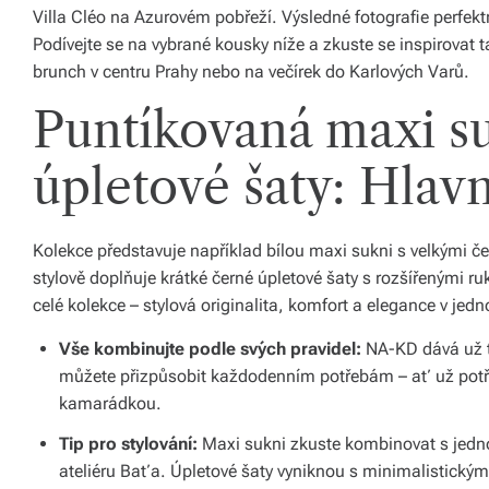
Villa Cléo na Azurovém pobřeží. Výsledné fotografie perfekt
á
Podívejte se na vybrané kousky níže a zkuste se inspirovat 
š
brunch v centru Prahy nebo na večírek do Karlových Varů.
d
Puntíkovaná maxi su
o
úpletové šaty: Hlav
m
o
Kolekce představuje například bílou maxi sukni s velkými 
v.
stylově doplňuje krátké černé úpletové šaty s rozšířenými ruk
R
celé kolekce – stylová originalita, komfort a elegance v jed
y
Vše kombinujte podle svých pravidel:
NA-KD dává už tr
c
můžete přizpůsobit každodenním potřebám – ať už potře
kamarádkou.
hl
Tip pro stylování:
Maxi sukni zkuste kombinovat s jedn
é
ateliéru Baťa. Úpletové šaty vyniknou s minimalistickými
d