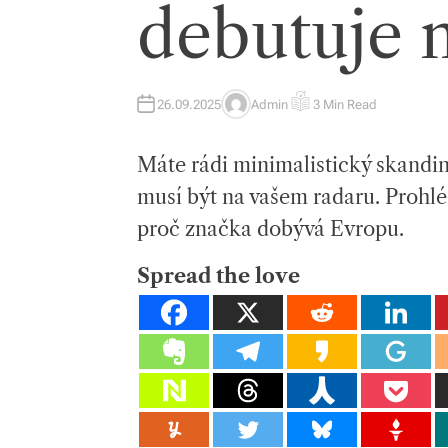
debutuje n
26.09.2025
Admin
3 Min Read
A
E
U
S
T
T
H
I
Máte rádi minimalistický skandin
O
M
R
A
T
musí být na vašem radaru. Prohlédn
E
D
proč značka dobývá Evropu.
R
E
A
D
Spread the love
T
I
M
E