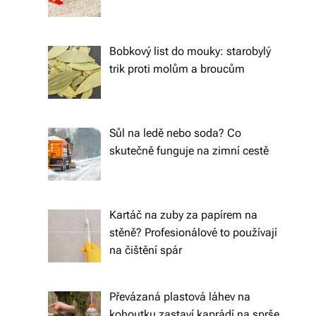
o
d
Bobkový list do mouky: starobylý
trik proti molům a broucům
á
n
í
Sůl na ledě nebo soda? Co
p
skutečně funguje na zimní cestě
o
c
Kartáč na zuby za papírem na
el
stěně? Profesionálové to používají
é
na čištění spár
Č
e
Převázaná plastová láhev na
kohoutku zastaví kaprádí na sprše