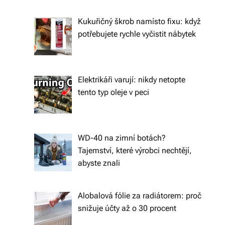
ál
Kukuřičný škrob namísto fixu: když
y
potřebujete rychle vyčistit nábytek
a
d
o
Elektrikáři varují: nikdy netopte
tento typ oleje v peci
pl
ň
k
WD-40 na zimní botách?
y
Tajemství, které výrobci nechtějí,
abyste znali
p
r
Alobalová fólie za radiátorem: proč
o
snižuje účty až o 30 procent
v