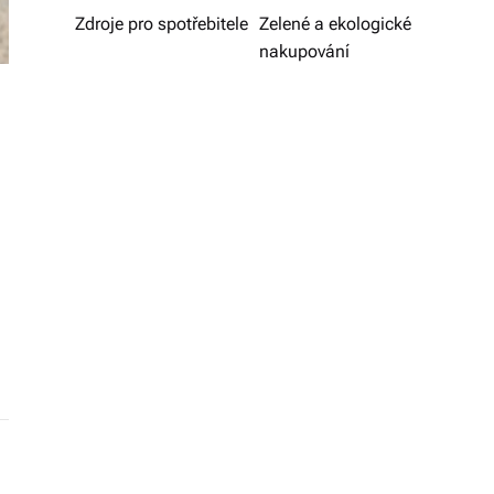
v
Zdroje pro spotřebitele
Zelené a ekologické
nakupování
í
z
d
a
r
m
a.