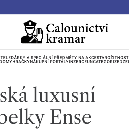
ITELE
DÁRKY A SPECIÁLNÍ PŘEDMĚTY NA AKCE
STAROŽITNOST
 DOMY
HRAČKY
NÁKUPNÍ PORTÁLY
INZERCE
UNCATEGORIZED
ZE
ská luxusní
belky Ense