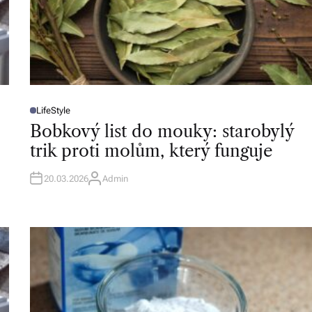
LifeStyle
P
O
Bobkový list do mouky: starobylý
S
T
trik proti molům, který funguje
E
D
I
N
20.03.2026
Admin
A
U
T
H
O
R