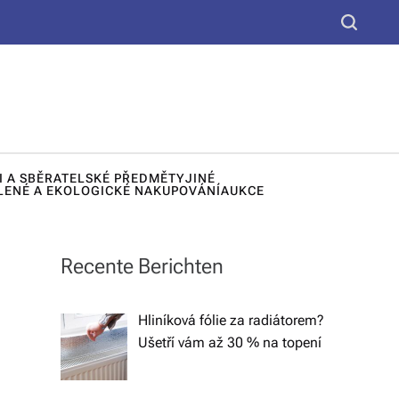
yt
S
k
e
u,
a
d
r
c
e
h
k
I A SBĚRATELSKÉ PŘEDMĚTY
JINÉ
o
LENÉ A EKOLOGICKÉ NAKUPOVÁNÍ
AUKCE
r
a
Recente Berichten
č
n
Hliníková fólie za radiátorem?
Ušetří vám až 30 % na topení
í
lá