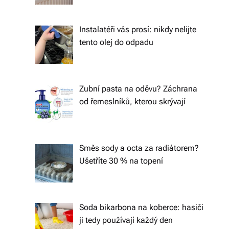
á
š
Instalatéři vás prosí: nikdy nelijte
tento olej do odpadu
d
o
m
Zubní pasta na oděvu? Záchrana
o
od řemeslníků, kterou skrývají
v.
R
Směs sody a octa za radiátorem?
y
Ušetříte 30 % na topení
c
hl
Soda bikarbona na koberce: hasiči
é
ji tedy používají každý den
d