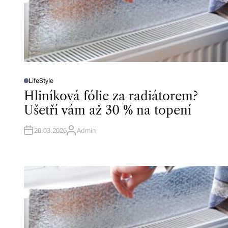
LifeStyle
P
O
Hliníková fólie za radiátorem?
S
T
Ušetří vám až 30 % na topení
E
D
I
N
20.03.2026
Admin
A
U
T
H
O
R