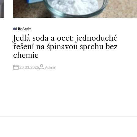
LifeStyle
P
O
Jedlá soda a ocet: jednoduché
S
T
řešení na špinavou sprchu bez
E
D
chemie
I
N
20.03.2026
Admin
A
U
T
H
O
R