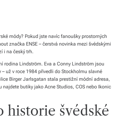
erské módy? Pokud jste navíc fanoušky prostorných
nout značka ENSE – čerstvá novinka mezi švédskými
 i na český trh.
 rodina Lindström. Eva a Conny Lindström jsou
– už v roce 1984 přivedli do Stockholmu slavné
ulice Birger Jarlsgatan stala prestižní módní adresa,
u najdete butiky jako Acne Studios, COS nebo Ikonic
 historie švédské