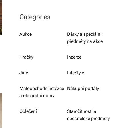
b
o
Categories
r
n
Aukce
Dárky a speciální
předměty na akce
é
p
Hračky
Inzerce
o
r
Jiné
LifeStyle
a
Maloobchodní řetězce
Nákupní portály
d
a obchodní domy
e
Oblečení
Starožitnosti a
n
sběratelské předměty
st