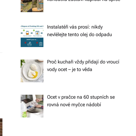
s
k
é
Instalatéři vás prosí: nikdy
r
nevlélejte tento olej do odpadu
e
p
Proč kuchaři vždy přidají do vroucí
u
vody ocet – je to věda
bl
ic
e
Ocet v pračce na 60 stupních se
rovná nové myčce nádobí
a
o
d