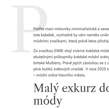
Patříte mezi milovníky minimalistické a sev
tote kabelek, rozhodně by vám neměla unik
módními značkami, která právě letos přichází
Za značkou ENSE stojí známá švédská módní
skutečnými průkopníky švédské módní scény 
britské Mulberry. Právě jejich zásluhou se z 
plná butiků světových značek. V roce 2025 t
– módní srdce hlavního města.
Malý exkurz do
módy