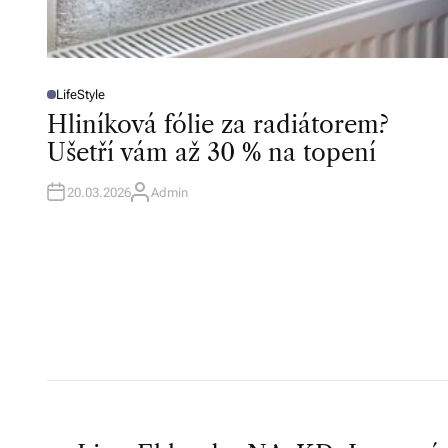
LifeStyle
P
O
Hliníková fólie za radiátorem?
S
T
Ušetří vám až 30 % na topení
E
D
I
N
20.03.2026
Admin
A
U
T
H
O
R