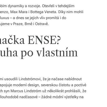
obím dynamiky a rozvoje. Otevřeli v tehdejším
Kenzo, Max Mara i Bottega Veneta. Díky nim mohli
xus – a dnes se jejich vliv promítá i do
ujeme v Praze, Brně i Ostravě.
značka ENSE?
uha po vlastním
mi usoudili Lindströmovi, že je načase nabídnout
 spojuje moderní design, severskou čistotu a poctivé
ch syn Marcus Lindström už několikrát prohlásili, že
u dlouhodobě nadčasové – žádné módní výstřelky na