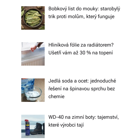
tk
Bobkový list do mouky: starobylý
y,
trik proti molům, který funguje
p
ot
Hliníková fólie za radiátorem?
a
Ušetří vám až 30 % na topení
h
o
v
Jedlá soda a ocet: jednoduché
řešení na špinavou sprchu bez
é
chemie
m
at
WD-40 na zimní boty: tajemství,
e
které výrobci tají
ri