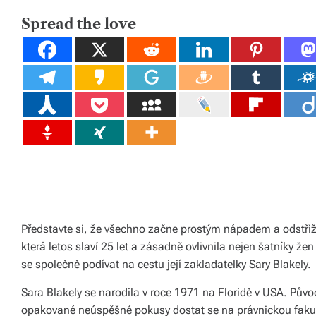
D
tk
R
E
Spread the love
y,
A
D
T
p
I
M
E
ot
a
h
o
v
é
m
Představte si, že všechno začne prostým nápadem a odstři
která letos slaví 25 let a zásadně ovlivnila nejen šatníky 
at
se společně podívat na cestu její zakladatelky Sary Blakely.
e
Sara Blakely se narodila v roce 1971 na Floridě v USA. Původn
ri
opakované neúspěšné pokusy dostat se na právnickou fakult