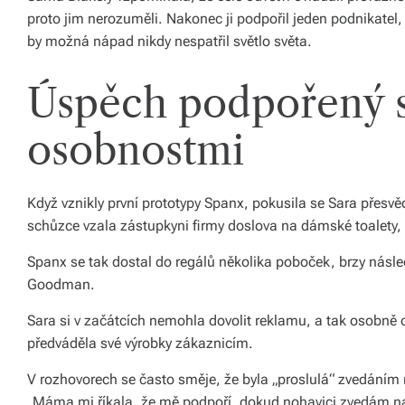
proto jim nerozuměli. Nakonec ji podpořil jeden podnikatel, k
á
by možná nápad nikdy nespatřil světlo světa.
š
d
Úspěch podpořený 
o
osobnostmi
m
o
Když vznikly první prototypy Spanx, pokusila se Sara přes
v.
schůzce vzala zástupkyni firmy doslova na dámské toalety, 
R
Spanx se tak dostal do regálů několika poboček, brzy násl
y
Goodman.
c
Sara si v začátcích nemohla dovolit reklamu, a tak osobně
hl
předváděla své výrobky zákaznicím.
é
V rozhovorech se často směje, že byla „proslulá“ zvedáním
d
„Máma mi říkala, že mě podpoří, dokud nohavici zvedám na