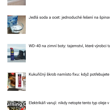
t
i
Jedlá soda a ocet: jednoduché řešení na špin
o
n
WD-40 na zimní boty: tajemství, které výrobci ta
Kukuřičný škrob namísto fixu: když potřebujete 
Elektrikáři varují: nikdy netopte tento typ oleje v