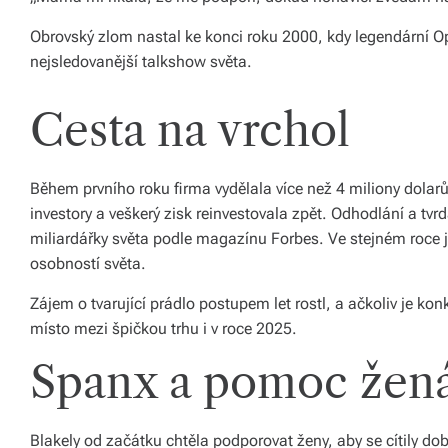
o
Obrovský zlom nastal ke konci roku 2000, kdy legendární Op
nejsledovanější talkshow světa.
d
á
Cesta na vrchol
n
í
Během prvního roku firma vydělala více než 4 miliony dolarů
p
investory a veškerý zisk reinvestovala zpět. Odhodlání a tvrd
miliardářky světa podle magazínu Forbes. Ve stejném roce j
o
osobností světa.
c
Zájem o tvarující prádlo postupem let rostl, a ačkoliv je kon
el
místo mezi špičkou trhu i v roce 2025.
é
Spanx a pomoc že
Č
e
Blakely od začátku chtěla podporovat ženy, aby se cítily dob