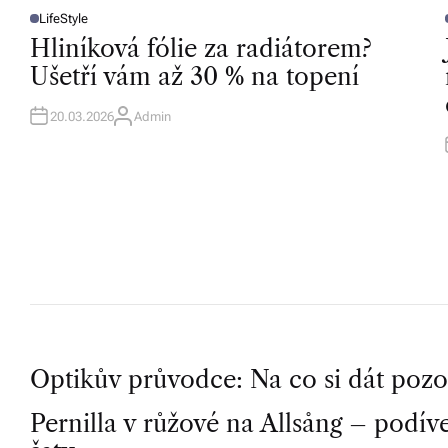
LifeStyle
P
O
Hliníková fólie za radiátorem?
S
T
T
Ušetří vám až 30 % na topení
E
D
I
I
N
20.03.2026
Admin
A
U
T
H
O
R
P
Optikův průvodce: Na co si dát pozor
Pernilla v růžové na Allsång – podívejt
o