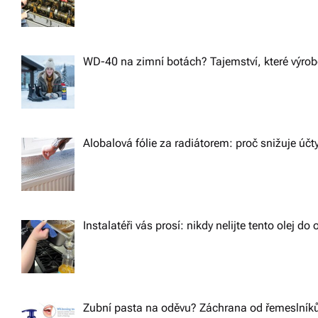
WD-40 na zimní botách? Tajemství, které výrobc
Alobalová fólie za radiátorem: proč snižuje účt
Instalatéři vás prosí: nikdy nelijte tento olej d
Zubní pasta na oděvu? Záchrana od řemeslníků,