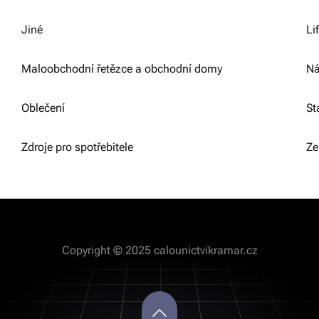
Jiné
Li
Maloobchodní řetězce a obchodní domy
Ná
Oblečení
St
Zdroje pro spotřebitele
Ze
Copyright © 2025 calounictvikramar.cz