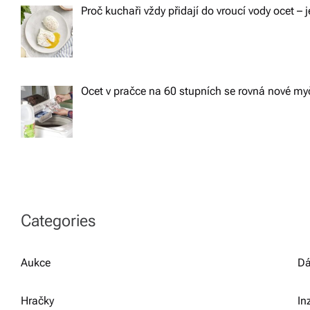
Proč kuchaři vždy přidají do vroucí vody ocet – j
Ocet v pračce na 60 stupních se rovná nové m
Categories
Aukce
Dá
Hračky
In