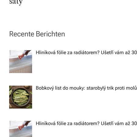
šaty
s
t
Recente Berichten
n
Hliníková fólie za radiátorem? Ušetří vám až 3
a
v
Bobkový list do mouky: starobylý trik proti mol
i
g
a
Hliníková fólie za radiátorem? Ušetří vám až 3