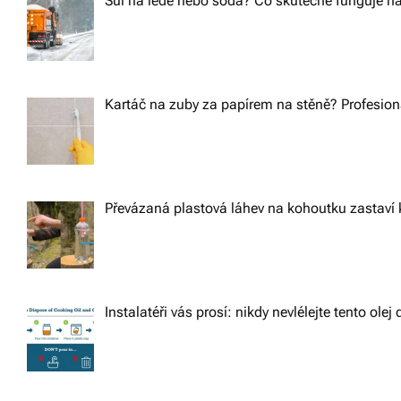
Sůl na ledě nebo soda? Co skutečně funguje na
Kartáč na zuby za papírem na stěně? Profesioná
Převázaná plastová láhev na kohoutku zastaví 
Instalatéři vás prosí: nikdy nevlélejte tento ole