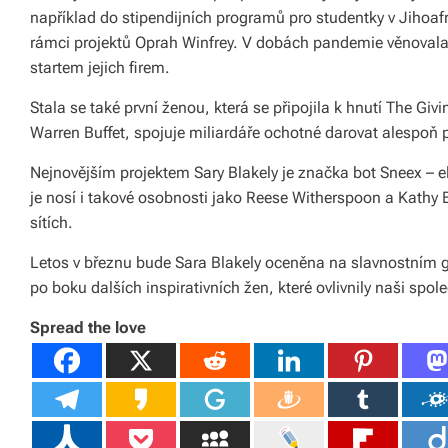
s
například do stipendijních programů pro studentky v Jihoafr
k
rámci projektů Oprah Winfrey. V dobách pandemie věnoval
startem jejich firem.
é
r
Stala se také první ženou, která se připojila k hnutí The Givi
Warren Buffet, spojuje miliardáře ochotné darovat alespoň
e
Nejnovějším projektem Sary Blakely je značka bot Sneex – 
p
je nosí i takové osobnosti jako Reese Witherspoon a Kathy B
u
sítích.
bl
Letos v březnu bude Sara Blakely oceněna na slavnostním
ic
po boku dalších inspirativních žen, které ovlivnily naši spol
e
Spread the love
a
o
d