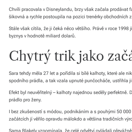
ál
Chvíli pracovala v Disneylandu, brzy však začala prodávat fa
y
šikovná a rychle postoupila na pozici trenérky obchodních 
a
Stále však cítila, že ji čeká něco většího. Právě v roce 1998
d
byznys v hodnotě miliard dolarů.
o
Chytrý trik jako za
pl
ň
Sara tehdy měla 27 let a pořídila si bílé kalhoty, které ale nik
k
spodního prádla, a tak vzala upnuté punčocháče, ustřihla ji
y
Efekt byl neuvěřitelný – kalhoty najednou seděly perfektně. 
p
prádlo pro ženy.
r
I bez zkušeností s módou, podnikáním a s pouhými 50 000 
o
začátcích jí věřilo opravdu málokdo a většina tradičních vý
v
Sama Blakely vzpomínala, že celé odvětví ovládali převážně