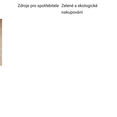
v
Zdroje pro spotřebitele
Zelené a ekologické
nakupování
í
z
d
a
r
m
a.