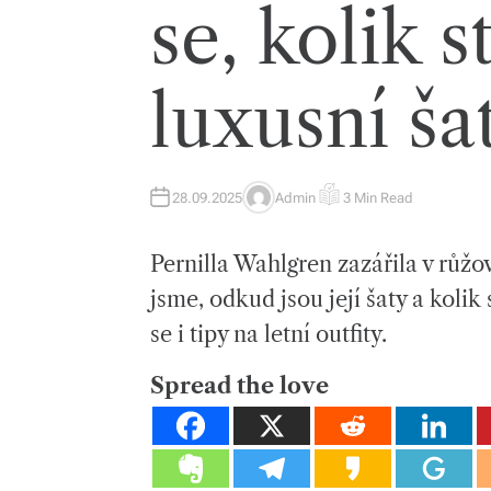
se, kolik st
luxusní ša
28.09.2025
Admin
3 Min Read
A
E
U
S
T
T
H
I
Pernilla Wahlgren zazářila v růžo
O
M
R
A
T
jsme, odkud jsou její šaty a kolik
E
D
se i tipy na letní outfity.
R
E
A
D
Spread the love
T
I
M
E