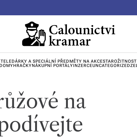
ITELE
DÁRKY A SPECIÁLNÍ PŘEDMĚTY NA AKCE
STAROŽITNOST
 DOMY
HRAČKY
NÁKUPNÍ PORTÁLY
INZERCE
UNCATEGORIZED
ZE
 růžové na
podívejte