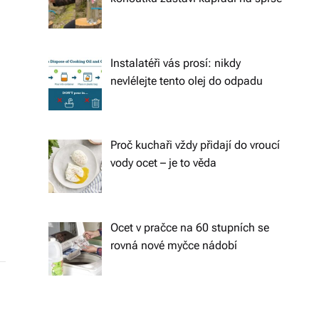
s
k
é
Instalatéři vás prosí: nikdy
r
nevlélejte tento olej do odpadu
e
p
Proč kuchaři vždy přidají do vroucí
u
vody ocet – je to věda
bl
ic
e
Ocet v pračce na 60 stupních se
rovná nové myčce nádobí
a
o
d