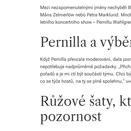
Mezi nezapomenutelnými jmény nechyběli B
Måns Zelmerlöw nebo Petra Marklund. Mnoho
letního koncertního show – Pernillu Wahlgren
Pernilla a výb
Když Pernilla převzala moderování, dala jasn
nepotřebuje nadprůměrné požadavky. „Přich
pořadů a je mi ctí být součástí týmu. Chci b
co se týče hostů, na ty se plně spolehnu,“ uv
Růžové šaty, k
pozornost