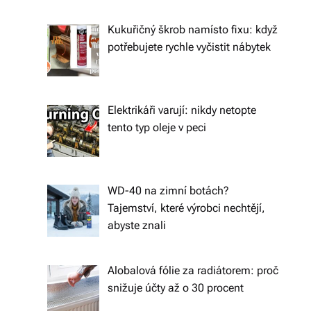
ál
Kukuřičný škrob namísto fixu: když
y
potřebujete rychle vyčistit nábytek
a
d
o
Elektrikáři varují: nikdy netopte
tento typ oleje v peci
pl
ň
k
WD-40 na zimní botách?
y
Tajemství, které výrobci nechtějí,
abyste znali
p
r
Alobalová fólie za radiátorem: proč
o
snižuje účty až o 30 procent
v