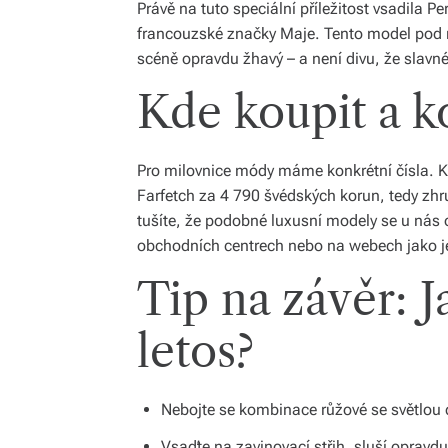
Právě na tuto speciální příležitost vsadila Pe
francouzské značky Maje. Tento model pod n
scéně opravdu žhavý – a není divu, že slavné 
Kde koupit a ko
Pro milovnice módy máme konkrétní čísla. K
Farfetch za 4 790 švédských korun, tedy zhr
tušíte, že podobné luxusní modely se u nás 
obchodních centrech nebo na webech jako je
Tip na závěr: J
letos?
Nebojte se kombinace růžové se světlou d
Vsaďte na zavinovací střih, sluší opravdu