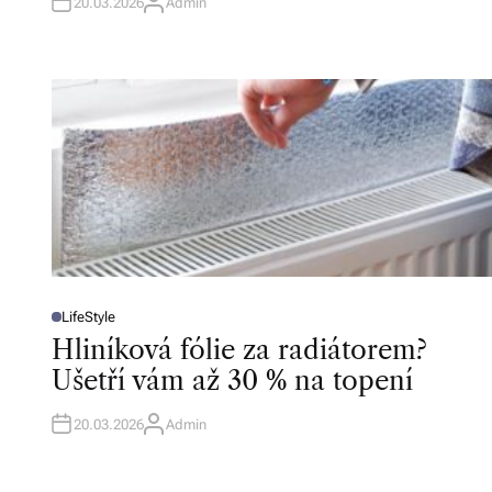
N
20.03.2026
Admin
A
U
T
H
O
R
LifeStyle
P
O
Hliníková fólie za radiátorem?
S
T
Ušetří vám až 30 % na topení
E
D
I
N
20.03.2026
Admin
A
U
T
H
O