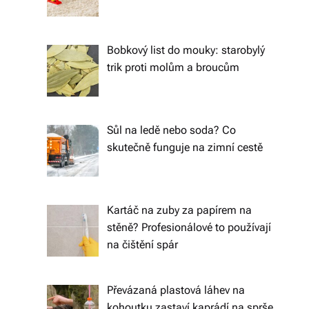
o
d
Bobkový list do mouky: starobylý
trik proti molům a broucům
á
n
í
Sůl na ledě nebo soda? Co
p
skutečně funguje na zimní cestě
o
c
Kartáč na zuby za papírem na
el
stěně? Profesionálové to používají
é
na čištění spár
Č
e
Převázaná plastová láhev na
kohoutku zastaví kaprádí na sprše