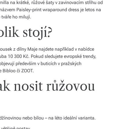
rnilla na krátké, růžové šaty v zavinovacím střihu od
ázvem Paisley-print wraparound dress je letos na
tváře ho milují.
lik stojí?
ousek z dílny Maje najdete například v nabídce
uba 10 300 Kč. Pokud sledujete evropské trendy,
objevují především v buticích v pražských
 Bibloo či ZOOT.
ak nosit růžovou
žínovinou nebo bílou – na léto ideální varianta.
 většině postav.