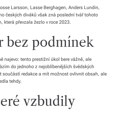
osse Larsson, Lasse Berghagen, Anders Lundin,
 českých diváků však zná poslední tvář tohoto
, která převzala žezlo v roce 2023.
ěr bez podmínek
ě najevo: tento prestižní úkol bere vážně, ale
ázím do jednoho z nejoblíbenějších švédských
ýt součástí redakce a mít možnost ovlivnit obsah, ale
edla tehdy.
teré vzbudily