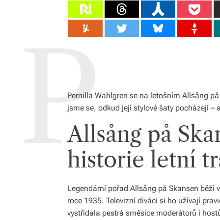
Pernilla Wahlgren se na letošním Allsång på
jsme se, odkud její stylové šaty pocházejí – 
Allsång på Ska
historie letní t
Legendární pořad Allsång på Skansen běží v tel
roce 1935. Televizní diváci si ho užívají pr
vystřídala pestrá směsice moderátorů i host