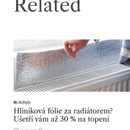
Related
LifeStyle
P
O
Hliníková fólie za radiátorem?
S
T
Ušetří vám až 30 % na topení
E
D
I