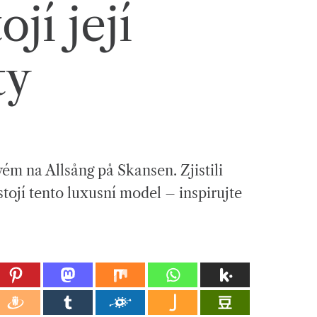
ojí její
ty
vém na Allsång på Skansen. Zjistili
 stojí tento luxusní model – inspirujte