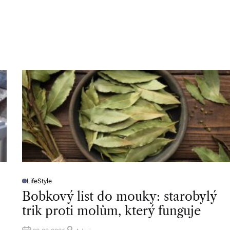
LifeStyle
P
O
Bobkový list do mouky: starobylý
S
T
trik proti molům, který funguje
E
D
I