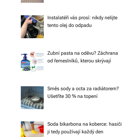
á
š
Instalatéři vás prosí: nikdy nelijte
tento olej do odpadu
d
o
m
Zubní pasta na oděvu? Záchrana
o
od řemeslníků, kterou skrývají
v.
R
Směs sody a octa za radiátorem?
y
Ušetříte 30 % na topení
c
hl
Soda bikarbona na koberce: hasiči
é
ji tedy používají každý den
d