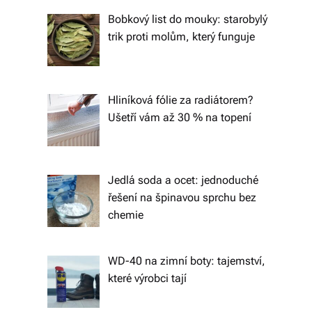
tk
Bobkový list do mouky: starobylý
y,
trik proti molům, který funguje
p
ot
Hliníková fólie za radiátorem?
a
Ušetří vám až 30 % na topení
h
o
v
Jedlá soda a ocet: jednoduché
řešení na špinavou sprchu bez
é
chemie
m
at
WD-40 na zimní boty: tajemství,
e
které výrobci tají
ri