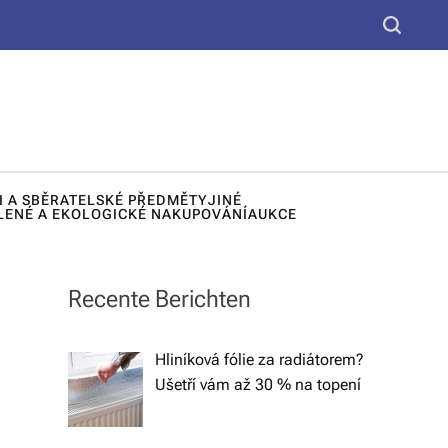
yt
S
k
e
u,
a
d
r
c
e
h
k
I A SBĚRATELSKÉ PŘEDMĚTY
JINÉ
o
LENÉ A EKOLOGICKÉ NAKUPOVÁNÍ
AUKCE
r
a
Recente Berichten
č
n
Hliníková fólie za radiátorem?
Ušetří vám až 30 % na topení
í
lá