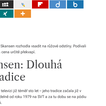
 Skansen rozhodla vsadit na růžové odstíny. Podívali
a cena určitě překvapí.
nsen: Dlouhá
radice
evizi již téměř sto let – jeho tradice začala již v
avidelně od roku 1979 na SVT a za tu dobu se na pódiu
ů.