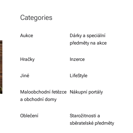
b
o
Categories
r
n
Aukce
Dárky a speciální
předměty na akce
é
p
Hračky
Inzerce
o
r
Jiné
LifeStyle
a
Maloobchodní řetězce
Nákupní portály
d
a obchodní domy
e
Oblečení
Starožitnosti a
n
sběratelské předměty
st